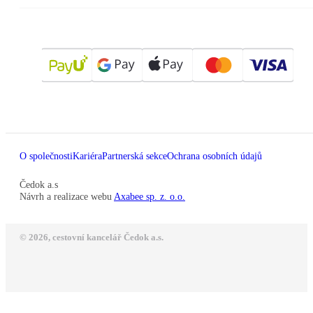
O společnosti
Kariéra
Partnerská sekce
Ochrana osobních údajů
Čedok a.s
Návrh a realizace webu
Axabee sp. z. o.o.
© 2026, cestovní kancelář Čedok a.s.