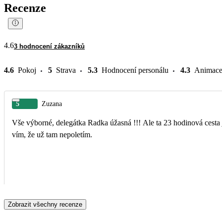
Recenze
4.6
3 hodnocení zákazníků
4.6
Pokoj
5
Strava
5.3
Hodnocení personálu
4.3
Animac
5
Zuzana
Vše výborné, delegátka Radka úžasná !!! Ale ta 23 hodinová cesta je zoufalá!!! Kvůli tomu
vím, že už tam nepoletím.
Zobrazit všechny recenze