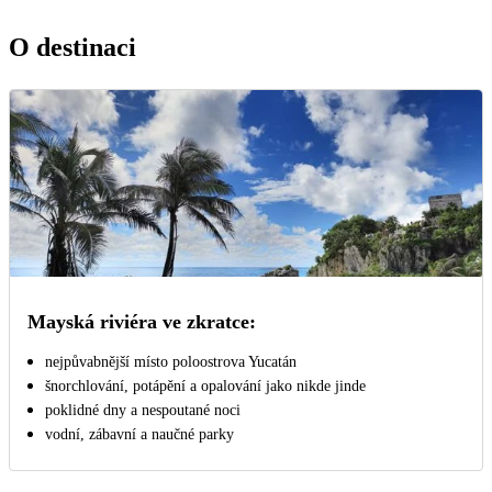
O destinaci
Mayská riviéra ve zkratce:
nejpůvabnější místo poloostrova Yucatán
šnorchlování, potápění a opalování jako nikde jinde
poklidné dny a nespoutané noci
vodní, zábavní a naučné parky