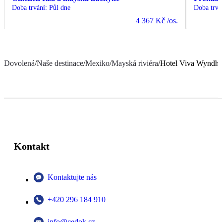
Doba trvání
:
Půl dne
Doba trvá
4 367 Kč
/os.
Dovolená
/
Naše destinace
/
Mexiko
/
Mayská riviéra
/
Hotel Viva Wyndh
Kontakt
Kontaktujte nás
+420 296 184 910
info@cedok.cz