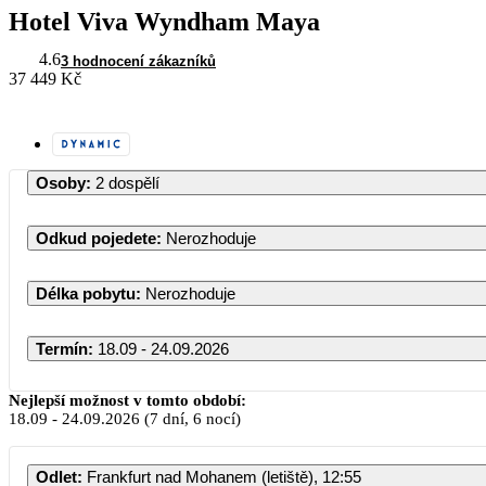
Hotel Viva Wyndham Maya
4.6
3 hodnocení zákazníků
37 449 Kč
Osoby
:
2 dospělí
Odkud pojedete
:
Nerozhoduje
Délka pobytu
:
Nerozhoduje
Termín
:
18.09 - 24.09.2026
Září 2026
Nejlepší možnost v tomto období:
18.09
-
24.09.2026
(7 dní, 6 nocí)
PO
ÚT
ST
ČT
PÁ
Odlet
:
Frankfurt nad Mohanem (letiště), 12:55