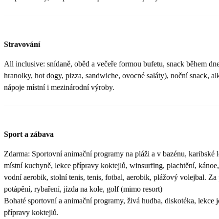
Stravování
All inclusive: snídaně, oběd a večeře formou bufetu, snack během dne
hranolky, hot dogy, pizza, sandwiche, ovocné saláty), noční snack, a
nápoje místní i mezinárodní výroby.
Sport a zábava
Zdarma: Sportovní animační programy na pláži a v bazénu, karibské le
místní kuchyně, lekce přípravy koktejlů, winsurfing, plachtění, kánoe
vodní aerobik, stolní tenis, tenis, fotbal, aerobik, plážový volejbal. Z
potápění, rybaření, jízda na kole, golf (mimo resort)
Bohaté sportovní a animační programy, živá hudba, diskotéka, lekce j
přípravy koktejlů.