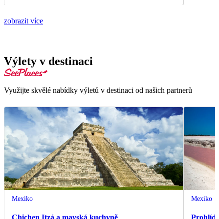
zobrazit více
Výlety v destinaci
Využijte skvělé nabídky výletů v destinaci od našich partnerů
Mexiko
Mexiko
Chichen Itzá a mayská kuchyně
Prohlíd