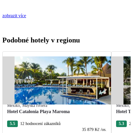
zobrazit více
Podobné hotely v regionu
Mexiko
,
Mayská riviéra
Mexiko
,
Hotel Catalonia Playa Maroma
Hotel T
5.5
12 hodnocení zákazníků
5.3
22
35 879 Kč
/os.