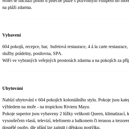
Hotel se nachází přímo u písečné pláže s pozvolným vstupem do moře
na pláži zdarma.
Vybavení
604 pokojů, recepce, bar, bufetová restaurace, 4 á la carte restaurace,
služby prádelny, posilovna, SPA.
WiFi ve vybraných veřejných prostorách zdarma a na pokojích za příp
Ubytování
Nabízí ubytování v 604 pokojích koloniálního stylu. Pokoje jsou kateg
výhledem na moře - na tropickou Rivieru Mayu.
Pokoje superior jsou vybaveny 2 lůžky velikosti Queen, klimatizací, 
vysoušečem vlasů, televizí, telefonem a balkonem či terasou a trezor
dospělé osoby, dle přání lze zajistit i dětskou postýlku.