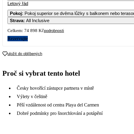
Letový řád
1
2
3
4
55 239
39 649
44 799
46 849
45
Pokoj
:
Pokoj superior se dvěma lůžky s balkonem nebo teras
Strava
:
All Inclusive
7
8
9
10
11
41 859
43 149
37 449
40 749
43 669
43
Celkem:
74 898 Kč
podrobnosti
14
15
16
17
18
Rezervujte
40 319
44 979
36 609
40 749
37 449
44
21
22
23
24
25
uložit do oblíbených
37 449
44 019
37 449
40 749
37 449
42
28
29
30
Proč si vybrat tento hotel
37 729
48 319
37 449
Česky hovořící zástupce partnera v místě
Výlety v češtině
Pěší vzdálenost od centra Playa del Carmen
Dobré podmínky pro šnorchlování a potápění