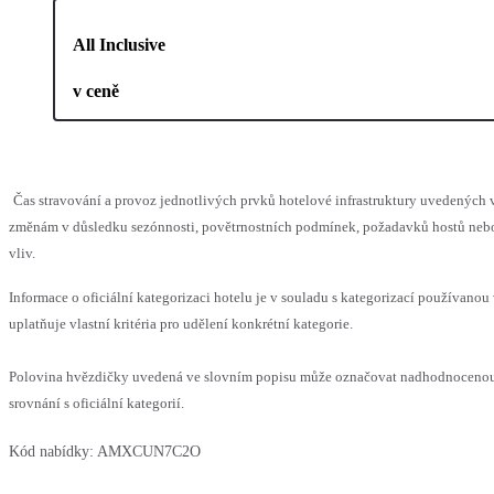
All Inclusive
v ceně
Čas stravování a provoz jednotlivých prvků hotelové infrastruktury uvedenýc
změnám v důsledku sezónnosti, povětrnostních podmínek, požadavků hostů nebo 
vliv.
Informace o oficiální kategorizaci hotelu je v souladu s kategorizací používanou
uplatňuje vlastní kritéria pro udělení konkrétní kategorie.
Polovina hvězdičky uvedená ve slovním popisu může označovat nadhodnoceno
srovnání s oficiální kategorií.
Kód nabídky:
AMXCUN7C2O