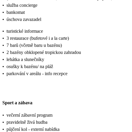
•
služba concierge
•
bankomat
•
úschova zavazadel
•
turistické informace
•
3 restaurace (bufetové i a la carte)
•
7 barů (včetně baru u bazénu)
•
2 bazény obklopené tropickou zahradou
•
lehátka a slunečníky
•
osušky k bazénu/ na pláž
•
parkování v areálu - info recepce
Sport a zábava
•
večerní zábavní program
•
pravidelně živá hudba
•
půjčení kol - externí nabídka