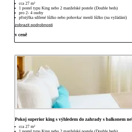
cca 27 m²
1 postel typu King nebo 2 manželské postele (Double beds)
pro 2- 4 osoby
přistýlka sdílené lůžko nebo pohovka/ menší lůžko (na vyžádání)
zobrazit podrobnosti
v ceně
Pokoj superior king s výhledem do zahrady s balkonem ne
cca 27 m²
1 postel typu King nebo 2 manželské postele (Double beds)