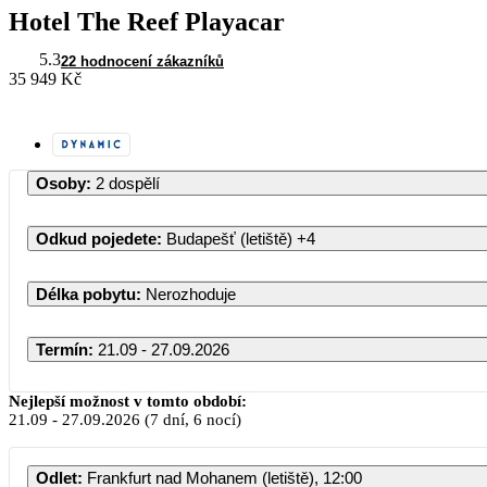
Hotel The Reef Playacar
5.3
22 hodnocení zákazníků
35 949 Kč
Osoby
:
2 dospělí
Odkud pojedete
:
Budapešť (letiště)
+4
Délka pobytu
:
Nerozhoduje
Termín
:
21.09 - 27.09.2026
Nejlepší možnost v tomto období:
21.09
-
27.09.2026
(7 dní, 6 nocí)
Odlet
:
Frankfurt nad Mohanem (letiště), 12:00