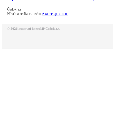
Čedok a.s
Návrh a realizace webu
Axabee sp. z. o.o.
© 2026, cestovní kancelář Čedok a.s.