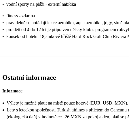
•
vodní sporty na pláži - externí nabídka
•
fitness - zdarma
•
pravidelně se pořádají lekce aerobiku, aqua aerobiku, jógy, strečin
•
pro děti od 4 do 12 let je připraven dětský klub s programem (obvy
•
kousek od hotelu: 18jamkové hřiště Hard Rock Golf Club Riviera M
Ostatní informace
Informace
Výlety je možné platit na místě pouze hotově (EUR, USD, MXN).
Lety s leteckou společností Turkish airlines s příletem do Cancun
(ekologická daň) v hodnotě cca 26 MXN za pokoj a den, platí se při