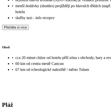
•
menší dodávky (shuttles) projíždějí po hlavních třídách (nap
hotelu
•
služby taxi - info recepce
Přečtěte si více
Okolí
•
cca 20 minut chůze od hotelu pěší zóna s obchody, bary a r
•
60 km od centra mestě Cancun
•
67 km od rcheologické naleziště / město Tulum
Pláž