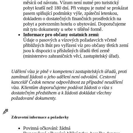
měsíců od návratu. Vízum není nutné pro turistický
pobyt kratší než 180 dní. Při vstupu je nutné se prokázat
pasem splňující podmínky výše, zpáteční letenkou,
dokladem o dostatečných finančních prostředcích na
pobyt a potvrzením hotelu o ubytování. Doporučujeme
mít tyto dokumenty u sebe v tištěné formě.
Informace pro občany ostatních zemí:
Údaje o pasových a vízových požadavcích včetně
přibližných lhůt pro vyřízení víz pro občany třetích zemí
jsou k dispozici u příslušných úřadů třetí země
(ministerstvo zahraničních věcí, zastupitelský úřad).
Udělení víza je plně v kompetenci zastupitelských úřadů, proti
zamítnutí žádosti o jeho udělení není odvolání. Cestovní
kancelář Čedok nenese odpovědnost za případné neudělení
víza. Klientům doporučujeme podávat žádosti o víza s
dostatečným předstihem a k žádosti dokládat všechny
požadované dokumenty.
Zdravotní informace a požadavky
Povinná očkování: žádná