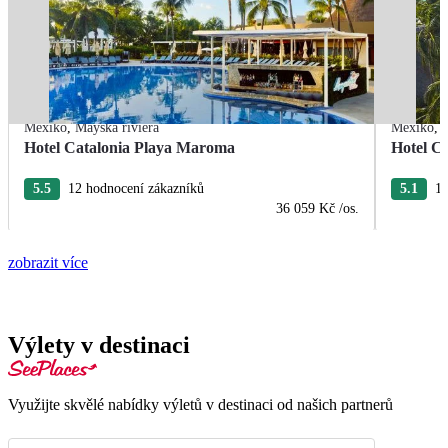
Mexiko
,
Mayská riviéra
Mexiko
,
Hotel Catalonia Playa Maroma
Hotel C
5.5
12 hodnocení zákazníků
5.1
10
36 059 Kč
/os.
zobrazit více
Výlety v destinaci
Využijte skvělé nabídky výletů v destinaci od našich partnerů