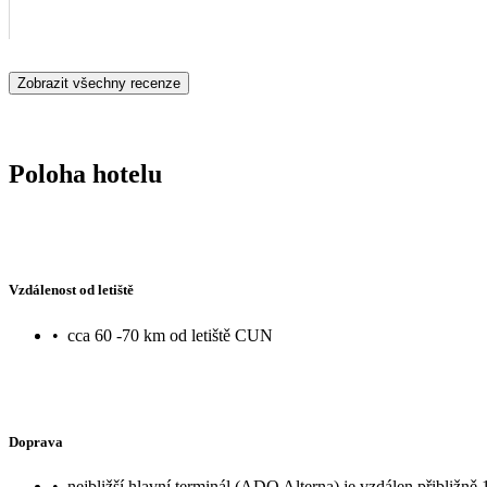
Zobrazit všechny recenze
Poloha hotelu
Vzdálenost od letiště
•
cca 60 -70 km od letiště CUN
Doprava
•
nejbližší hlavní terminál (ADO Alterna) je vzdálen přibližně