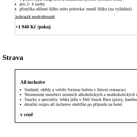
pro 2- 4 osoby
přistýlka sdílené lůžko nebo pohovka/ menší lůžko (na vyžádání)
zobrazit podrobnosti
+1 940 Kč /pokoj
Strava
All inclusive
Snídaně, obědy a večeře formou bufetu v hlavní restauraci.
Neomezené množství místních alkoholických a nealkoholických 
Snacky a speciality: lehká jídla v Deli Snack Baru (pizzy, hamb
detailní rozpis all inclusive obdržíte po příjezdu na hotel.
v ceně