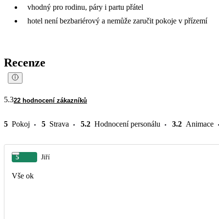
vhodný pro rodinu, páry i partu přátel
hotel není bezbariérový a nemůže zaručit pokoje v přízemí
Recenze
5.3
22 hodnocení zákazníků
5
Pokoj
5
Strava
5.2
Hodnocení personálu
3.2
Animace
5
Jiří
Vše ok