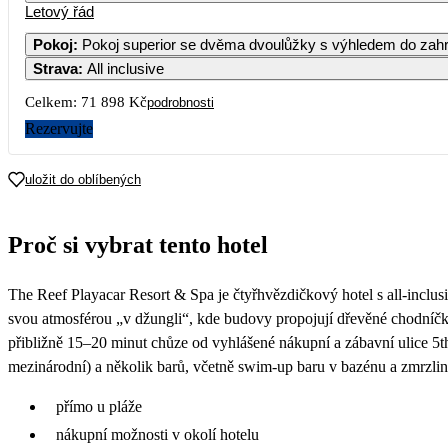
Letový řád
Pokoj
:
Pokoj superior se dvěma dvoulůžky s výhledem do zah
Strava
:
All inclusive
Celkem:
71 898 Kč
podrobnosti
Rezervujte
uložit do oblíbených
Proč si vybrat tento hotel
The Reef Playacar Resort & Spa je čtyřhvězdičkový hotel s all-inclus
svou atmosférou „v džungli“, kde budovy propojují dřevěné chodníčky 
přibližně 15–20 minut chůze od vyhlášené nákupní a zábavní ulice 5th A
mezinárodní) a několik barů, včetně swim-up baru v bazénu a zmrzlin
přímo u pláže
nákupní možnosti v okolí hotelu