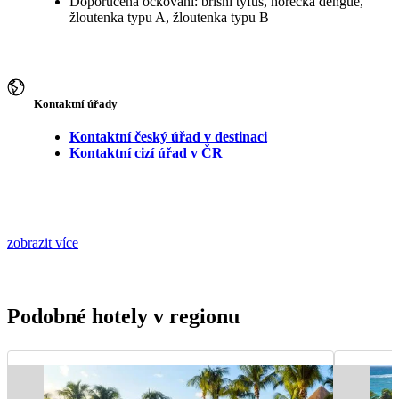
Doporučená očkování: břišní tyfus, horečka dengue,
žloutenka typu A, žloutenka typu B
Kontaktní úřady
Kontaktní český úřad v destinaci
Kontaktní cizí úřad v ČR
zobrazit více
Podobné hotely v regionu