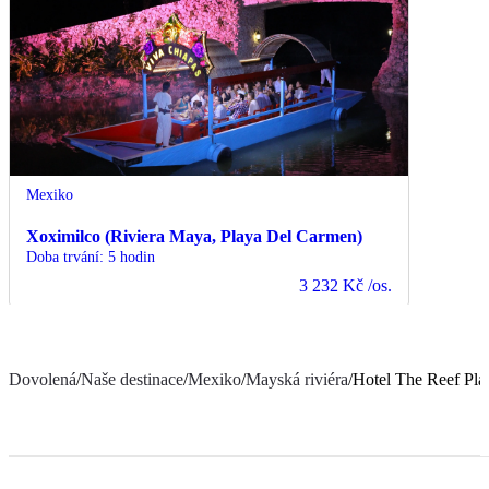
Mexiko
Xoximilco (Riviera Maya, Playa Del Carmen)
Doba trvání
:
5 hodin
3 232 Kč
/os.
Dovolená
/
Naše destinace
/
Mexiko
/
Mayská riviéra
/
Hotel The Reef Pla