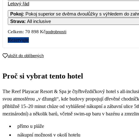
Letový řád
Pokoj
:
Pokoj superior se dvěma dvoulůžky s výhledem do zah
Strava
:
All inclusive
Celkem:
70 898 Kč
podrobnosti
Rezervujte
uložit do oblíbených
Proč si vybrat tento hotel
The Reef Playacar Resort & Spa je čtyřhvězdičkový hotel s all-inclus
svou atmosférou „v džungli“, kde budovy propojují dřevěné chodníčky 
přibližně 15–20 minut chůze od vyhlášené nákupní a zábavní ulice 5th A
mezinárodní) a několik barů, včetně swim-up baru v bazénu a zmrzlin
přímo u pláže
nákupní možnosti v okolí hotelu