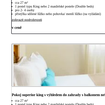
cca 27 m²
1 postel typu King nebo 2 manželské postele (Double beds)
pro 2- 4 osoby
přistýlka sdílené lůžko nebo pohovka/ menší lůžko (na vyžádání)
zobrazit podrobnosti
v ceně
Pokoj superior king s výhledem do zahrady s balkonem ne
cca 27 m²
1 postel typu King nebo 2 manželské postele (Double beds)