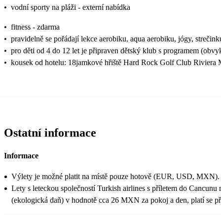
•
vodní sporty na pláži - externí nabídka
•
fitness - zdarma
•
pravidelně se pořádají lekce aerobiku, aqua aerobiku, jógy, strečin
•
pro děti od 4 do 12 let je připraven dětský klub s programem (obvy
•
kousek od hotelu: 18jamkové hřiště Hard Rock Golf Club Riviera M
Ostatní informace
Informace
Výlety je možné platit na místě pouze hotově (EUR, USD, MXN).
Lety s leteckou společností Turkish airlines s příletem do Cancun
(ekologická daň) v hodnotě cca 26 MXN za pokoj a den, platí se při