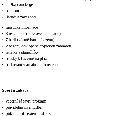
•
služba concierge
•
bankomat
•
úschova zavazadel
•
turistické informace
•
3 restaurace (bufetové i a la carte)
•
7 barů (včetně baru u bazénu)
•
2 bazény obklopené tropickou zahradou
•
lehátka a slunečníky
•
osušky k bazénu/ na pláž
•
parkování v areálu - info recepce
Sport a zábava
•
večerní zábavní program
•
pravidelně živá hudba
•
půjčení kol - externí nabídka