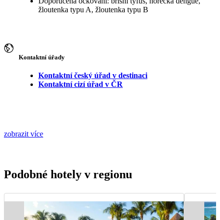
Doporučená očkování: břišní tyfus, horečka dengue,
žloutenka typu A, žloutenka typu B
Kontaktní úřady
Kontaktní český úřad v destinaci
Kontaktní cizí úřad v ČR
zobrazit více
Podobné hotely v regionu