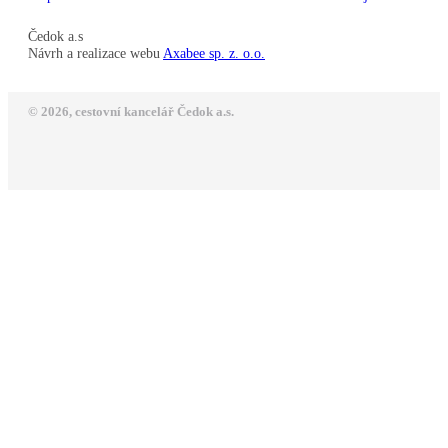
Čedok a.s
Návrh a realizace webu
Axabee sp. z. o.o.
© 2026, cestovní kancelář Čedok a.s.