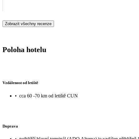
Zobrazit všechny recenze
Poloha hotelu
Vzdálenost od letiště
•
cca 60 -70 km od letiště CUN
Doprava
•
nejbližší hlavní terminál (ADO Alterna) je vzdálen přibližně