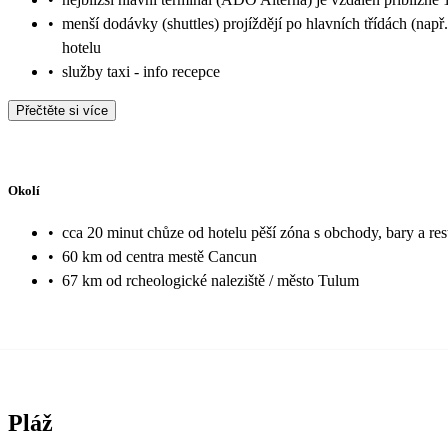
•
menší dodávky (shuttles) projíždějí po hlavních třídách (nap
hotelu
•
služby taxi - info recepce
Přečtěte si více
Okolí
•
cca 20 minut chůze od hotelu pěší zóna s obchody, bary a r
•
60 km od centra mestě Cancun
•
67 km od rcheologické naleziště / město Tulum
Pláž