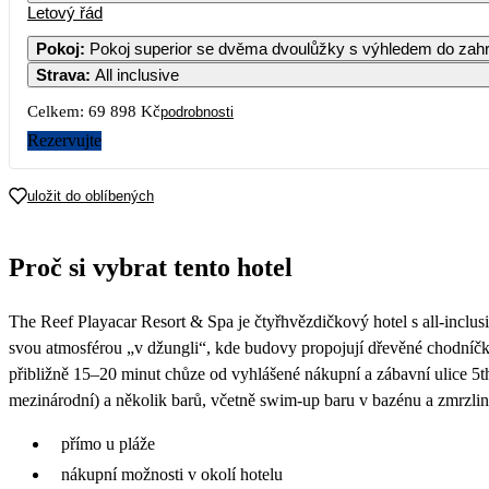
Letový řád
Pokoj
:
Pokoj superior se dvěma dvoulůžky s výhledem do zah
Strava
:
All inclusive
Celkem:
69 898 Kč
podrobnosti
Rezervujte
uložit do oblíbených
Proč si vybrat tento hotel
The Reef Playacar Resort & Spa je čtyřhvězdičkový hotel s all-inclus
svou atmosférou „v džungli“, kde budovy propojují dřevěné chodníčky 
přibližně 15–20 minut chůze od vyhlášené nákupní a zábavní ulice 5th A
mezinárodní) a několik barů, včetně swim-up baru v bazénu a zmrzlin
přímo u pláže
nákupní možnosti v okolí hotelu