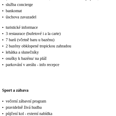
•
služba concierge
•
bankomat
•
úschova zavazadel
•
turistické informace
•
3 restaurace (bufetové i a la carte)
•
7 barů (včetně baru u bazénu)
•
2 bazény obklopené tropickou zahradou
•
lehátka a slunečníky
•
osušky k bazénu/ na pláž
•
parkování v areálu - info recepce
Sport a zábava
•
večerní zábavní program
•
pravidelně živá hudba
•
půjčení kol - externí nabídka