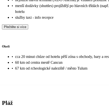
•
menší dodávky (shuttles) projíždějí po hlavních třídách (nap
hotelu
•
služby taxi - info recepce
Přečtěte si více
Okolí
•
cca 20 minut chůze od hotelu pěší zóna s obchody, bary a r
•
60 km od centra mestě Cancun
•
67 km od rcheologické naleziště / město Tulum
Pláž