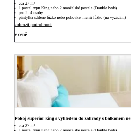
cca 27 m²
1 postel typu King nebo 2 manželské postele (Double beds)
pro 2- 4 osoby
přistýlka sdílené lůžko nebo pohovka/ menší lůžko (na vyžádání)
zobrazit podrobnosti
v ceně
Pokoj superior king s výhledem do zahrady s balkonem ne
cca 27 m²
1 postel typu King nebo 2 manželské postele (Double beds)