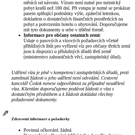
měsíců od návratu. Vízum není nutné pro turistický
pobyt kratší než 180 dní. Při vstupu je nutné se prokázat
pasem splňující podmínky výše, zpáteční letenkou,
dokladem o dostatečných finančních prostředcích na
pobyt a potvrzením hotelu o ubytování. Doporučujeme
mít tyto dokumenty u sebe v tištěné formě.
Informace pro občany ostatních zemí:
Údaje o pasových a vízových požadavcích včetně
přibližných lhůt pro vyřízení víz pro občany třetích zemí
jsou k dispozici u příslušných úřadů třetí země
(ministerstvo zahraničních věcí, zastupitelský úřad).
Udělení víza je plně v kompetenci zastupitelských úřadů, proti
zamítnutí žádosti o jeho udělení není odvolání. Cestovní
kancelář Čedok nenese odpovědnost za případné neudělení
víza. Klientům doporučujeme podávat žádosti o víza s
dostatečným předstihem a k žádosti dokládat všechny
požadované dokumenty.
Zdravotní informace a požadavky
Povinná očkování: žádná