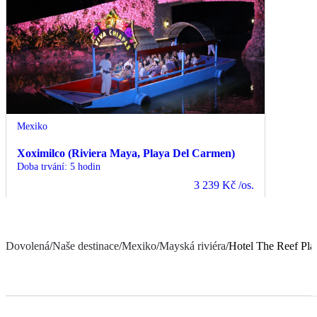
Mexiko
Xoximilco (Riviera Maya, Playa Del Carmen)
Doba trvání
:
5 hodin
3 239 Kč
/os.
Dovolená
/
Naše destinace
/
Mexiko
/
Mayská riviéra
/
Hotel The Reef Pla