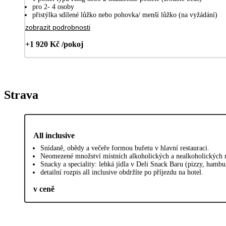
pro 2- 4 osoby
přistýlka sdílené lůžko nebo pohovka/ menší lůžko (na vyžádání)
zobrazit podrobnosti
+1 920 Kč /pokoj
Strava
All inclusive
Snídaně, obědy a večeře formou bufetu v hlavní restauraci.
Neomezené množství místních alkoholických a nealkoholických 
Snacky a speciality: lehká jídla v Deli Snack Baru (pizzy, hamb
detailní rozpis all inclusive obdržíte po příjezdu na hotel.
v ceně