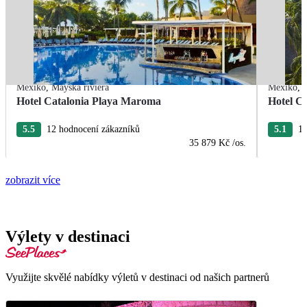
Mexiko
,
Mayská riviéra
Mexiko
,
Hotel Catalonia Playa Maroma
Hotel C
5.5
12 hodnocení zákazníků
5.1
10
35 879 Kč
/os.
zobrazit více
Výlety v destinaci
Využijte skvělé nabídky výletů v destinaci od našich partnerů