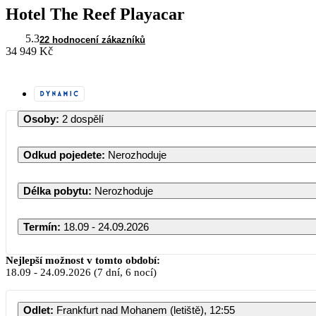
Hotel The Reef Playacar
5.3
22 hodnocení zákazníků
34 949 Kč
Osoby
:
2 dospělí
Odkud pojedete
:
Nerozhoduje
Délka pobytu
:
Nerozhoduje
Termín
:
18.09 - 24.09.2026
Nejlepší možnost v tomto období:
18.09
-
24.09.2026
(7 dní, 6 nocí)
Odlet
:
Frankfurt nad Mohanem (letiště), 12:55