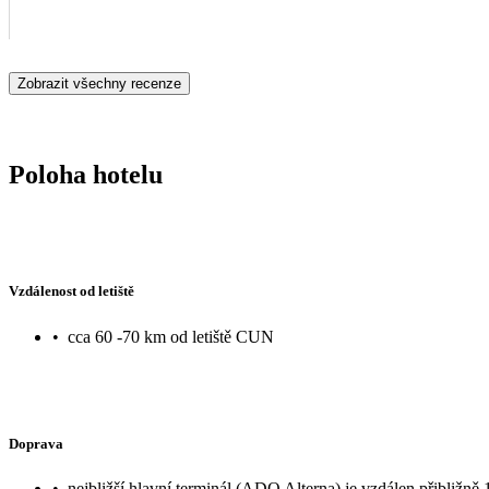
Zobrazit všechny recenze
Poloha hotelu
Vzdálenost od letiště
•
cca 60 -70 km od letiště CUN
Doprava
•
nejbližší hlavní terminál (ADO Alterna) je vzdálen přibližně