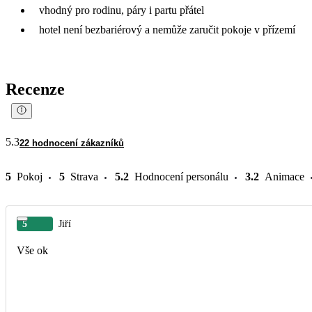
vhodný pro rodinu, páry i partu přátel
hotel není bezbariérový a nemůže zaručit pokoje v přízemí
Recenze
5.3
22 hodnocení zákazníků
5
Pokoj
5
Strava
5.2
Hodnocení personálu
3.2
Animace
5
Jiří
Vše ok