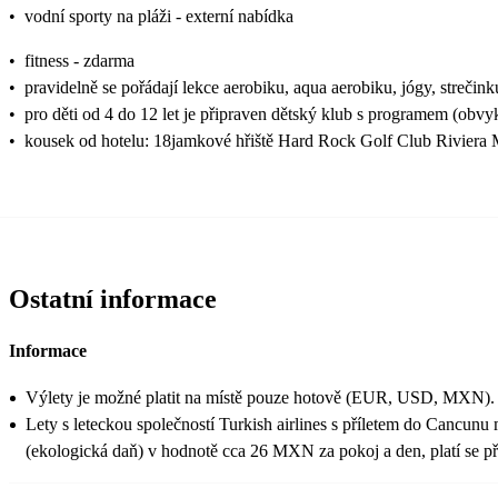
•
vodní sporty na pláži - externí nabídka
•
fitness - zdarma
•
pravidelně se pořádají lekce aerobiku, aqua aerobiku, jógy, strečin
•
pro děti od 4 do 12 let je připraven dětský klub s programem (obvy
•
kousek od hotelu: 18jamkové hřiště Hard Rock Golf Club Riviera M
Ostatní informace
Informace
Výlety je možné platit na místě pouze hotově (EUR, USD, MXN).
Lety s leteckou společností Turkish airlines s příletem do Cancun
(ekologická daň) v hodnotě cca 26 MXN za pokoj a den, platí se při