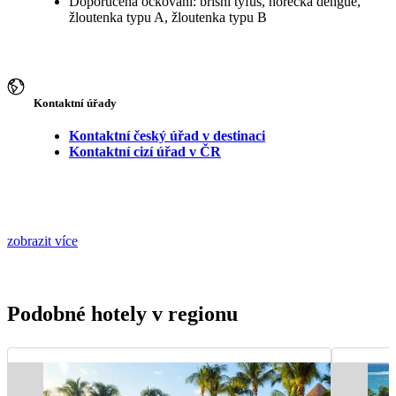
Doporučená očkování: břišní tyfus, horečka dengue,
žloutenka typu A, žloutenka typu B
Kontaktní úřady
Kontaktní český úřad v destinaci
Kontaktní cizí úřad v ČR
zobrazit více
Podobné hotely v regionu