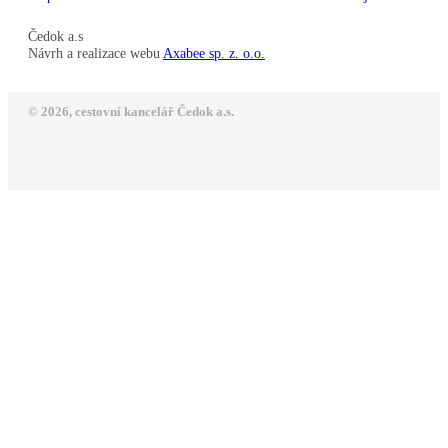
Čedok a.s
Návrh a realizace webu
Axabee sp. z. o.o.
© 2026, cestovní kancelář Čedok a.s.