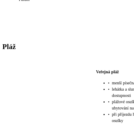
Pláž
Veřejná pláž
•
menší písečn
•
lehátka a sl
dostupnosti
•
plážové osuš
ubytování na
•
při příjezdu 
osušky