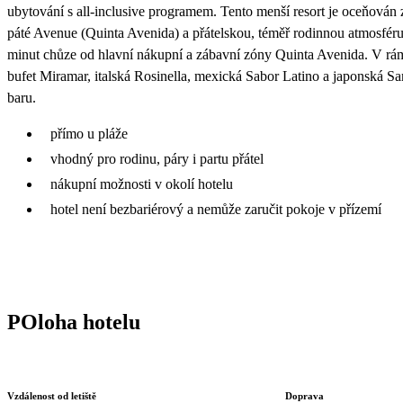
ubytování s all-inclusive programem. Tento menší resort je oceňován
páté Avenue (Quinta Avenida) a přátelskou, téměř rodinnou atmosféru
minut chůze od hlavní nákupní a zábavní zóny Quinta Avenida. V rámci
bufet Miramar, italská Rosinella, mexická Sabor Latino a japonská S
baru.
přímo u pláže
vhodný pro rodinu, páry i partu přátel
nákupní možnosti v okolí hotelu
hotel není bezbariérový a nemůže zaručit pokoje v přízemí
POloha hotelu
Vzdálenost od letiště
Doprava