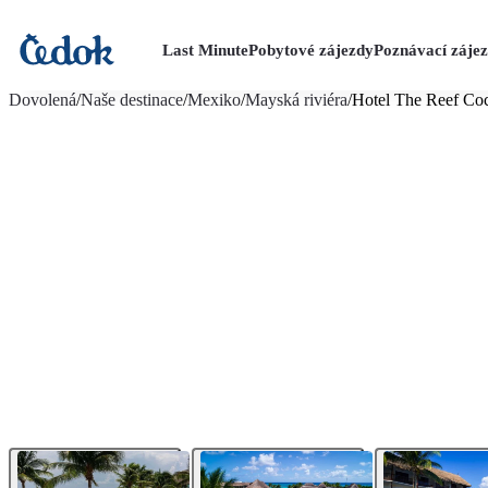
Last Minute
Pobytové zájezdy
Poznávací záje
více fotografií (15)
Dovolená
/
Naše destinace
/
Mexiko
/
Mayská riviéra
/
Hotel The Reef Co