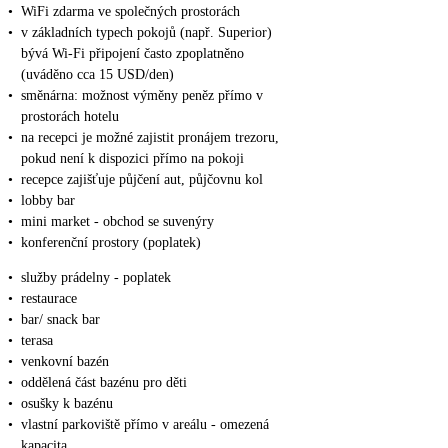
•
WiFi zdarma ve společných prostorách
•
v základních typech pokojů (např. Superior)
bývá Wi-Fi připojení často zpoplatněno
(uváděno cca 15 USD/den)
•
směnárna: možnost výměny peněz přímo v
prostorách hotelu
•
na recepci je možné zajistit pronájem trezoru,
pokud není k dispozici přímo na pokoji
•
recepce zajišťuje půjčení aut, půjčovnu kol
•
lobby bar
•
mini market - obchod se suvenýry
•
konferenční prostory (poplatek)
•
služby prádelny - poplatek
•
restaurace
•
bar/ snack bar
•
terasa
•
venkovní bazén
•
oddělená část bazénu pro děti
•
osušky k bazénu
•
vlastní parkoviště přímo v areálu - omezená
kapacita