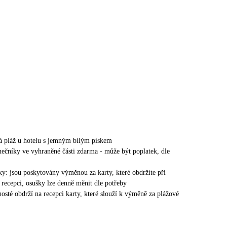
á pláž u hotelu s jemným bílým pískem
unečníky ve vyhraněné části zdarma - může být poplatek, dle
ky: jsou poskytovány výměnou za karty, které obdržíte při
 recepci, osušky lze denně měnit dle potřeby
hosté obdrží na recepci karty, které slouží k výměně za plážové