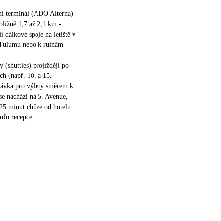
vní terminál (ADO Alterna)
ibližně 1,7 až 2,1 km -
í dálkové spoje na letiště v
Tulumu nebo k ruinám
 (shuttles) projíždějí po
ch (např. 10. a 15.
távka pro výlety směrem k
se nachází na 5. Avenue,
–25 minut chůze od hotelu
info recepce