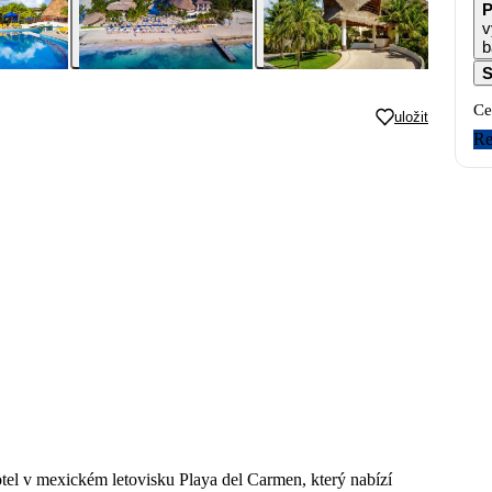
P
v
b
S
Ce
uložit
Re
el v mexickém letovisku Playa del Carmen, který nabízí