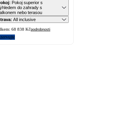
okoj
:
Pokoj superior s
ýhledem do zahrady s
alkonem nebo terasou
trava
:
All inclusive
lkem:
68 838 Kč
podrobnosti
zervujte