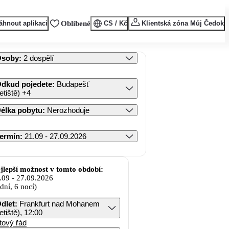
áhnout aplikaci
Oblíbené
CS / Kč
Klientská zóna Můj Čedok
Osoby
:
2 dospělí
dkud pojedete
:
Budapešť
letiště)
+4
élka pobytu
:
Nerozhoduje
ermín
:
21.09 - 27.09.2026
jlepší možnost v tomto období:
.09
-
27.09.2026
 dní, 6 nocí)
dlet
:
Frankfurt nad Mohanem
letiště), 12:00
tový řád