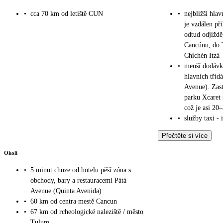
•
cca 70 km od letiště CUN
•
nejbližší hla
je vzdálen př
odtud odjížděj
Cancúnu, do 
Chichén Itzá
•
menší dodávky
hlavních třídá
Avenue). Zas
parku Xcaret 
což je asi 20
•
služby taxi - 
Přečtěte si více
Okolí
•
5 minut chůze od hotelu pěší zóna s
obchody, bary a restauracemi Pátá
Avenue (Quinta Avenida)
•
60 km od centra mestě Cancun
•
67 km od rcheologické naleziště / město
Tulum