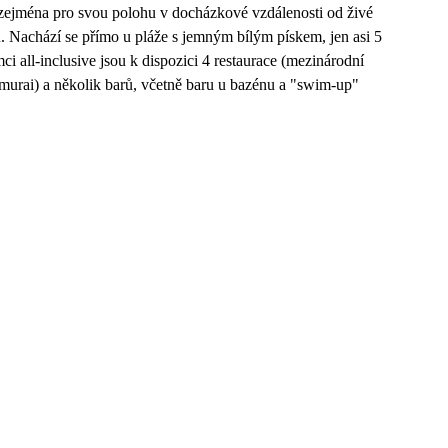
 zejména pro svou polohu v docházkové vzdálenosti od živé
. Nachází se přímo u pláže s jemným bílým pískem, jen asi 5
 all-inclusive jsou k dispozici 4 restaurace (mezinárodní
amurai) a několik barů, včetně baru u bazénu a "swim-up"