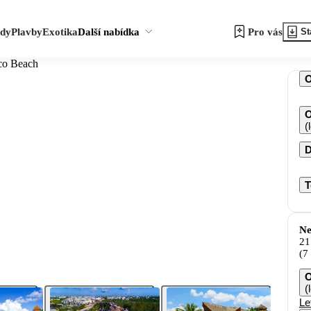
zdy
Plavby
Exotika
Další nabídka
Pro vás
St
co Beach
O
(
D
T
Ne
21
(7
O
(
Le