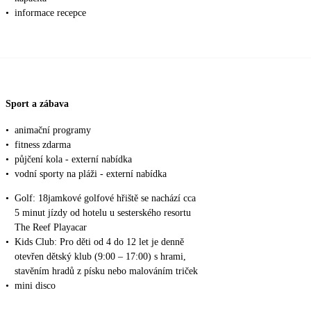
•
informace recepce
Sport a zábava
•
animační programy
•
fitness zdarma
•
půjčení kola - externí nabídka
•
vodní sporty na pláži - externí nabídka
•
Golf: 18jamkové golfové hřiště se nachází cca
5 minut jízdy od hotelu u sesterského resortu
The Reef Playacar
•
Kids Club: Pro děti od 4 do 12 let je denně
otevřen dětský klub (9:00 – 17:00) s hrami,
stavěním hradů z písku nebo malováním triček
•
mini disco