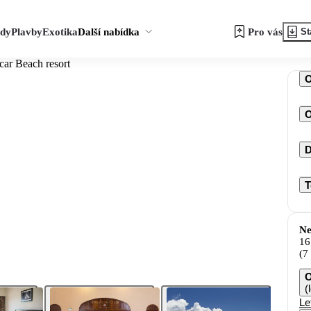
zdy
Plavby
Exotika
Další nabídka
Pro vás
St
car Beach resort
O
D
T
Ne
16
(7
O
(
Le