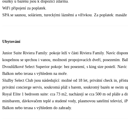
osušky u bazénu jsou k dispozici zdarma.
WiFi připojení za poplatek.
SPA se saunou, soláriem, tureckými lázněmi a vířivkou. Za poplatek: masáže a 
Ubytování
Junior Suite Riviera Family: pokoje leží v části Riviera Family. Navíc dispon
koupelnou se sprchou i vanou, možnosti propojovacích dveří, posezením. Bal
Dvoulůžkové Select Superior pokoje: bez posezení, s king size postelí. Navíc
Balkon nebo terasa s výhledem na moře.
Služby Select Club jsou následující: možné od 18 let, privátní check in, přís
privátní concierge servis, soukromá pláž s barem, soukromý bazén se swim u
Royal Elite 1 bedroom suite: cca 73 m2, nacházejí se cca 500 m od pláže a di
minibarem, dávkovačem teplé a studené vody, plasmovou satelitní televizí, i
Balkon nebo terasa s výhledem do zahrady.