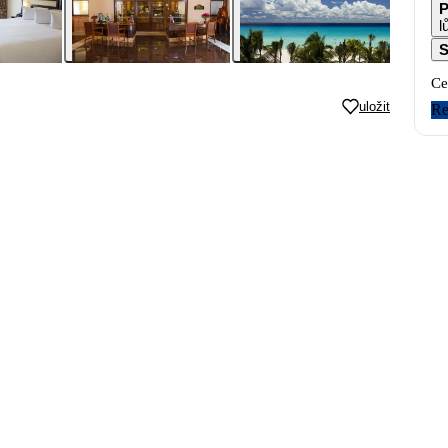
P
l
S
Ce
uložit
Re