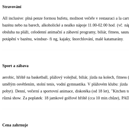
Stravování
All inclusive: plná penze formou bufetu, možnost večeře v restauraci a la car
bazénu nebo na barech, alkoholické a nealko nápoje 11.00-02.00 hod. (vč. náp
obsluha na pláži, celodenní animační a zábavní programy, biliár, fitness, sauna
potápění v bazénu, windsur- fi ng, kajaky, šnorchlování, malé katamarány.
Sport a zábava
aerobic, hřiště na basketball, plážový volejbal, biliár, jízda na kolech, fitness
umělým osvětlením, stolní tenis, vodní gymnastika. V plážovém klubu: jízda 
pobyt). Denní, večerní a sportovní animace, diskotéka (od 18 let), "Kitchen 
různá show. Za poplatek: 18 jamkové golfové hřiště (cca 10 min.chůze), PAD
Cena zahrnuje