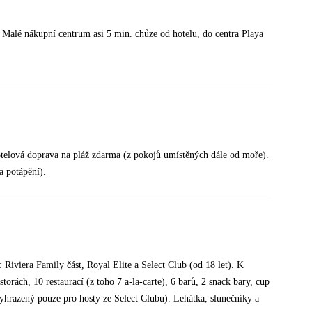
r. Malé nákupní centrum asi 5 min. chůze od hotelu, do centra Playa
otelová doprava na pláž zdarma (z pokojů umístěných dále od moře).
a potápění).
 Riviera Family část, Royal Elite a Select Club (od 18 let). K
orách, 10 restaurací (z toho 7 a-la-carte), 6 barů, 2 snack bary, cup
vyhrazený pouze pro hosty ze Select Clubu). Lehátka, slunečníky a