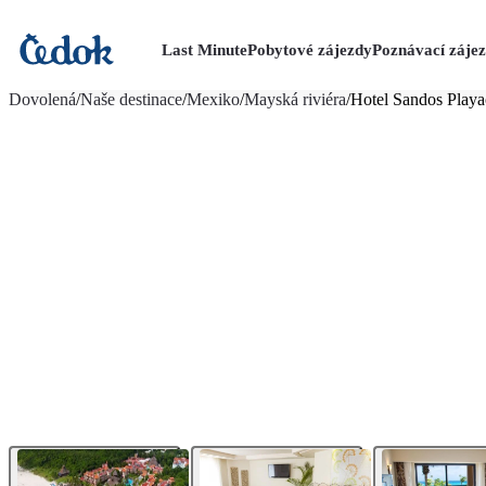
Last Minute
Pobytové zájezdy
Poznávací záje
více fotografií (11)
Dovolená
/
Naše destinace
/
Mexiko
/
Mayská riviéra
/
Hotel Sandos Playa