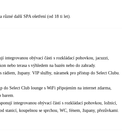
různé další SPA ošetření (od 18 ti let).
ují integrovanou obývací části s rozkládací pohovkou, jacuzzi,
kon nebo terasa s výhledem na bazén nebo do zahrady.
 s rádiem, župany. VIP služby, náramek pro přístup do Select Clubu.
tup do Select Club lounge s WiFi připojením na internet zdarma,
p barem.
sponují integrovanou obývací částí s rozkládací pohovkou, ložnicí,
Pod stanicí, koupelnou se sprchou, WC, fénem, župany, přezůvkami.