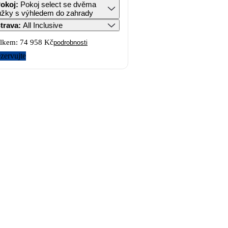
okoj
:
Pokoj select se dvěma
ůžky s výhledem do zahrady
trava
:
All Inclusive
lkem:
74 958 Kč
podrobnosti
zervujte