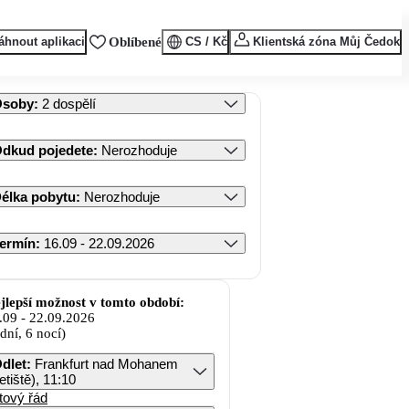
áhnout aplikaci
Oblíbené
CS / Kč
Klientská zóna Můj Čedok
Osoby
:
2 dospělí
dkud pojedete
:
Nerozhoduje
élka pobytu
:
Nerozhoduje
ermín
:
16.09 - 22.09.2026
jlepší možnost v tomto období:
.09
-
22.09.2026
 dní, 6 nocí)
dlet
:
Frankfurt nad Mohanem
letiště), 11:10
tový řád