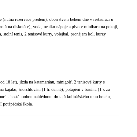
te (nutná rezervace předem), občerstvení během dne v restauraci u
ojů na diskotéce), voda, nealko nápoje a pivo v minibaru na pokoji,
, stolní tenis, 2 tenisové kurty, volejbal, pronájem kol, kurzy
 (od 18 let), jízda na katamaránu, minigolf, 2 tenisové kurty s
na kajaku, šnorchlování (1 h. denně), potápění v bazénu (1 x za
tour" - hosté mohou nahlédnout do tajů kulinářského umu hotelu,
I potápěčská škola.