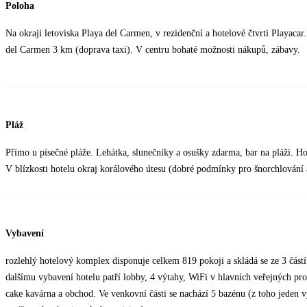
Poloha
Na okraji letoviska Playa del Carmen, v rezidenční a hotelové čtvrti Playaca
del Carmen 3 km (doprava taxi). V centru bohaté možnosti nákupů, zábavy.
Pláž
Přímo u písečné pláže. Lehátka, slunečníky a osušky zdarma, bar na pláži. H
V blízkosti hotelu okraj korálového útesu (dobré podmínky pro šnorchlování 
Vybavení
rozlehlý hotelový komplex disponuje celkem 819 pokoji a skládá se ze 3 částí:
dalšímu vybavení hotelu patří lobby, 4 výtahy, WiFi v hlavních veřejných prost
cake kavárna a obchod. Ve venkovní části se nachází 5 bazénu (z toho jeden 