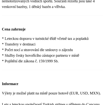
nemotorizovaných vodních sportů. Součástí rezortu jsou také 4
venkovní bazény, 1 dětský bazén a vířivka.
Cena zahrnuje
* Leteckou dopravu v turistické třídě včetně tax a poplatků
* Transfery v destinaci
* Počet nocí a stravování dle smlouvy o zájezdu
* Služby česky hovořícího zástupce partnera v místě
* Pojištění dle zákona č. 159/1999 Sb.
Informace
Výlety je možné platit na místě pouze hotově (EUR, USD, MXN).
Lety s leteckou společností Turkish airlines s příletem do Cancunu