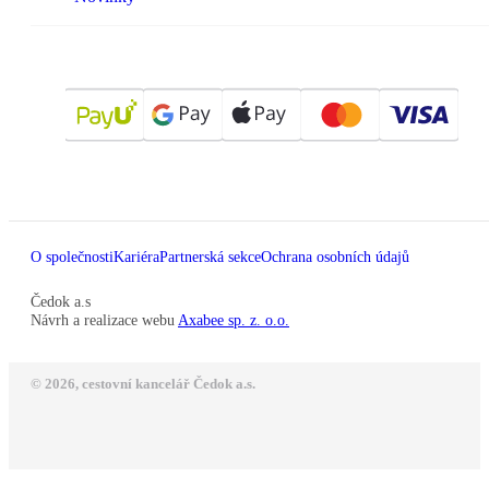
O společnosti
Kariéra
Partnerská sekce
Ochrana osobních údajů
Čedok a.s
Návrh a realizace webu
Axabee sp. z. o.o.
© 2026, cestovní kancelář Čedok a.s.