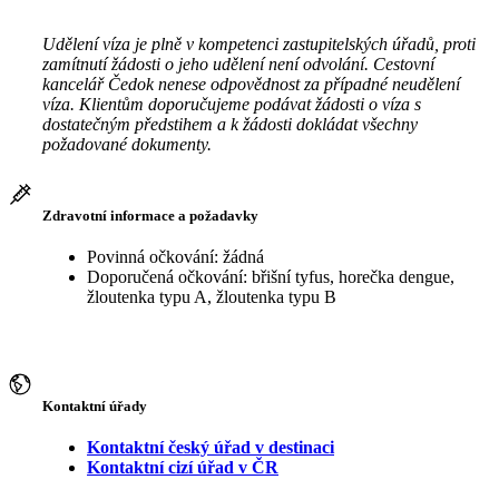
Udělení víza je plně v kompetenci zastupitelských úřadů, proti
zamítnutí žádosti o jeho udělení není odvolání. Cestovní
kancelář Čedok nenese odpovědnost za případné neudělení
víza. Klientům doporučujeme podávat žádosti o víza s
dostatečným předstihem a k žádosti dokládat všechny
požadované dokumenty.
Zdravotní informace a požadavky
Povinná očkování: žádná
Doporučená očkování: břišní tyfus, horečka dengue,
žloutenka typu A, žloutenka typu B
Kontaktní úřady
Kontaktní český úřad v destinaci
Kontaktní cizí úřad v ČR