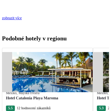
zobrazit více
Podobné hotely v regionu
Mexiko
,
Mayská riviéra
Mexiko
,
Hotel Catalonia Playa Maroma
Hotel T
5.5
12 hodnocení zákazníků
5.3
22