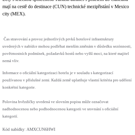
mají na cestě do destinace (CUN) technické mezipřistání v Mexico
city (MEX).
Čas stravování a provoz jednotlivých prvků hotelové infrastruktury
uvedených v nabídce mohou podléhat menším změnám v důsledku sezónnosti,
povětrnostních podmínek, požadavků hostů nebo vyšší moci, na které majitel
nemá vliv.
Informace o oficiální kategorizaci hotelu je v souladu s kategorizací
používanou v příslušné zemi. Každá země uplatňuje vlastní kritéria pro udělení
konkrétní kategorie.
Polovina hvězdičky uvedená ve slovním popisu může označovat
nadhodnocenou nebo podhodnocenou kategorii ve srovnání s oficiální
kategorií.
Kód nabídky:
AMXCUN6HWI