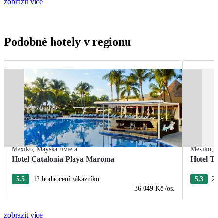
zobrazit více
Podobné hotely v regionu
Mexiko
,
Mayská riviéra
Mexiko
,
Hotel Catalonia Playa Maroma
Hotel T
5.5
12 hodnocení zákazníků
5.3
22
36 049 Kč
/os.
zobrazit více