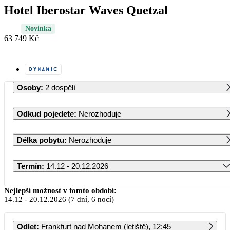
Hotel Iberostar Waves Quetzal
Novinka
63 749 Kč
Osoby
:
2 dospělí
Odkud pojedete
:
Nerozhoduje
Délka pobytu
:
Nerozhoduje
Termín
:
14.12 - 20.12.2026
Prosinec 2026
Nejlepší možnost v tomto období:
14.12
-
20.12.2026
(7 dní, 6 nocí)
PO
ÚT
ST
ČT
PÁ
SO
NE
Odlet
:
Frankfurt nad Mohanem (letiště), 12:45