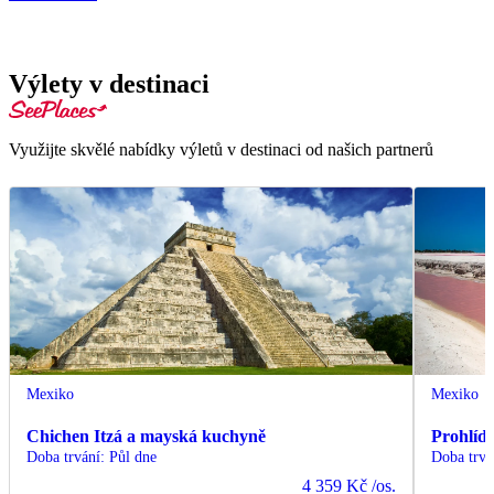
Výlety v destinaci
Využijte skvělé nabídky výletů v destinaci od našich partnerů
Mexiko
Mexiko
Chichen Itzá a mayská kuchyně
Prohlíd
Doba trvání
:
Půl dne
Doba trvá
4 359 Kč
/os.