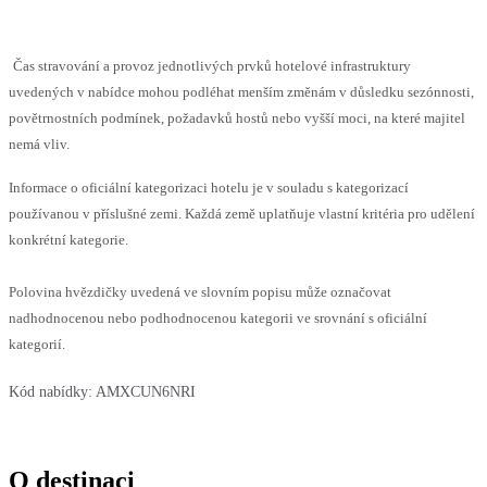
Čas stravování a provoz jednotlivých prvků hotelové infrastruktury
uvedených v nabídce mohou podléhat menším změnám v důsledku sezónnosti,
povětrnostních podmínek, požadavků hostů nebo vyšší moci, na které majitel
nemá vliv.
Informace o oficiální kategorizaci hotelu je v souladu s kategorizací
používanou v příslušné zemi. Každá země uplatňuje vlastní kritéria pro udělení
konkrétní kategorie.
Polovina hvězdičky uvedená ve slovním popisu může označovat
nadhodnocenou nebo podhodnocenou kategorii ve srovnání s oficiální
kategorií.
Kód nabídky:
AMXCUN6NRI
O destinaci