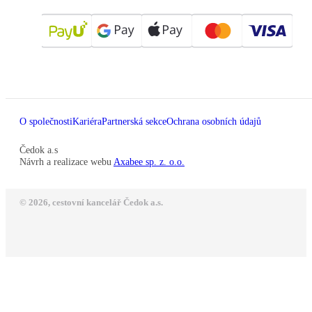
O společnosti
Kariéra
Partnerská sekce
Ochrana osobních údajů
Čedok a.s
Návrh a realizace webu
Axabee sp. z. o.o.
© 2026, cestovní kancelář Čedok a.s.