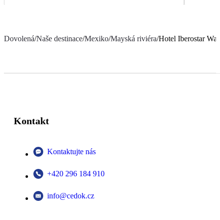
Dovolená
/
Naše destinace
/
Mexiko
/
Mayská riviéra
/
Hotel Iberostar Wa
Kontakt
Kontaktujte nás
+420 296 184 910
info@cedok.cz