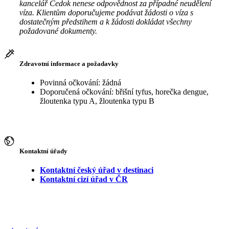
kancelář Čedok nenese odpovědnost za případné neudělení
víza. Klientům doporučujeme podávat žádosti o víza s
dostatečným předstihem a k žádosti dokládat všechny
požadované dokumenty.
Zdravotní informace a požadavky
Povinná očkování: žádná
Doporučená očkování: břišní tyfus, horečka dengue,
žloutenka typu A, žloutenka typu B
Kontaktní úřady
Kontaktní český úřad v destinaci
Kontaktní cizí úřad v ČR