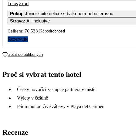
Letový řád
1
2
3
4
56 229
40 499
45 789
46 719
44
Pokoj
:
Junior suite deluxe s balkonem nebo terasou
Strava
:
All inclusive
7
8
9
10
11
42 859
44 139
38 289
41 749
44 679
43
Celkem:
76 538 Kč
podrobnosti
14
15
16
17
18
Rezervujte
41 329
45 989
38 299
41 749
38 269
44
21
22
23
24
25
uložit do oblíbených
38 289
44 989
38 289
40 219
37 469
41
28
29
30
Proč si vybrat tento hotel
38 579
49 309
38 289
Česky hovořící zástupce partnera v místě
Výlety v češtině
Pár minut od živé zábavy v Playa del Carmen
Recenze