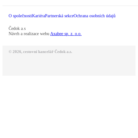
O společnosti
Kariéra
Partnerská sekce
Ochrana osobních údajů
Čedok a.s
Návrh a realizace webu
Axabee sp. z. o.o.
© 2026, cestovní kancelář Čedok a.s.