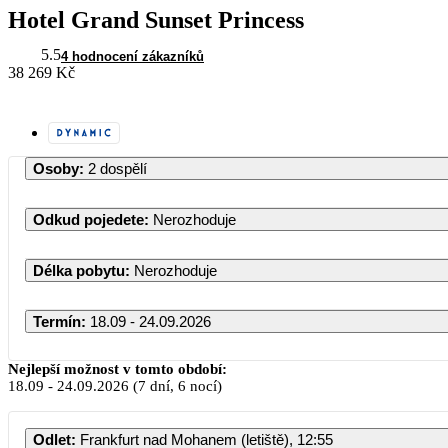
Hotel Grand Sunset Princess
5.5
4 hodnocení zákazníků
38 269 Kč
Osoby
:
2 dospělí
Odkud pojedete
:
Nerozhoduje
Délka pobytu
:
Nerozhoduje
Termín
:
18.09 - 24.09.2026
Září 2026
Nejlepší možnost v tomto období:
18.09
-
24.09.2026
(7 dní, 6 nocí)
PO
ÚT
ST
ČT
PÁ
Odlet
:
Frankfurt nad Mohanem (letiště), 12:55