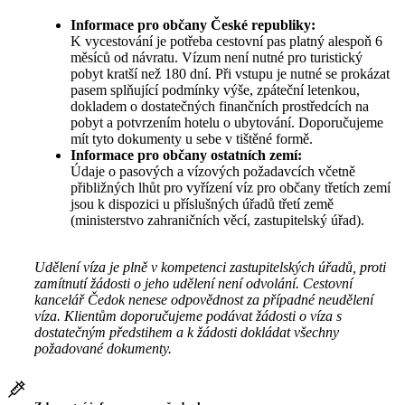
Informace pro občany České republiky:
K vycestování je potřeba cestovní pas platný alespoň 6
měsíců od návratu. Vízum není nutné pro turistický
pobyt kratší než 180 dní. Při vstupu je nutné se prokázat
pasem splňující podmínky výše, zpáteční letenkou,
dokladem o dostatečných finančních prostředcích na
pobyt a potvrzením hotelu o ubytování. Doporučujeme
mít tyto dokumenty u sebe v tištěné formě.
Informace pro občany ostatních zemí:
Údaje o pasových a vízových požadavcích včetně
přibližných lhůt pro vyřízení víz pro občany třetích zemí
jsou k dispozici u příslušných úřadů třetí země
(ministerstvo zahraničních věcí, zastupitelský úřad).
Udělení víza je plně v kompetenci zastupitelských úřadů, proti
zamítnutí žádosti o jeho udělení není odvolání. Cestovní
kancelář Čedok nenese odpovědnost za případné neudělení
víza. Klientům doporučujeme podávat žádosti o víza s
dostatečným předstihem a k žádosti dokládat všechny
požadované dokumenty.