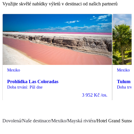
Využijte skvělé nabídky výletů v destinaci od našich partnerů
Mexiko
Mexiko
Prohlídka Las Coloradas
Tulum a
Doba trvání
:
Půl dne
Doba trvá
3 952 Kč
/os.
Dovolená
/
Naše destinace
/
Mexiko
/
Mayská riviéra
/
Hotel Grand Sunset