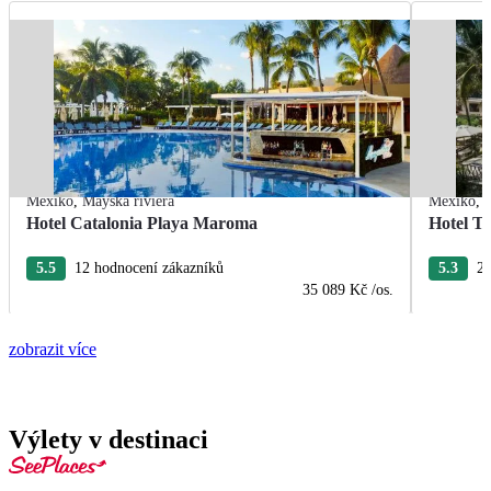
Mexiko
,
Mayská riviéra
Mexiko
,
Hotel Catalonia Playa Maroma
Hotel T
5.5
12 hodnocení zákazníků
5.3
22
35 089 Kč
/os.
zobrazit více
Výlety v destinaci