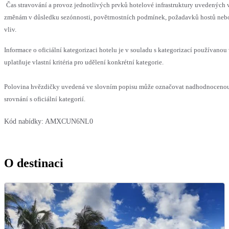
Čas stravování a provoz jednotlivých prvků hotelové infrastruktury uvedenýc
změnám v důsledku sezónnosti, povětrnostních podmínek, požadavků hostů nebo 
vliv.
Informace o oficiální kategorizaci hotelu je v souladu s kategorizací používanou
uplatňuje vlastní kritéria pro udělení konkrétní kategorie.
Polovina hvězdičky uvedená ve slovním popisu může označovat nadhodnoceno
srovnání s oficiální kategorií.
Kód nabídky:
AMXCUN6NL0
O destinaci