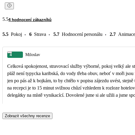
5.5
4 hodnocení zákazníků
5.5
Pokoj
6
Strava
5.7
Hodnocení personálu
2.7
Animac
4
Miloslav
Celková spokojenost, stravovací služby výborné, pokoj velký ale s
pláž není typycka karibská, do vody třeba obuv, neboť v moři jso
jen po pás až k bojkám, to by chtělo v popisu zájezdu uvést, stejně 
na recepci je to 15 minut svižnou chůzí vzhledem k rozloze hotel
delegátky na místě vynikacící. Dovolené jsme si ale užili a jsme sp
Zobrazit všechny recenze