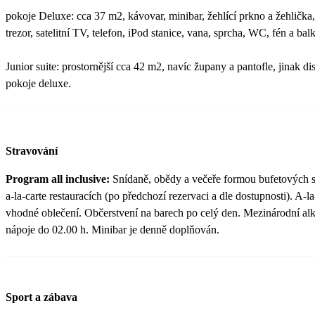
pokoje Deluxe: cca 37 m2, kávovar, minibar, žehlící prkno a žehlička, k
trezor, satelitní TV, telefon, iPod stanice, vana, sprcha, WC, fén a b
Junior suite: prostornější cca 42 m2, navíc župany a pantofle, jinak 
pokoje deluxe.
Stravování
Program all inclusive:
Snídaně, obědy a večeře formou bufetových s
a-la-carte restauracích (po předchozí rezervaci a dle dostupnosti). A-l
vhodné oblečení. Občerstvení na barech po celý den. Mezinárodní al
nápoje do 02.00 h. Minibar je denně doplňován.
Sport a zábava