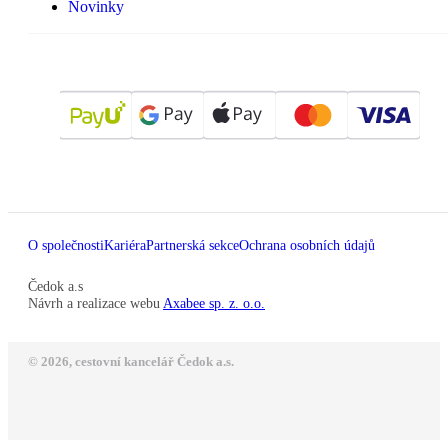
Novinky
O společnosti
Kariéra
Partnerská sekce
Ochrana osobních údajů
Čedok a.s
Návrh a realizace webu
Axabee sp. z. o.o.
© 2026, cestovní kancelář Čedok a.s.