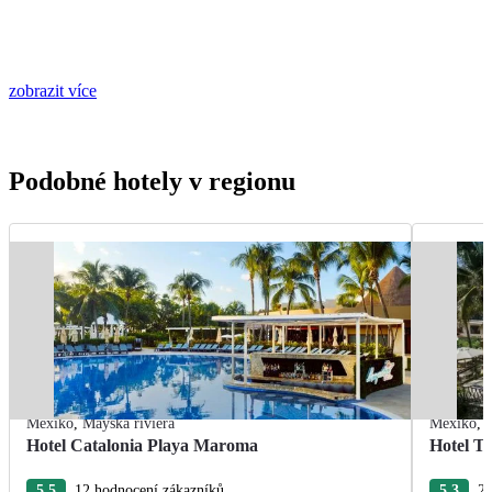
zobrazit více
Podobné hotely v regionu
Mexiko
,
Mayská riviéra
Mexiko
,
Hotel Catalonia Playa Maroma
Hotel T
5.5
12 hodnocení zákazníků
5.3
22