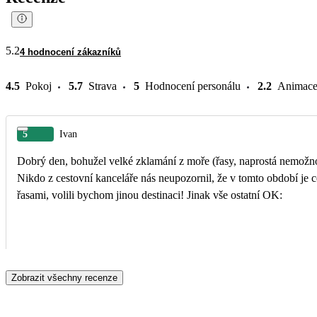
5.2
4 hodnocení zákazníků
4.5
Pokoj
5.7
Strava
5
Hodnocení personálu
2.2
Animac
5
Ivan
Dobrý den, bohužel velké zklamání z moře (řasy, naprostá nemožno
Nikdo z cestovní kanceláře nás neupozornil, že v tomto období je celý Karibik p
řasami, volili bychom jinou destinaci! Jinak vše ostatní OK:
Zobrazit všechny recenze