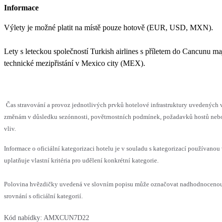
Informace
Výlety je možné platit na místě pouze hotově (EUR, USD, MXN).
Lety s leteckou společností Turkish airlines s příletem do Cancunu m
technické mezipřistání v Mexico city (MEX).
Čas stravování a provoz jednotlivých prvků hotelové infrastruktury uvedenýc
změnám v důsledku sezónnosti, povětrnostních podmínek, požadavků hostů nebo 
vliv.
Informace o oficiální kategorizaci hotelu je v souladu s kategorizací používanou
uplatňuje vlastní kritéria pro udělení konkrétní kategorie.
Polovina hvězdičky uvedená ve slovním popisu může označovat nadhodnoceno
srovnání s oficiální kategorií.
Kód nabídky:
AMXCUN7D22