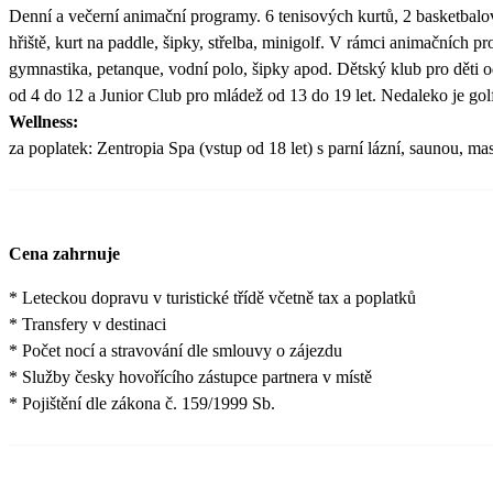
Denní a večerní animační programy. 6 tenisových kurtů, 2 basketbalo
hřiště, kurt na paddle, šipky, střelba, minigolf. V rámci animačních p
gymnastika, petanque, vodní polo, šipky apod. Dětský klub pro děti od
od 4 do 12 a Junior Club pro mládež od 13 do 19 let. Nedaleko je gol
Wellness:
za poplatek: Zentropia Spa (vstup od 18 let) s parní lázní, saunou, m
Cena zahrnuje
* Leteckou dopravu v turistické třídě včetně tax a poplatků
* Transfery v destinaci
* Počet nocí a stravování dle smlouvy o zájezdu
* Služby česky hovořícího zástupce partnera v místě
* Pojištění dle zákona č. 159/1999 Sb.