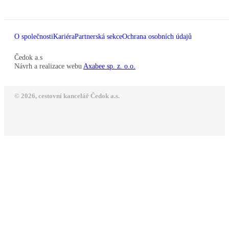
O společnosti
Kariéra
Partnerská sekce
Ochrana osobních údajů
Čedok a.s
Návrh a realizace webu
Axabee sp. z. o.o.
© 2026, cestovní kancelář Čedok a.s.