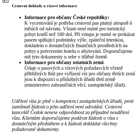
Cestovní doklady a vízové informace
Informace pro občany České republiky:
K vycestování je potřeba cestovní pas platný alespoň 6
měsíců od návratu. Vízum není nutné pro turistický
pobyt kratší než 180 dní. Při vstupu je nutné se prokázat
pasem splňující podmínky výše, zpáteční letenkou,
dokladem o dostatečných finančních prostředcích na
pobyt a potvrzením hotelu o ubytování. Doporučujeme
mít tyto dokumenty u sebe v tištěné formě.
Informace pro občany ostatních zemí:
Údaje o pasových a vízových požadavcích včetně
přibližných lhůt pro vyřízení víz pro občany třetích zemí
jsou k dispozici u příslušných úřadů třetí země
(ministerstvo zahraničních věcí, zastupitelský úřad).
Udělení víza je plně v kompetenci zastupitelských úřadů, proti
zamítnutí žádosti o jeho udělení není odvolání. Cestovní
kancelář Čedok nenese odpovědnost za případné neudělení
víza. Klientům doporučujeme podávat žádosti o víza s
dostatečným předstihem a k žádosti dokládat všechny
požadované dokumenty.