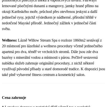
přímořských písečných úseků a vápencových útvarů. Fairways
lemované písečnými dunami a mangrovy, jamky hrané přímo na
okraji Karibského moře, průchod přes otevřenou jeskyni a další
jedinečné rysy, jejichž výsledkem je nádherné, přírodní hřiště v
nedotčené Mayské přírodě. Jedinečný zážitek v jedinečné části
světa.
Wellness:
Lázně Willow Stream Spa o rozloze 1860m2 sestávají z
20 místností pro lázeňské a wellness procedury včetně jedinečného
apartmá pro dva, téměř ve vrcholcích stromů. Dále jsou zde dva
bazény s minerální vodou a místnosti s párou. Pečlivě sestavená
nabídka služeb zahrnuje originální procedury, z nichž některé
využívají původní přísady a staré domorodé tradice. K dispozici jsou
také plně vybavené fitness centrum a kosmetický salon.
Cena zahrnuje