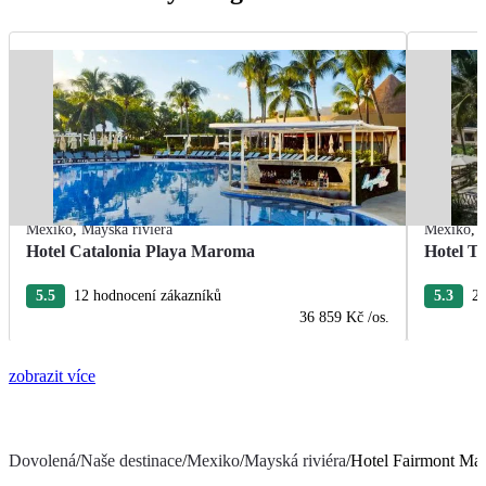
Mexiko
,
Mayská riviéra
Mexiko
,
Hotel Catalonia Playa Maroma
Hotel T
5.5
12 hodnocení zákazníků
5.3
22
36 859 Kč
/os.
zobrazit více
Dovolená
/
Naše destinace
/
Mexiko
/
Mayská riviéra
/
Hotel Fairmont Ma