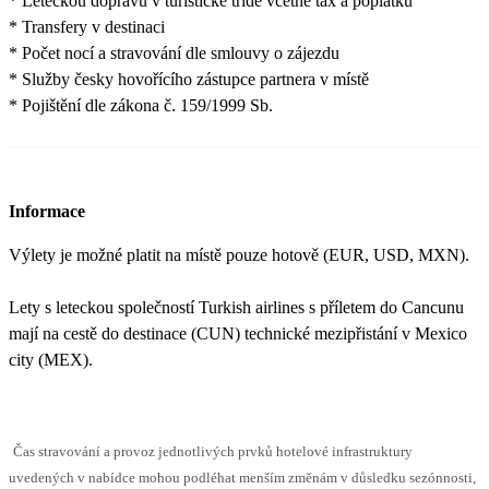
* Leteckou dopravu v turistické třídě včetně tax a poplatků
* Transfery v destinaci
* Počet nocí a stravování dle smlouvy o zájezdu
* Služby česky hovořícího zástupce partnera v místě
* Pojištění dle zákona č. 159/1999 Sb.
Informace
Výlety je možné platit na místě pouze hotově (EUR, USD, MXN).
Lety s leteckou společností Turkish airlines s příletem do Cancunu
mají na cestě do destinace (CUN) technické mezipřistání v Mexico
city (MEX).
Čas stravování a provoz jednotlivých prvků hotelové infrastruktury
uvedených v nabídce mohou podléhat menším změnám v důsledku sezónnosti,