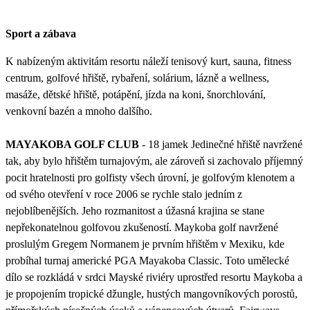
Sport a zábava
K nabízeným aktivitám resortu náleží tenisový kurt, sauna, fitness
centrum, golfové hřiště, rybaření, solárium, lázně a wellness,
masáže, dětské hřiště, potápění, jízda na koni, šnorchlování,
venkovní bazén a mnoho dalšího.
MAYAKOBA GOLF CLUB
- 18 jamek Jedinečné hřiště navržené
tak, aby bylo hřištěm turnajovým, ale zároveň si zachovalo příjemný
pocit hratelnosti pro golfisty všech úrovní, je golfovým klenotem a
od svého otevření v roce 2006 se rychle stalo jedním z
nejoblíbenějších. Jeho rozmanitost a úžasná krajina se stane
nepřekonatelnou golfovou zkušeností. Maykoba golf navržené
proslulým Gregem Normanem je prvním hřištěm v Mexiku, kde
probíhal turnaj americké PGA Mayakoba Classic. Toto umělecké
dílo se rozkládá v srdci Mayské riviéry uprostřed resortu Maykoba a
je propojením tropické džungle, hustých mangovníkových porostů,