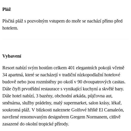
Pláž
Písčitá pláž s pozvolným vstupem do moře se nachází přímo před
hotelem.
Vybavení
Resort nabízí svým hostům celkem 401 elegantních pokojů včetně
34 apartmá, které se nacházejí v tradiční nízkopodlažní hotelové
budově nebo jsou rozmístěny po okolí v 90 dvoupatrových casitas.
Dále čtyři prvotřídní restaurace s vynikající kuchyní a skvělé bary.
Dále hotel nabízí, 3 bazény, obchodní arkáda, půjčovna aut,
směnárna, služby prádelny, malý supermarket, salon krásy, lékař,
soukromá pláž. V blízkosti naleznete Golfové hřiště El Camaleón,
navržené renomovaným designérem Gregem Normanem, citlivě
zasazené do okolní tropické přírody.