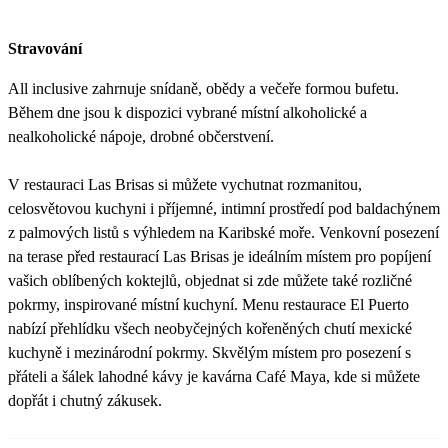
Stravování
All inclusive zahrnuje snídaně, obědy a večeře formou bufetu.
Během dne jsou k dispozici vybrané místní alkoholické a
nealkoholické nápoje, drobné občerstvení.
V restauraci Las Brisas si můžete vychutnat rozmanitou,
celosvětovou kuchyni i příjemné, intimní prostředí pod baldachýnem
z palmových listů s výhledem na Karibské moře. Venkovní posezení
na terase před restaurací Las Brisas je ideálním místem pro popíjení
vašich oblíbených koktejlů, objednat si zde můžete také rozličné
pokrmy, inspirované místní kuchyní. Menu restaurace El Puerto
nabízí přehlídku všech neobyčejných kořeněných chutí mexické
kuchyně i mezinárodní pokrmy. Skvělým místem pro posezení s
přáteli a šálek lahodné kávy je kavárna Café Maya, kde si můžete
dopřát i chutný zákusek.