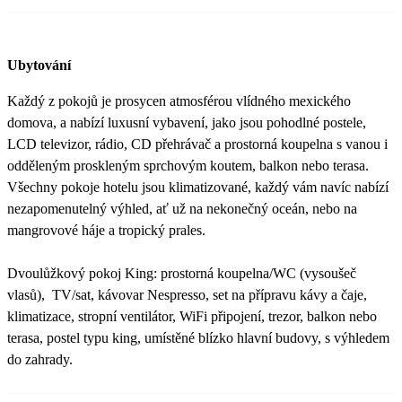
Ubytování
Každý z pokojů je prosycen atmosférou vlídného mexického
domova, a nabízí luxusní vybavení, jako jsou pohodlné postele,
LCD televizor, rádio, CD přehrávač a prostorná koupelna s vanou i
odděleným proskleným sprchovým koutem, balkon nebo terasa.
Všechny pokoje hotelu jsou klimatizované, každý vám navíc nabízí
nezapomenutelný výhled, ať už na nekonečný oceán, nebo na
mangrovové háje a tropický prales.
Dvoulůžkový pokoj King: prostorná koupelna/WC (vysoušeč
vlasů), TV/sat, kávovar Nespresso, set na přípravu kávy a čaje,
klimatizace, stropní ventilátor, WiFi připojení, trezor, balkon nebo
terasa, postel typu king, umístěné blízko hlavní budovy, s výhledem
do zahrady.