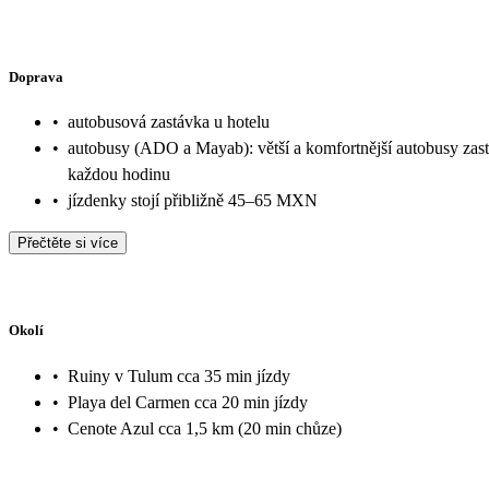
Doprava
•
autobusová zastávka u hotelu
•
autobusy (ADO a Mayab): větší a komfortnější autobusy zast
každou hodinu
•
jízdenky stojí přibližně 45–65 MXN
Přečtěte si více
Okolí
•
Ruiny v Tulum cca 35 min jízdy
•
Playa del Carmen cca 20 min jízdy
•
Cenote Azul cca 1,5 km (20 min chůze)