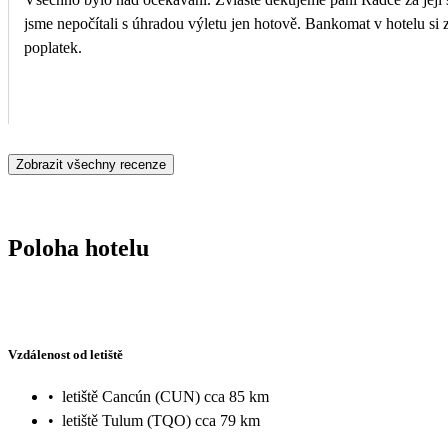
jsme nepočítali s úhradou výletu jen hotově. Bankomat v hotelu si
poplatek.
Zobrazit všechny recenze
Poloha hotelu
Vzdálenost od letiště
•
letiště Cancún (CUN) cca 85 km
•
letiště Tulum (TQO) cca 79 km