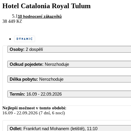
Hotel Catalonia Royal Tulum
5.1
10 hodnocení zákazníků
38 449 Kč
Osoby
:
2 dospělí
Odkud pojedete
:
Nerozhoduje
Délka pobytu
:
Nerozhoduje
Termín
:
16.09 - 22.09.2026
Září 2026
Nejlepší možnost v tomto období:
16.09
-
22.09.2026
(7 dní, 6 nocí)
PO
ÚT
ST
ČT
PÁ
Odlet
:
Frankfurt nad Mohanem (letiště), 11:10