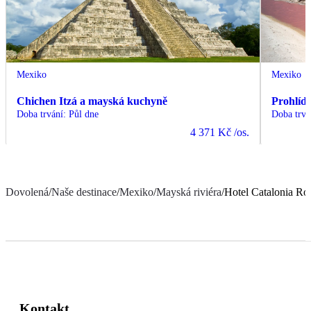
Mexiko
Mexiko
Chichen Itzá a mayská kuchyně
Prohlíd
Doba trvání
:
Půl dne
Doba trvá
4 371 Kč
/os.
Dovolená
/
Naše destinace
/
Mexiko
/
Mayská riviéra
/
Hotel Catalonia Ro
Kontakt