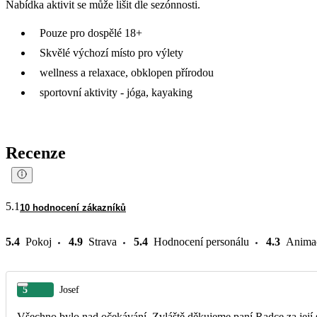
Nabídka aktivit se může lišit dle sezónnosti.
Pouze pro dospělé 18+
Skvělé výchozí místo pro výlety
wellness a relaxace, obklopen přírodou
sportovní aktivity - jóga, kayaking
Recenze
5.1
10 hodnocení zákazníků
5.4
Pokoj
4.9
Strava
5.4
Hodnocení personálu
4.3
Anima
5
Josef
Všechno bylo nad očekávání. Zvláště děkujeme paní Radce za její 