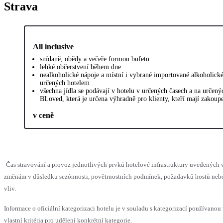
Strava
All inclusive
snídaně, obědy a večeře formou bufetu
lehké občerstvení během dne
nealkoholické nápoje a místní i vybrané importované alkoholické
určených hotelem
všechna jídla se podávají v hotelu v určených časech a na určený
BLoved, která je určena výhradně pro klienty, kteří mají zakoup
v ceně
Čas stravování a provoz jednotlivých prvků hotelové infrastruktury uvedenýc
změnám v důsledku sezónnosti, povětrnostních podmínek, požadavků hostů nebo 
vliv.
Informace o oficiální kategorizaci hotelu je v souladu s kategorizací používanou
vlastní kritéria pro udělení konkrétní kategorie.