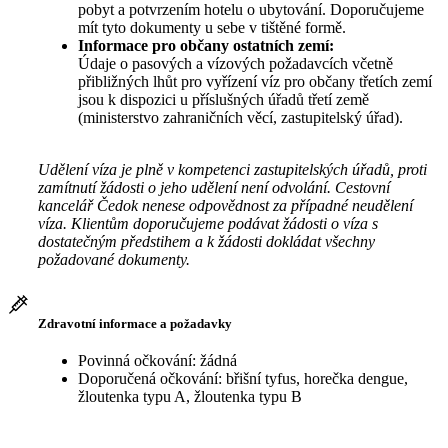
pobyt a potvrzením hotelu o ubytování. Doporučujeme
mít tyto dokumenty u sebe v tištěné formě.
Informace pro občany ostatních zemí:
Údaje o pasových a vízových požadavcích včetně
přibližných lhůt pro vyřízení víz pro občany třetích zemí
jsou k dispozici u příslušných úřadů třetí země
(ministerstvo zahraničních věcí, zastupitelský úřad).
Udělení víza je plně v kompetenci zastupitelských úřadů, proti
zamítnutí žádosti o jeho udělení není odvolání. Cestovní
kancelář Čedok nenese odpovědnost za případné neudělení
víza. Klientům doporučujeme podávat žádosti o víza s
dostatečným předstihem a k žádosti dokládat všechny
požadované dokumenty.
Zdravotní informace a požadavky
Povinná očkování: žádná
Doporučená očkování: břišní tyfus, horečka dengue,
žloutenka typu A, žloutenka typu B