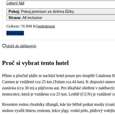
Letový řád
1
2
3
4
57 269
41 389
46 829
49 749
4
Pokoj
:
Pokoj premium se dvěma lůžky
Strava
:
All inclusive
7
8
9
10
11
43 869
45 179
39 179
42 759
45 679
4
Celkem:
76 898 Kč
podrobnosti
14
15
16
17
18
Rezervujte
42 329
47 009
38 449
42 759
39 159
4
21
22
23
24
25
uložit do oblíbených
39 179
46 039
39 179
41 229
39 179
4
28
29
30
Proč si vybrat tento hotel
39 909
51 239
39 919
Přímo u písečné pláže se nachází hotel pouze pro dospělé Catalonia 
Carmen je vzdálené cca 25 km (Tulum cca 44 km). K dispozici stanovi
zastávka (cca 30 m) a půjčovna aut. Pro lékařské ošetření v naléhavýc
nemocnice, která je vzdálena cca 25 km. Letiště (CUN) je vzdálené c
Resortem vedou chodníky džunglí, kde lze běžně potkat nosály (coati)
mohou využít fitness centrum, lekce jógy, vodní pólo, plážový volejb