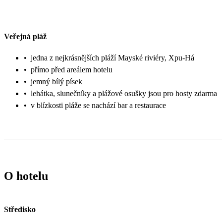
Veřejná pláž
•
jedna z nejkrásnějších pláží Mayské riviéry, Xpu-Há
•
přímo před areálem hotelu
•
jemný bílý písek
•
lehátka, slunečníky a plážové osušky jsou pro hosty zdarma
•
v blízkosti pláže se nachází bar a restaurace
O hotelu
Středisko