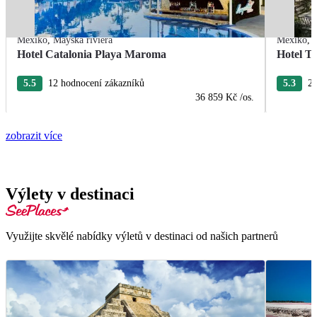
Mexiko
,
Mayská riviéra
Mexiko
,
Hotel Catalonia Playa Maroma
Hotel T
5.5
12 hodnocení zákazníků
5.3
22
36 859 Kč
/os.
zobrazit více
Výlety v destinaci
Využijte skvělé nabídky výletů v destinaci od našich partnerů