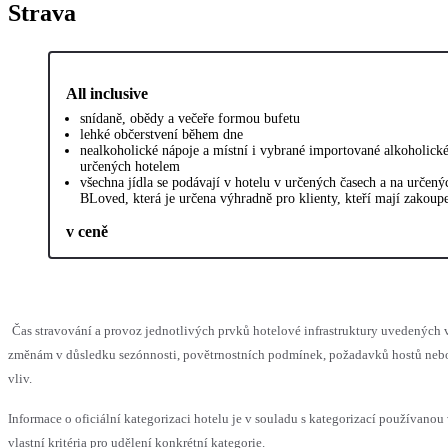
Strava
All inclusive
snídaně, obědy a večeře formou bufetu
lehké občerstvení během dne
nealkoholické nápoje a místní i vybrané importované alkoholické
určených hotelem
všechna jídla se podávají v hotelu v určených časech a na určený
BLoved, která je určena výhradně pro klienty, kteří mají zakoup
v ceně
Čas stravování a provoz jednotlivých prvků hotelové infrastruktury uvedenýc
změnám v důsledku sezónnosti, povětrnostních podmínek, požadavků hostů nebo 
vliv.
Informace o oficiální kategorizaci hotelu je v souladu s kategorizací používanou
vlastní kritéria pro udělení konkrétní kategorie.