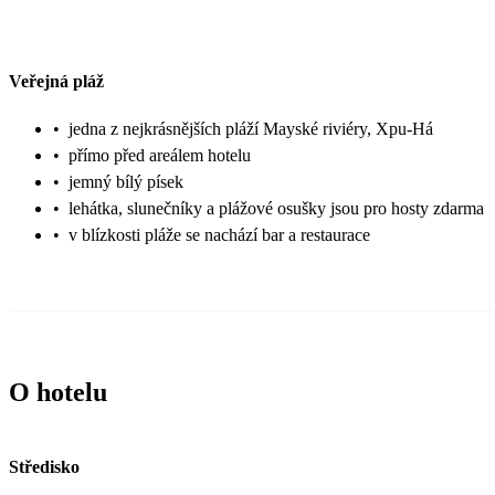
Veřejná pláž
•
jedna z nejkrásnějších pláží Mayské riviéry, Xpu-Há
•
přímo před areálem hotelu
•
jemný bílý písek
•
lehátka, slunečníky a plážové osušky jsou pro hosty zdarma
•
v blízkosti pláže se nachází bar a restaurace
O hotelu
Středisko