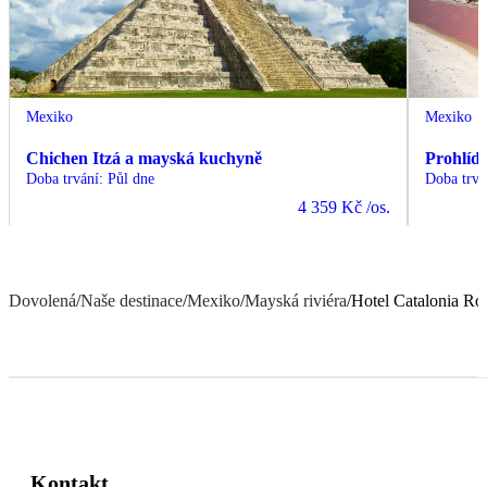
Mexiko
Mexiko
Chichen Itzá a mayská kuchyně
Prohlíd
Doba trvání
:
Půl dne
Doba trvá
4 359 Kč
/os.
Dovolená
/
Naše destinace
/
Mexiko
/
Mayská riviéra
/
Hotel Catalonia Ro
Kontakt