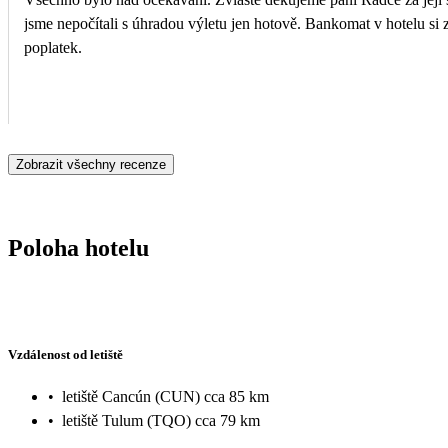
jsme nepočítali s úhradou výletu jen hotově. Bankomat v hotelu si
poplatek.
Zobrazit všechny recenze
Poloha hotelu
Vzdálenost od letiště
•
letiště Cancún (CUN) cca 85 km
•
letiště Tulum (TQO) cca 79 km