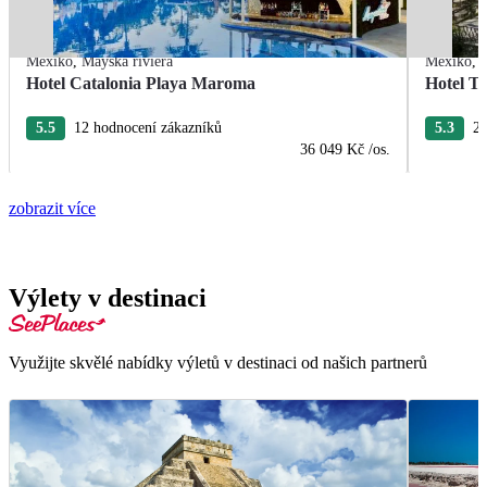
Mexiko
,
Mayská riviéra
Mexiko
,
Hotel Catalonia Playa Maroma
Hotel T
5.5
12 hodnocení zákazníků
5.3
22
36 049 Kč
/os.
zobrazit více
Výlety v destinaci
Využijte skvělé nabídky výletů v destinaci od našich partnerů