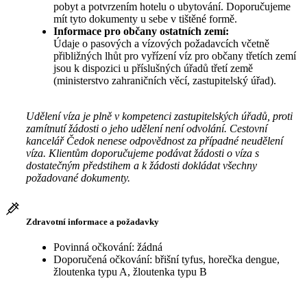
pobyt a potvrzením hotelu o ubytování. Doporučujeme
mít tyto dokumenty u sebe v tištěné formě.
Informace pro občany ostatních zemí:
Údaje o pasových a vízových požadavcích včetně
přibližných lhůt pro vyřízení víz pro občany třetích zemí
jsou k dispozici u příslušných úřadů třetí země
(ministerstvo zahraničních věcí, zastupitelský úřad).
Udělení víza je plně v kompetenci zastupitelských úřadů, proti
zamítnutí žádosti o jeho udělení není odvolání. Cestovní
kancelář Čedok nenese odpovědnost za případné neudělení
víza. Klientům doporučujeme podávat žádosti o víza s
dostatečným předstihem a k žádosti dokládat všechny
požadované dokumenty.
Zdravotní informace a požadavky
Povinná očkování: žádná
Doporučená očkování: břišní tyfus, horečka dengue,
žloutenka typu A, žloutenka typu B