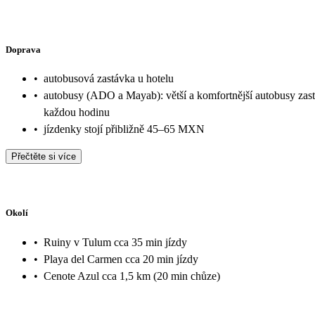
Doprava
•
autobusová zastávka u hotelu
•
autobusy (ADO a Mayab): větší a komfortnější autobusy zast
každou hodinu
•
jízdenky stojí přibližně 45–65 MXN
Přečtěte si více
Okolí
•
Ruiny v Tulum cca 35 min jízdy
•
Playa del Carmen cca 20 min jízdy
•
Cenote Azul cca 1,5 km (20 min chůze)