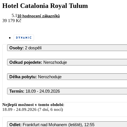
Hotel Catalonia Royal Tulum
5.1
10 hodnocení zákazníků
39 179 Kč
Osoby
:
2 dospělí
Odkud pojedete
:
Nerozhoduje
Délka pobytu
:
Nerozhoduje
Termín
:
18.09 - 24.09.2026
Září 2026
Nejlepší možnost v tomto období:
18.09
-
24.09.2026
(7 dní, 6 nocí)
PO
ÚT
ST
ČT
PÁ
Odlet
:
Frankfurt nad Mohanem (letiště), 12:55