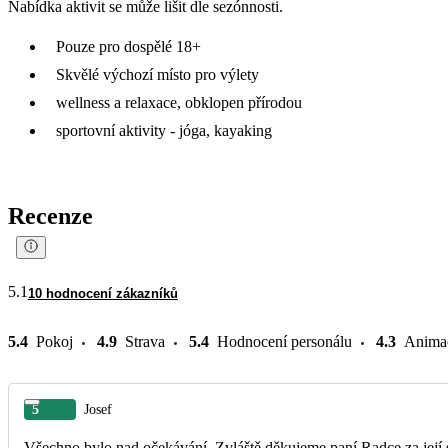
Nabídka aktivit se může lišit dle sezónnosti.
Pouze pro dospělé 18+
Skvělé výchozí místo pro výlety
wellness a relaxace, obklopen přírodou
sportovní aktivity - jóga, kayaking
Recenze
5.1
10 hodnocení zákazníků
5.4
Pokoj
4.9
Strava
5.4
Hodnocení personálu
4.3
Anima
5
Josef
Všechno bylo nad očekávání. Zvláště děkujeme paní Radce za její 