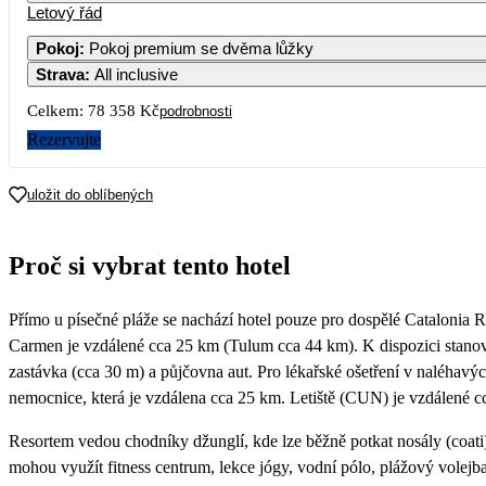
Letový řád
1
2
3
4
57 269
41 389
46 829
49 749
4
Pokoj
:
Pokoj premium se dvěma lůžky
Strava
:
All inclusive
7
8
9
10
11
43 879
45 179
39 179
42 769
45 699
4
Celkem:
78 358 Kč
podrobnosti
14
15
16
17
18
Rezervujte
42 349
47 009
38 349
42 769
39 179
4
21
22
23
24
25
uložit do oblíbených
39 179
46 039
39 179
42 769
39 179
4
28
29
30
Proč si vybrat tento hotel
39 909
51 239
39 919
Přímo u písečné pláže se nachází hotel pouze pro dospělé Catalonia 
Carmen je vzdálené cca 25 km (Tulum cca 44 km). K dispozici stanovi
zastávka (cca 30 m) a půjčovna aut. Pro lékařské ošetření v naléhavýc
nemocnice, která je vzdálena cca 25 km. Letiště (CUN) je vzdálené c
Resortem vedou chodníky džunglí, kde lze běžně potkat nosály (coati)
mohou využít fitness centrum, lekce jógy, vodní pólo, plážový volejb