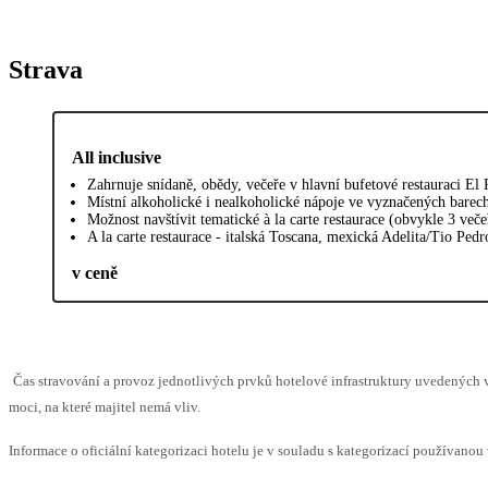
Strava
All inclusive
Zahrnuje snídaně, obědy, večeře v hlavní bufetové restauraci El P
Místní alkoholické i nealkoholické nápoje ve vyznačených barech
Možnost navštívit tematické à la carte restaurace (obvykle 3 več
A la carte restaurace - italská Toscana, mexická Adelita/Tio Pedr
v ceně
Čas stravování a provoz jednotlivých prvků hotelové infrastruktury uvedenýc
moci, na které majitel nemá vliv.
Informace o oficiální kategorizaci hotelu je v souladu s kategorizací používanou 