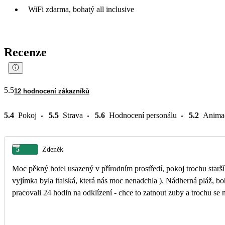
WiFi zdarma, bohatý all inclusive
Recenze
5.5
12 hodnocení zákazníků
5.4
Pokoj
5.5
Strava
5.6
Hodnocení personálu
5.2
Anima
5
Zdeněk
Moc pěkný hotel usazený v přírodním prostředí, pokoj trochu starší a
vyjímka byla italská, která nás moc nenadchla ). Nádherná pláž, boh
pracovali 24 hodin na odklízení - chce to zatnout zuby a trochu s