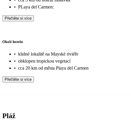
•
PLaya del Carmen:
Přečtěte si více
Okolí hotelu
•
klidné lokalitě na Mayské riviéře
•
obklopen tropickou vegetací
•
cca 20 km od města Playa del Carmen
Přečtěte si více
Pláž