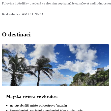
Polovina hvězdičky uvedená ve slovním popisu může označovat nadhodnocenou n
Kód nabídky:
AMXCUN6OAI
O destinaci
Mayská riviéra ve zkratce:
nejpůvabnější místo poloostrova Yucatán
šnorchlování, potápění a opalování jako nikde jinde