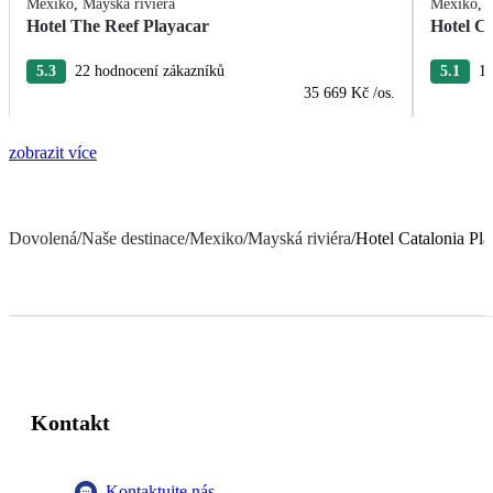
Mexiko
,
Mayská riviéra
Mexiko
,
Hotel The Reef Playacar
Hotel C
5.3
22 hodnocení zákazníků
5.1
10
35 669 Kč
/os.
zobrazit více
Dovolená
/
Naše destinace
/
Mexiko
/
Mayská riviéra
/
Hotel Catalonia P
Kontakt
Kontaktujte nás