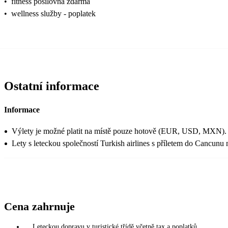
•
fitness posilovna zdarma
•
wellness služby - poplatek
Ostatní informace
Informace
Výlety je možné platit na místě pouze hotově (EUR, USD, MXN). 
Lety s leteckou společností Turkish airlines s příletem do Cancun
Cena zahrnuje
Leteckou dopravu v turistické třídě včetně tax a poplatků