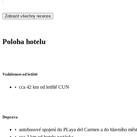
Zobrazit všechny recenze
Poloha hotelu
Vzdálenost od letiště
•
cca 42 km od letiště CUN
Doprava
•
autobusové spojení do PLaya del Carmen a do hlavního měs
•
cca 3 km od hotelu zastávka