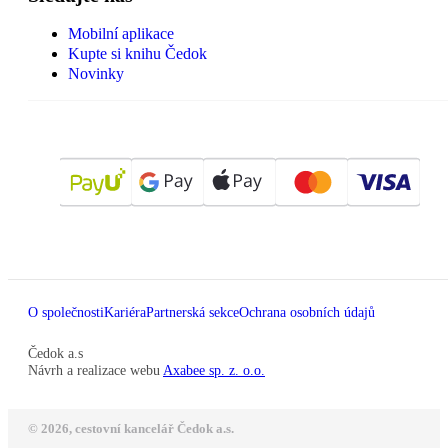
Mobilní aplikace
Kupte si knihu Čedok
Novinky
O společnosti
Kariéra
Partnerská sekce
Ochrana osobních údajů
Čedok a.s
Návrh a realizace webu
Axabee sp. z. o.o.
© 2026, cestovní kancelář Čedok a.s.