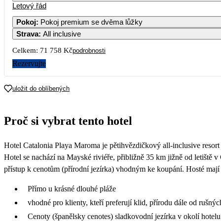
Letový řád
Pokoj
:
Pokoj premium se dvěma lůžky
Strava
:
All inclusive
7
41 199
Celkem:
71 758 Kč
podrobnosti
14
Rezervujte
42 219
21
uložit do oblíbených
36 879
28
Proč si vybrat tento hotel
37 729
Hotel Catalonia Playa Maroma je pětihvězdičkový all-inclusive resort
Hotel se nachází na Mayské riviéře, přibližně 35 km jižně od letišt
přístup k cenotům (přírodní jezírka) vhodným ke koupání. Hosté mají
Přímo u krásné dlouhé pláže
vhodné pro klienty, kteří preferují klid, přírodu dále od rušnýc
Cenoty (španělsky cenotes) sladkovodní jezírka v okolí hotelu