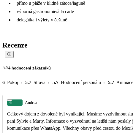
přímo u pláže v klidné zátoce/laguně
výborná gastronomie/à la carte
delegátka i výlety v češtině
Recenze
5.5
4 hodnocení zákazníků
6
Pokoj
5.7
Strava
5.7
Hodnocení personálu
5.7
Animac
6
Andrea
Celkový dojem z dovolené byl vynikající. Musíme vyzdvihnout slu
paní Sylvie a Marty. Informace o vyzvednutí na letišti nám poslaly 
komunikace přes WhatsApp. Všechny obavy před cestou do Mexika