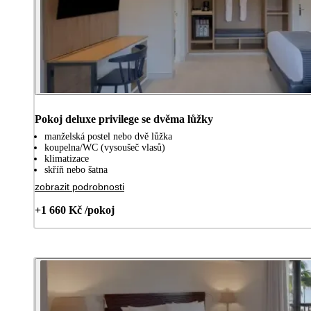
Pokoj deluxe privilege se dvěma lůžky
manželská postel nebo dvě lůžka
koupelna/WC (vysoušeč vlasů)
klimatizace
skříň nebo šatna
zobrazit podrobnosti
+1 660 Kč /pokoj