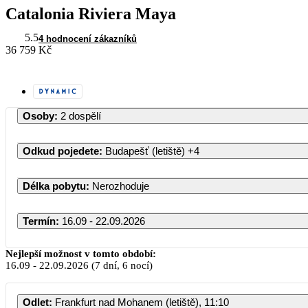
Catalonia Riviera Maya
5.5
4 hodnocení zákazníků
36 759 Kč
Osoby
:
2 dospělí
Odkud pojedete
:
Budapešť (letiště)
+4
Délka pobytu
:
Nerozhoduje
Termín
:
16.09 - 22.09.2026
Září 2026
Nejlepší možnost v tomto období:
16.09
-
22.09.2026
(7 dní, 6 nocí)
PO
ÚT
ST
ČT
PÁ
Odlet
:
Frankfurt nad Mohanem (letiště), 11:10