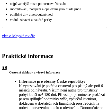
nejpůvabnější místo poloostrova Yucatán
šnorchlování, potápění a opalování jako nikde jinde
poklidné dny a nespoutané noci
vodní, zábavní a naučné parky
více o Mayské riviéře
Praktické informace
Cestovní doklady a vízové informace
Informace pro občany České republiky:
K vycestování je potřeba cestovní pas platný alespoň 6
měsíců od návratu. Vízum není nutné pro turistický
pobyt kratší než 180 dní. Při vstupu je nutné se prokázat
pasem splňující podmínky výše, zpáteční letenkou,
dokladem o dostatečných finančních prostředcích na
pobyt a potvrzením hotelu o ubytování. Doporučujeme