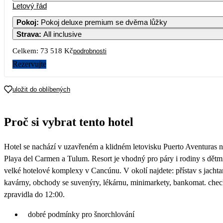
Letový řád
1
2
3
4
54 589
38 009
44 149
46 039
4
Pokoj
:
Pokoj deluxe premium se dvěma lůžky
Strava
:
All inclusive
7
8
9
10
11
42 359
42 899
37 119
40 499
43 429
4
Celkem:
73 518 Kč
podrobnosti
14
15
16
17
18
Rezervujte
39 899
44 179
36 759
39 959
36 759
4
21
22
23
24
25
uložit do oblíbených
36 759
43 219
36 759
39 959
36 759
4
28
29
30
Proč si vybrat tento hotel
37 049
47 529
36 759
Hotel se nachází v uzavřeném a klidném letovisku Puerto Aventuras n
Playa del Carmen a Tulum. Resort je vhodný pro páry i rodiny s dětmi
velké hotelové komplexy v Cancúnu. V okolí najdete: přístav s jachta
kavárny, obchody se suvenýry, lékárnu, minimarkety, bankomat. chec
zpravidla do 12:00.
dobré podmínky pro šnorchlování