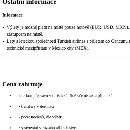
Ostatní informace
Informace
Výlety je možné platit na místě pouze hotově (EUR, USD, MXN).
zástupcem na místě.
Lety s leteckou společností Turkish airlines s příletem do Cancunu
technické mezipřistání v Mexico city (MEX).
Cena zahrnuje
leteckou přepravu v turistické třídě včetně tax a příplatků
• transfery v destinaci
• počet noclehů, dle výběru
• stravování v rozsahu all inclusive