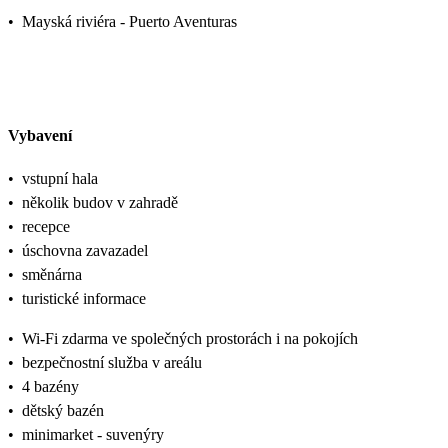
•
Mayská riviéra - Puerto Aventuras
Vybavení
•
vstupní hala
•
několik budov v zahradě
•
recepce
•
úschovna zavazadel
•
směnárna
•
turistické informace
•
Wi-Fi zdarma ve společných prostorách i na pokojích
•
bezpečnostní služba v areálu
•
4 bazény
•
dětský bazén
•
minimarket - suvenýry