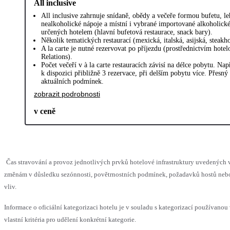
All inclusive
All inclusive zahrnuje snídaně, obědy a večeře formou bufetu, l
nealkoholické nápoje a místní i vybrané importované alkoholické
určených hotelem (hlavní bufetová restaurace, snack bary).
Několik tematických restaurací (mexická, italská, asijská, steakho
A la carte je nutné rezervovat po příjezdu (prostřednictvím hote
Relations).
Počet večeří v à la carte restauracích závisí na délce pobytu. Na
k dispozici přibližně 3 rezervace, při delším pobytu více. Přesný
aktuálních podmínek.
zobrazit podrobnosti
v ceně
Čas stravování a provoz jednotlivých prvků hotelové infrastruktury uvedenýc
změnám v důsledku sezónnosti, povětrnostních podmínek, požadavků hostů nebo 
vliv.
Informace o oficiální kategorizaci hotelu je v souladu s kategorizací používanou
vlastní kritéria pro udělení konkrétní kategorie.