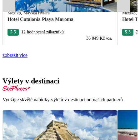
Mexiko
,
Mayská riviéra
Mexiko
,
Hotel Catalonia Playa Maroma
Hotel T
5.5
12 hodnocení zákazníků
5.3
22
36 049 Kč
/os.
zobrazit více
Výlety v destinaci
Využijte skvělé nabídky výletů v destinaci od našich partnerů