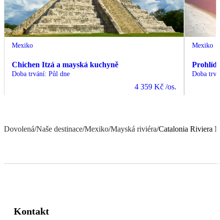
Mexiko
Mexiko
Chichen Itzá a mayská kuchyně
Prohlíd
Doba trvání
:
Půl dne
Doba trvá
4 359 Kč
/os.
Dovolená
/
Naše destinace
/
Mexiko
/
Mayská riviéra
/
Catalonia Riviera 
Kontakt