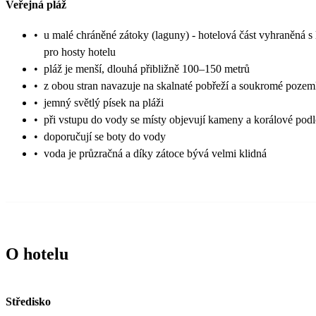
Veřejná pláž
•
u malé chráněné zátoky (laguny) - hotelová část vyhraněná s 
pro hosty hotelu
•
pláž je menší, dlouhá přibližně 100–150 metrů
•
z obou stran navazuje na skalnaté pobřeží a soukromé poze
•
jemný světlý písek na pláži
•
při vstupu do vody se místy objevují kameny a korálové podl
•
doporučují se boty do vody
•
voda je průzračná a díky zátoce bývá velmi klidná
O hotelu
Středisko