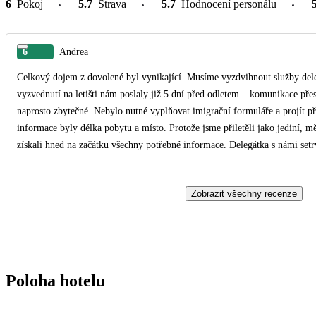
6
Pokoj
5.7
Strava
5.7
Hodnocení personálu
6
Andrea
Celkový dojem z dovolené byl vynikající. Musíme vyzdvihnout služby dele
vyzvednutí na letišti nám poslaly již 5 dní před odletem – komunikace p
naprosto zbytečné. Nebylo nutné vyplňovat imigrační formuláře a projít př
informace byly délka pobytu a místo. Protože jsme přiletěli jako jediní, 
získali hned na začátku všechny potřebné informace. Delegátka s námi setr
Catalonia Riviera Maya má obrovskou výhodu, v jeho blízkosti (cca 650m)
volně vidět delfíni, kapustňáci a lachtan. Hotel poskytuje služby na vysoké
Zobrazit všechny recenze
rozmanitá, velký výběr ovoce a pokaždé na grilu čerstvý steak z tuňáka, da
Pokud budete mít štěstí, stojí za to si večer zajít na Rock show – žádní ani
pláž. Pokud čekáte bílý karibský písek, tak doporučuji jinou oblast, tady j
a bohužel je ohraničeno vlnolamy. Ale na zaplavání to stačí, šnorchlování 
výhodu a to, že k Mayským památkám je to kousek. Určitě doporučujeme vy
Poloha hotelu
Mexika.