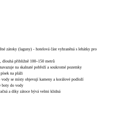
ěné zátoky (laguny) - hotelová část vyhraněná s lehátky pro
í, dlouhá přibližně 100–150 metrů
 navazuje na skalnaté pobřeží a soukromé pozemky
písek na pláži
o vody se místy objevují kameny a korálové podloží
e boty do vody
račná a díky zátoce bývá velmi klidná