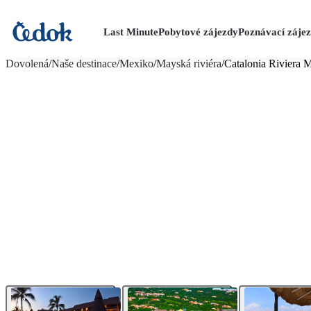
Last Minute
Pobytové zájezdy
Poznávací záje
více fotografií (18)
Dovolená
/
Naše destinace
/
Mexiko
/
Mayská riviéra
/
Catalonia Riviera 