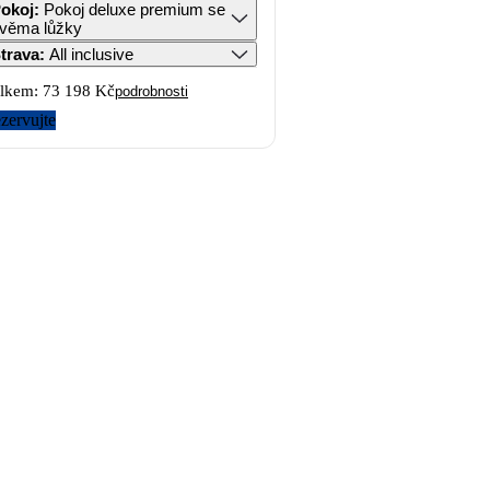
okoj
:
Pokoj deluxe premium se
věma lůžky
trava
:
All inclusive
lkem:
73 198 Kč
podrobnosti
zervujte