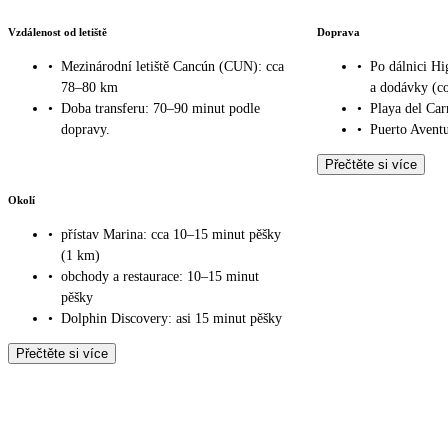
Vzdálenost od letiště
Doprava
•
Mezinárodní letiště Cancún (CUN): cca
•
Po dálnici Hi
78–80 km
a dodávky (co
•
Doba transferu: 70–90 minut podle
•
Playa del Ca
dopravy.
•
Puerto Aventu
Přečtěte si více
Okolí
•
přístav Marina: cca 10–15 minut pěšky
(1 km)
•
obchody a restaurace: 10–15 minut
pěšky
•
Dolphin Discovery: asi 15 minut pěšky
Přečtěte si více