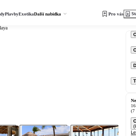
zdy
Plavby
Exotika
Další nabídka
Pro vás
St
Maya
O
D
T
Ne
16
(7
O
(
Le