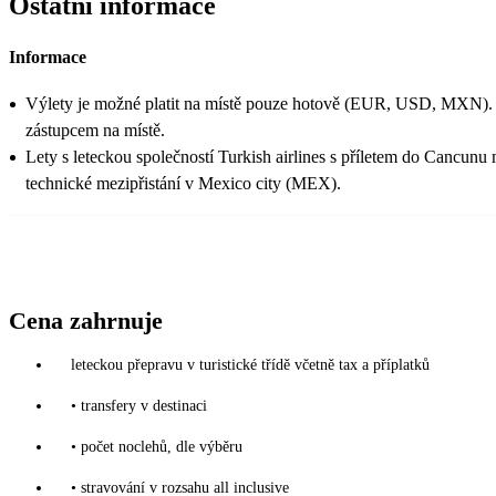
Ostatní informace
Informace
Výlety je možné platit na místě pouze hotově (EUR, USD, MXN).
zástupcem na místě.
Lety s leteckou společností Turkish airlines s příletem do Cancunu
technické mezipřistání v Mexico city (MEX).
Cena zahrnuje
leteckou přepravu v turistické třídě včetně tax a příplatků
• transfery v destinaci
• počet noclehů, dle výběru
• stravování v rozsahu all inclusive