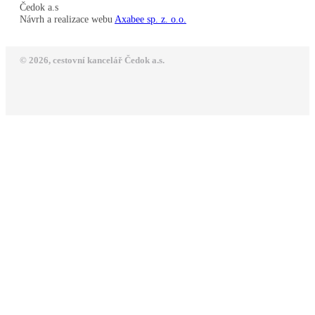
Čedok a.s
Návrh a realizace webu
Axabee sp. z. o.o.
© 2026, cestovní kancelář Čedok a.s.