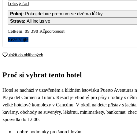
Letový řád
Pokoj
:
Pokoj deluxe premium se dvěma lůžky
Strava
:
All inclusive
3
4
5
6
7
Celkem:
89 398 Kč
podrobnosti
10
11
12
13
14
Rezervujte
61 089
5
17
18
19
20
21
uložit do oblíbených
46 399
71 259
44 699
46 189
50 129
5
24
25
26
27
28
Proč si vybrat tento hotel
44 249
58 429
40 359
42 769
50 319
4
31
Hotel se nachází v uzavřeném a klidném letovisku Puerto Aventuras n
43 059
Playa del Carmen a Tulum. Resort je vhodný pro páry i rodiny s dětmi
velké hotelové komplexy v Cancúnu. V okolí najdete: přístav s jachta
kavárny, obchody se suvenýry, lékárnu, minimarkety, bankomat. chec
zpravidla do 12:00.
dobré podmínky pro šnorchlování