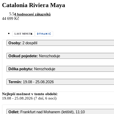
Catalonia Riviera Maya
5.5
4 hodnocení zákazníků
44 699 Kč
LAST MINUTE
Osoby
:
2 dospělí
Odkud pojedete
:
Nerozhoduje
Délka pobytu
:
Nerozhoduje
Termín
:
19.08 - 25.08.2026
Srpen 2026
Nejlepší možnost v tomto období:
19.08
-
25.08.2026
(7 dní, 6 nocí)
PO
ÚT
ST
ČT
PÁ
Odlet
:
Frankfurt nad Mohanem (letiště), 11:10