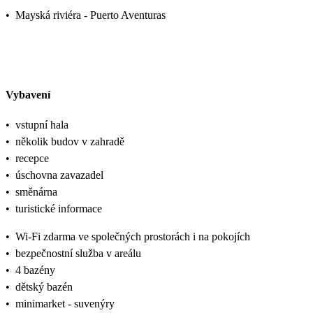
•
Mayská riviéra - Puerto Aventuras
Vybavení
•
vstupní hala
•
několik budov v zahradě
•
recepce
•
úschovna zavazadel
•
směnárna
•
turistické informace
•
Wi-Fi zdarma ve společných prostorách i na pokojích
•
bezpečnostní služba v areálu
•
4 bazény
•
dětský bazén
•
minimarket - suvenýry