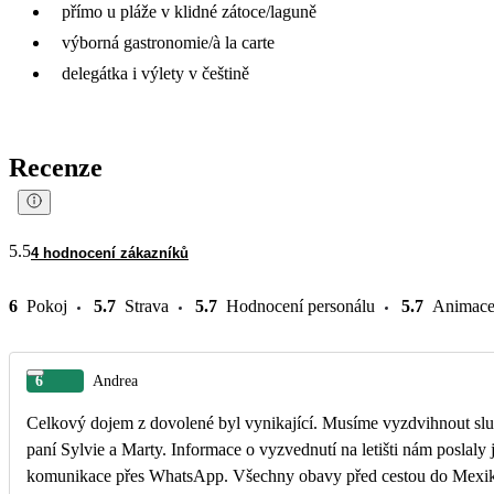
přímo u pláže v klidné zátoce/laguně
výborná gastronomie/à la carte
delegátka i výlety v češtině
Recenze
5.5
4 hodnocení zákazníků
6
Pokoj
5.7
Strava
5.7
Hodnocení personálu
5.7
Animac
6
Andrea
Celkový dojem z dovolené byl vynikající. Musíme vyzdvihnout slu
paní Sylvie a Marty. Informace o vyzvednutí na letišti nám poslaly 
komunikace přes WhatsApp. Všechny obavy před cestou do Mexika