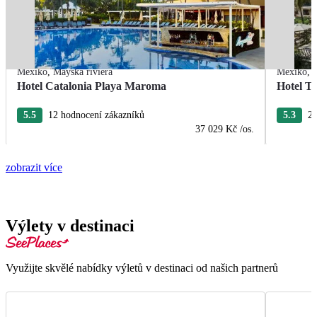
Mexiko
,
Mayská riviéra
Mexiko
,
Hotel Catalonia Playa Maroma
Hotel T
5.5
12 hodnocení zákazníků
5.3
22
37 029 Kč
/os.
zobrazit více
Výlety v destinaci
Využijte skvělé nabídky výletů v destinaci od našich partnerů