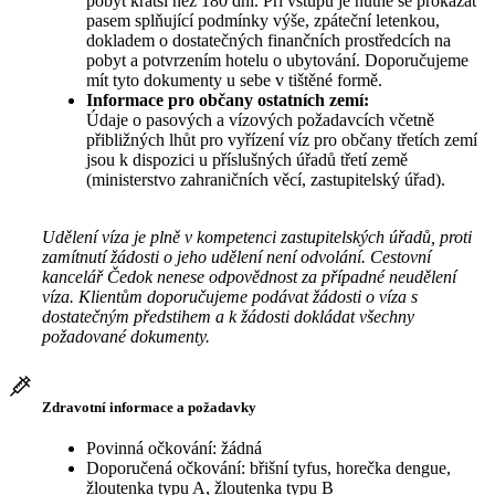
pobyt kratší než 180 dní. Při vstupu je nutné se prokázat
pasem splňující podmínky výše, zpáteční letenkou,
dokladem o dostatečných finančních prostředcích na
pobyt a potvrzením hotelu o ubytování. Doporučujeme
mít tyto dokumenty u sebe v tištěné formě.
Informace pro občany ostatních zemí:
Údaje o pasových a vízových požadavcích včetně
přibližných lhůt pro vyřízení víz pro občany třetích zemí
jsou k dispozici u příslušných úřadů třetí země
(ministerstvo zahraničních věcí, zastupitelský úřad).
Udělení víza je plně v kompetenci zastupitelských úřadů, proti
zamítnutí žádosti o jeho udělení není odvolání. Cestovní
kancelář Čedok nenese odpovědnost za případné neudělení
víza. Klientům doporučujeme podávat žádosti o víza s
dostatečným předstihem a k žádosti dokládat všechny
požadované dokumenty.
Zdravotní informace a požadavky
Povinná očkování: žádná
Doporučená očkování: břišní tyfus, horečka dengue,
žloutenka typu A, žloutenka typu B