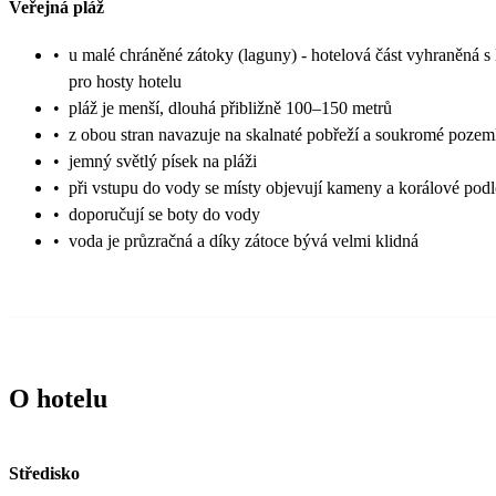
Veřejná pláž
•
u malé chráněné zátoky (laguny) - hotelová část vyhraněná s 
pro hosty hotelu
•
pláž je menší, dlouhá přibližně 100–150 metrů
•
z obou stran navazuje na skalnaté pobřeží a soukromé poze
•
jemný světlý písek na pláži
•
při vstupu do vody se místy objevují kameny a korálové podl
•
doporučují se boty do vody
•
voda je průzračná a díky zátoce bývá velmi klidná
O hotelu
Středisko