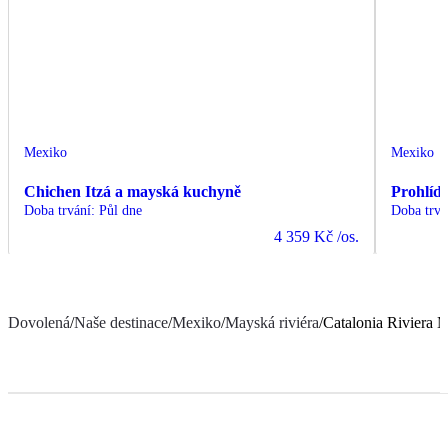
Mexiko
Mexiko
Chichen Itzá a mayská kuchyně
Prohlíd
Doba trvání
:
Půl dne
Doba trvá
4 359 Kč
/os.
Dovolená
/
Naše destinace
/
Mexiko
/
Mayská riviéra
/
Catalonia Riviera 