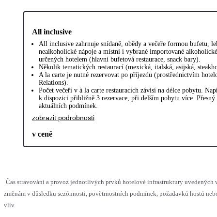
All inclusive
All inclusive zahrnuje snídaně, obědy a večeře formou bufetu, l
nealkoholické nápoje a místní i vybrané importované alkoholické
určených hotelem (hlavní bufetová restaurace, snack bary).
Několik tematických restaurací (mexická, italská, asijská, steakho
A la carte je nutné rezervovat po příjezdu (prostřednictvím hote
Relations).
Počet večeří v à la carte restauracích závisí na délce pobytu. Na
k dispozici přibližně 3 rezervace, při delším pobytu více. Přesný
aktuálních podmínek.
zobrazit podrobnosti
v ceně
Čas stravování a provoz jednotlivých prvků hotelové infrastruktury uvedenýc
změnám v důsledku sezónnosti, povětrnostních podmínek, požadavků hostů nebo 
vliv.