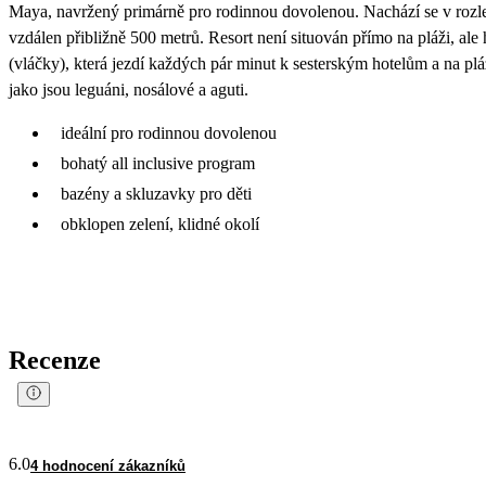
Maya, navržený primárně pro rodinnou dovolenou. Nachází se v rozl
vzdálen přibližně 500 metrů. Resort není situován přímo na pláži, al
(vláčky), která jezdí každých pár minut k sesterským hotelům a na pláž
jako jsou leguáni, nosálové a aguti.
ideální pro rodinnou dovolenou
bohatý all inclusive program
bazény a skluzavky pro děti
obklopen zelení, klidné okolí
Recenze
6.0
4 hodnocení zákazníků