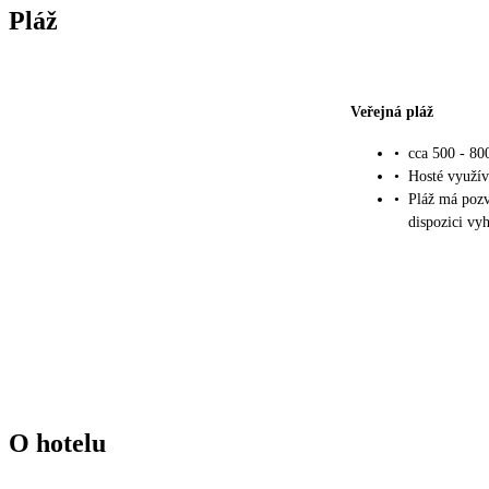
Pláž
Veřejná pláž
•
cca 500 - 80
•
Hosté využív
•
Pláž má pozv
dispozici vy
O hotelu