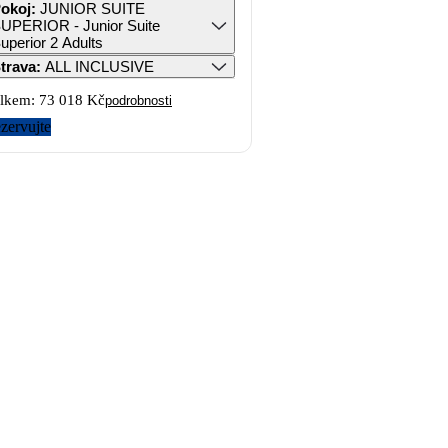
okoj
:
JUNIOR SUITE
UPERIOR - Junior Suite
uperior 2 Adults
trava
:
ALL INCLUSIVE
lkem:
73 018 Kč
podrobnosti
zervujte