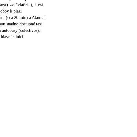
ava (tzv. "vláček"), která
lobby k pláži
um (cca 20 min) a Akumal
sou snadno dostupné taxi
 autobusy (colectivos),
 hlavní silnici