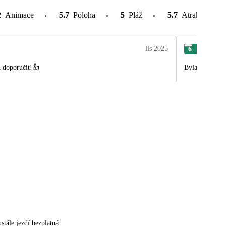
2
Animace
5.7
Poloha
5
Pláž
5.7
Atrakce v oko
lis 2025
6
Kat
 doporučit!👍
Byla to super 
stále jezdí bezplatná