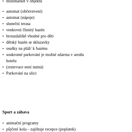
•
minimarket v objektu
•
automat (občerstvení)
•
automat (nápoje)
•
sluneční terasa
•
venkovní členitý bazén
•
brouzdaliště vhodné pro děti
•
dětský bazén se skluzavky
•
osušky na pláž/ k bazénu
•
soukromé parkování je možné zdarma v areálu
hotelu
•
(rezervace není nutná)
•
Parkování na ulici
Sport a zábava
•
animační programy
•
půjčení kola - zajištuje recepce (poplatek)