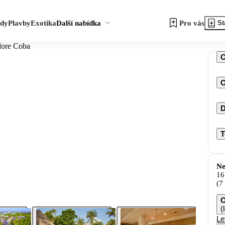
zdy
Plavby
Exotika
Další nabídka
Pro vás
St
lore Coba
O
D
T
Ne
16
(7
O
(
Le