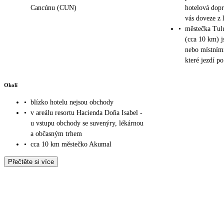
Cancúnu (CUN)
hotelová dopr
vás doveze z 
•
městečka Tul
(cca 10 km) j
nebo místními
které jezdí po
Okolí
•
blízko hotelu nejsou obchody
•
v areálu resortu Hacienda Doña Isabel -
u vstupu obchody se suvenýry, lékárnou
a občasným trhem
•
cca 10 km městečko Akumal
Přečtěte si více