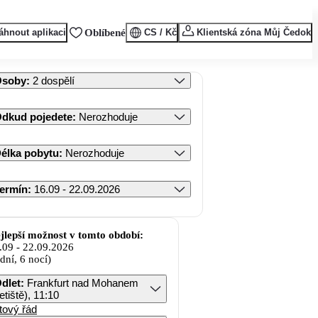
áhnout aplikaci
Oblíbené
CS / Kč
Klientská zóna Můj Čedok
Osoby
:
2 dospělí
dkud pojedete
:
Nerozhoduje
élka pobytu
:
Nerozhoduje
ermín
:
16.09 - 22.09.2026
jlepší možnost v tomto období:
.09
-
22.09.2026
 dní, 6 nocí)
dlet
:
Frankfurt nad Mohanem
letiště), 11:10
tový řád