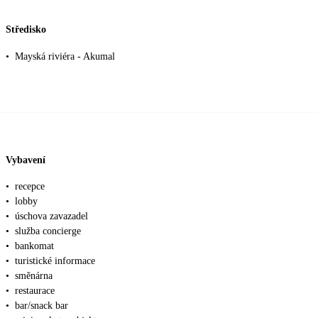
Středisko
•
Mayská riviéra - Akumal
Vybavení
•
recepce
•
lobby
•
úschova zavazadel
•
služba concierge
•
bankomat
•
turistické informace
•
směnárna
•
restaurace
•
bar/snack bar