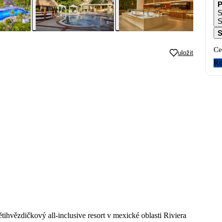
P
S
S
S
Ce
uložit
Re
ihvězdičkový all-inclusive resort v mexické oblasti Riviera