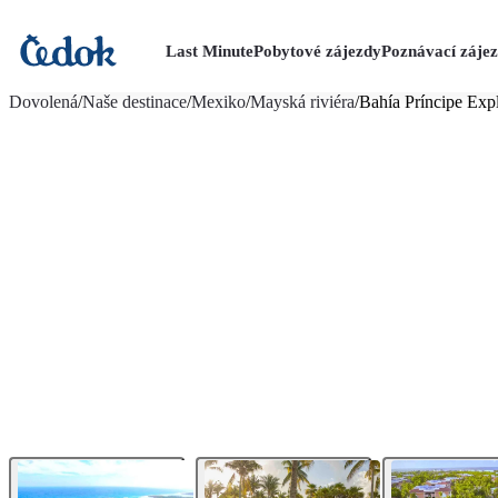
Last Minute
Pobytové zájezdy
Poznávací záje
více fotografií (14)
Dovolená
/
Naše destinace
/
Mexiko
/
Mayská riviéra
/
Bahía Príncipe Exp