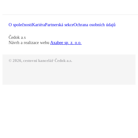
O společnosti
Kariéra
Partnerská sekce
Ochrana osobních údajů
Čedok a.s
Návrh a realizace webu
Axabee sp. z. o.o.
© 2026, cestovní kancelář Čedok a.s.