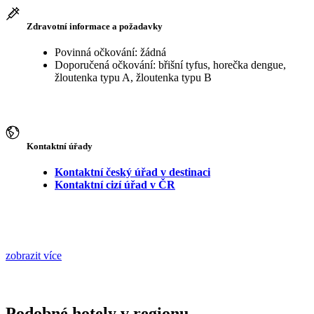
Zdravotní informace a požadavky
Povinná očkování: žádná
Doporučená očkování: břišní tyfus, horečka dengue,
žloutenka typu A, žloutenka typu B
Kontaktní úřady
Kontaktní český úřad v destinaci
Kontaktní cizí úřad v ČR
zobrazit více
Podobné hotely v regionu