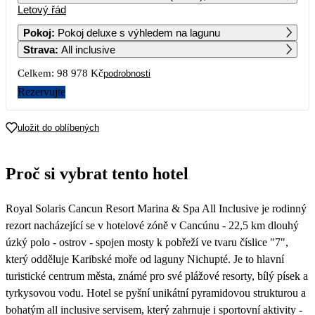
Letový řád
1
2
Pokoj
:
Pokoj deluxe s výhledem na lagunu
Strava
:
All inclusive
3
4
5
6
7
8
9
Celkem:
98 978 Kč
podrobnosti
10
11
12
13
14
15
16
Rezervujte
124 019
53 999
17
18
19
20
21
22
23
uložit do oblíbených
53 119
80 489
49 489
56 379
55 399
58 009
47 319
24
25
26
27
28
29
30
Proč si vybrat tento hotel
48 519
81 149
43 729
46 629
55 579
49 039
46 619
31
Royal Solaris Cancun Resort Marina & Spa All Inclusive je rodinný
46 629
rezort nacházející se v hotelové zóně v Cancúnu - 22,5 km dlouhý
úzký polo - ostrov - spojen mosty k pobřeží ve tvaru číslice "7",
který odděluje Karibské moře od laguny Nichupté. Je to hlavní
turistické centrum města, známé pro své plážové resorty, bílý písek a
tyrkysovou vodu. Hotel se pyšní unikátní pyramidovou strukturou a
bohatým all inclusive servisem, který zahrnuje i sportovní aktivity -