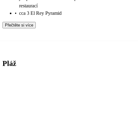
restaurací
•
cca 3 El Rey Pyramid
Přečtěte si více
Pláž