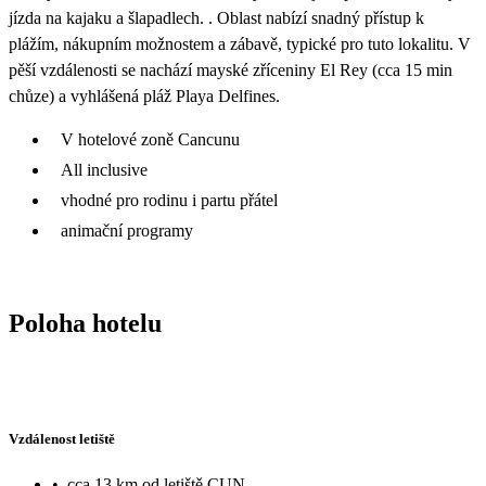
jízda na kajaku a šlapadlech. . Oblast nabízí snadný přístup k
plážím, nákupním možnostem a zábavě, typické pro tuto lokalitu. V
pěší vzdálenosti se nachází mayské zříceniny El Rey (cca 15 min
chůze) a vyhlášená pláž Playa Delfines.
V hotelové zoně Cancunu
All inclusive
vhodné pro rodinu i partu přátel
animační programy
Poloha hotelu
Vzdálenost letiště
•
cca 13 km od letiště CUN