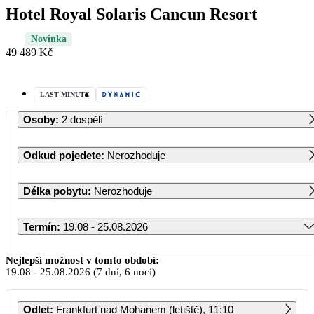
Hotel Royal Solaris Cancun Resort
Novinka
49 489 Kč
LAST MINUTE
Osoby
:
2 dospělí
Odkud pojedete
:
Nerozhoduje
Délka pobytu
:
Nerozhoduje
Termín
:
19.08 - 25.08.2026
Srpen 2026
Nejlepší možnost v tomto období:
19.08
-
25.08.2026
(7 dní, 6 nocí)
PO
ÚT
ST
ČT
PÁ
SO
NE
Odlet
:
Frankfurt nad Mohanem (letiště), 11:10