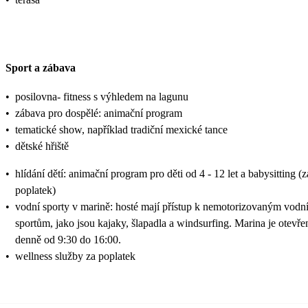
Sport a zábava
•
posilovna- fitness s výhledem na lagunu
•
zábava pro dospělé: animační program
•
tematické show, například tradiční mexické tance
•
dětské hřiště
•
hlídání dětí: animační program pro děti od 4 - 12 let a babysitting (z
poplatek)
•
vodní sporty v marině: hosté mají přístup k nemotorizovaným vodn
sportům, jako jsou kajaky, šlapadla a windsurfing. Marina je otevře
denně od 9:30 do 16:00.
•
wellness služby za poplatek