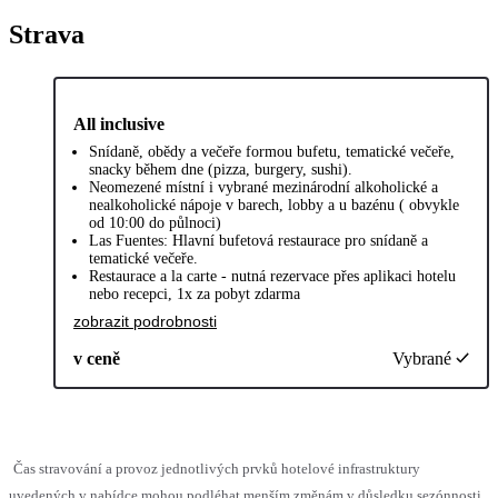
Strava
All inclusive
Snídaně, obědy a večeře formou bufetu, tematické večeře,
snacky během dne (pizza, burgery, sushi).
Neomezené místní i vybrané mezinárodní alkoholické a
nealkoholické nápoje v barech, lobby a u bazénu ( obvykle
od 10:00 do půlnoci)
Las Fuentes: Hlavní bufetová restaurace pro snídaně a
tematické večeře.
Restaurace a la carte - nutná rezervace přes aplikaci hotelu
nebo recepci, 1x za pobyt zdarma
zobrazit podrobnosti
v ceně
Vybrané
Čas stravování a provoz jednotlivých prvků hotelové infrastruktury
uvedených v nabídce mohou podléhat menším změnám v důsledku sezónnosti,