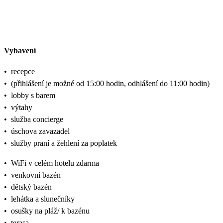
Vybavení
•
recepce
•
(přihlášení je možné od 15:00 hodin, odhlášení do 11:00 hodin)
•
lobby s barem
•
výtahy
•
služba concierge
•
úschova zavazadel
•
služby praní a žehlení za poplatek
•
WiFi v celém hotelu zdarma
•
venkovní bazén
•
dětský bazén
•
lehátka a slunečníky
•
osušky na pláž/ k bazénu
•
terasa