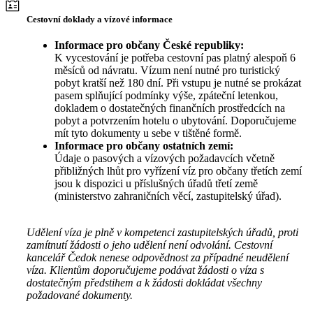
Cestovní doklady a vízové informace
Informace pro občany České republiky:
K vycestování je potřeba cestovní pas platný alespoň 6
měsíců od návratu. Vízum není nutné pro turistický
pobyt kratší než 180 dní. Při vstupu je nutné se prokázat
pasem splňující podmínky výše, zpáteční letenkou,
dokladem o dostatečných finančních prostředcích na
pobyt a potvrzením hotelu o ubytování. Doporučujeme
mít tyto dokumenty u sebe v tištěné formě.
Informace pro občany ostatních zemí:
Údaje o pasových a vízových požadavcích včetně
přibližných lhůt pro vyřízení víz pro občany třetích zemí
jsou k dispozici u příslušných úřadů třetí země
(ministerstvo zahraničních věcí, zastupitelský úřad).
Udělení víza je plně v kompetenci zastupitelských úřadů, proti
zamítnutí žádosti o jeho udělení není odvolání. Cestovní
kancelář Čedok nenese odpovědnost za případné neudělení
víza. Klientům doporučujeme podávat žádosti o víza s
dostatečným předstihem a k žádosti dokládat všechny
požadované dokumenty.