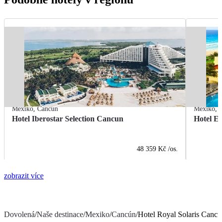
Mexiko
,
Cancún
Mexiko
,
Hotel Iberostar Selection Cancun
Hotel E
48 359 Kč
/os.
zobrazit více
Dovolená
/
Naše destinace
/
Mexiko
/
Cancún
/
Hotel Royal Solaris Cancu