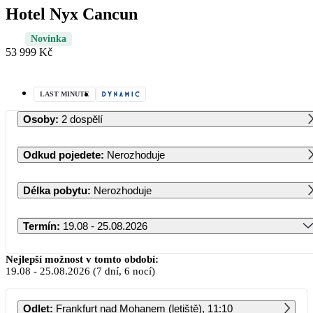
Hotel Nyx Cancun
Novinka
53 999 Kč
LAST MINUTE
Osoby
:
2 dospělí
Odkud pojedete
:
Nerozhoduje
Délka pobytu
:
Nerozhoduje
Termín
:
19.08 - 25.08.2026
Srpen 2026
Nejlepší možnost v tomto období:
19.08
-
25.08.2026
(7 dní, 6 nocí)
PO
ÚT
ST
ČT
PÁ
SO
NE
Odlet
:
Frankfurt nad Mohanem (letiště), 11:10