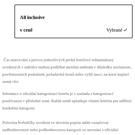
All inclusive
v ceně
Vybrané
Čas stravování a provoz jednotlivých prvků hotelové infrastruktury
uvedených v nabídce mohou podléhat menším změnám v důsledku sezónnosti,
povětrnostních podmínek, požadavků hostů nebo vyšší moci, na které majitel
nemá vliv.
Informace o oficiální kategorizaci hotelu je v souladu s kategorizací
používanou v příslušné zemi. Každá země uplatňuje vlastní kritéria pro udělení
konkrétní kategorie.
Polovina hvězdičky uvedená ve slovním popisu může označovat
nadhodnocenou nebo podhodnocenou kategorii ve srovnání s oficiální