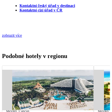
Kontaktní český úřad v destinaci
Kontaktní cizí úřad v ČR
zobrazit více
Podobné hotely v regionu
Mexiko
,
Cancún
Mexiko
,