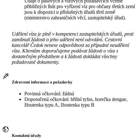
Údaje o pasových a vízových požadavcích včetně
přibližných lhůt pro vyřízení víz pro občany třetích zemí
jsou k dispozici u příslušných úřadů třetí země
(ministerstvo zahraničních věcí, zastupitelský úřad).
Udělení víza je plně v kompetenci zastupitelských úřadů, proti
zamítnutí žádosti o jeho udělení není odvolání. Cestovní
kancelář Čedok nenese odpovědnost za případné neudělení
víza. Klientům doporučujeme podávat žádosti o víza s
dostatečným předstihem a k žádosti dokládat všechny
požadované dokumenty.
Zdravotní informace a požadavky
Povinná očkování: žádná
Doporučená očkování: břišní tyfus, horečka dengue,
žloutenka typu A, žloutenka typu B
Kontaktní úřady