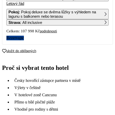
Letový řád
1
2
Pokoj
:
Pokoj deluxe se dvěma lůžky s výhledem na
lagunu s balkonem nebo terasou
3
4
5
6
7
8
9
Strava
:
All inclusive
Celkem:
107 998 Kč
podrobnosti
10
11
12
13
14
15
16
60 529
57 729
Rezervujte
17
18
19
20
21
22
23
54 769
78 719
53 999
51 579
51 739
48 429
42 529
uložit do oblíbených
24
25
26
27
28
29
30
43 179
57 319
39 659
41 629
48 429
44 039
41 609
Proč si vybrat tento hotel
31
41 629
Česky hovořící zástupce partnera v místě
Výlety v češtině
V hotelové zoně Cancunu
Přímo u bílé písčité pláže
Vhodné pro rodiny s dětmi