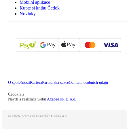
Mobilní aplikace
Kupte si knihu Čedok
Novinky
O společnosti
Kariéra
Partnerská sekce
Ochrana osobních údajů
Čedok a.s
Návrh a realizace webu
Axabee sp. z. o.o.
© 2026, cestovní kancelář Čedok a.s.