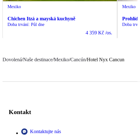
Mexiko
Mexiko
Chichen Itzá a mayská kuchyně
Prohlíd
Doba trvání
:
Půl dne
Doba trvá
4 359 Kč
/os.
Dovolená
/
Naše destinace
/
Mexiko
/
Cancún
/
Hotel Nyx Cancun
Kontakt
Kontaktujte nás