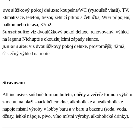
Dvoulůžkový pokoj deluxe:
koupelna/WC (vysoušeč vlasů), TV,
klimatizace, telefon, trezor, žehlicí prkno a žehlička, WiFi připojení,
balkon nebo terasa, 37m2.
Sunset suite:
viz dvoulůžkový pokoj deluxe, renovovaný, výhled
na lagunu Nichupté s okouzlujícími západy slunce.
Junior suite:
viz dvoulůžkový pokoj deluxe, prostornější; 42m2,
částečný výhled na moře
Stravování
All inclusive: snídaně formou bufetu, obědy a večeře formou výběru
z menu, na pláži snack během dne, alkoholické a nealkoholické
nápoje místní výroby v lobby baru a v baru u bazénu (soda, voda,
džusy, lehké nápoje, pivo, víno místní výroby, alkoholické drinky).