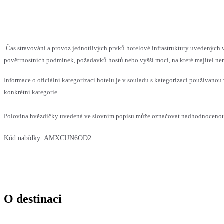
Čas stravování a provoz jednotlivých prvků hotelové infrastruktury uvedenýc
povětrnostních podmínek, požadavků hostů nebo vyšší moci, na které majitel nem
Informace o oficiální kategorizaci hotelu je v souladu s kategorizací používanou 
konkrétní kategorie.
Polovina hvězdičky uvedená ve slovním popisu může označovat nadhodnocenou n
Kód nabídky:
AMXCUN6OD2
O destinaci