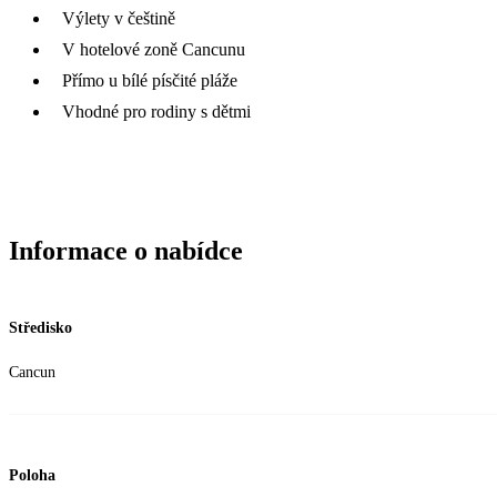
Výlety v češtině
V hotelové zoně Cancunu
Přímo u bílé písčité pláže
Vhodné pro rodiny s dětmi
Informace o nabídce
Středisko
Cancun
Poloha