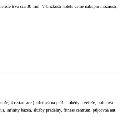
letiště trvá cca 30 min. V blízkosti hotelu četné nákupní možnosti,
oře, 4 restaurace (bufetová na pláži - obědy a večeře, bufetová
nu), infinity bazén, služby prádelny, fitness centrum, půjčovna aut,