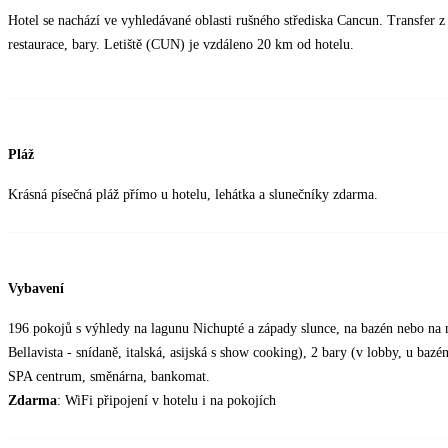
Hotel se nachází ve vyhledávané oblasti rušného střediska Cancun. Transfer z 
restaurace, bary. Letiště (CUN) je vzdáleno 20 km od hotelu.
Pláž
Krásná písečná pláž přímo u hotelu, lehátka a slunečníky zdarma.
Vybavení
196 pokojů s výhledy na lagunu Nichupté a západy slunce, na bazén nebo na m
Bellavista - snídaně, italská, asijská s show cooking), 2 bary (v lobby, u bazé
SPA centrum, směnárna, bankomat.
Zdarma
: WiFi připojení v hotelu i na pokojích