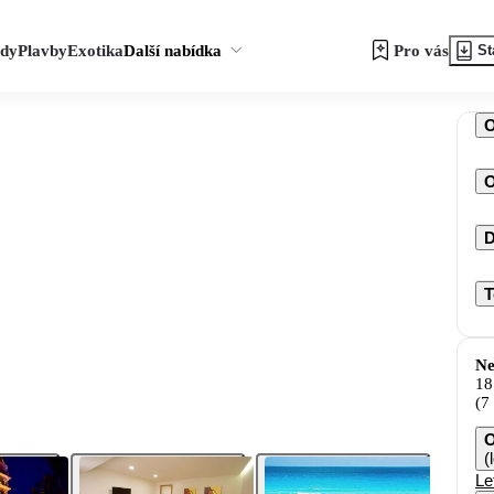
zdy
Plavby
Exotika
Další nabídka
Pro vás
St
O
D
T
Ne
18
(7
O
(
Le