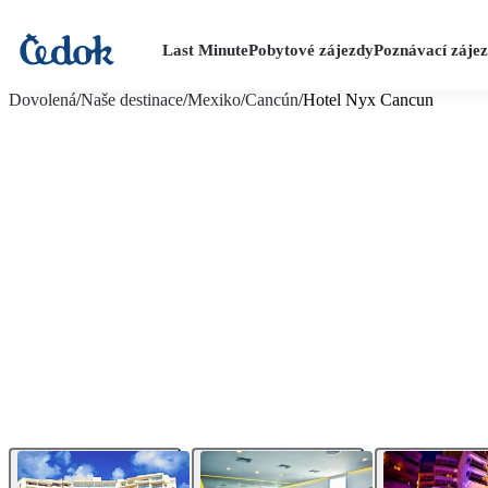
Last Minute
Pobytové zájezdy
Poznávací záje
více fotografií (15)
Dovolená
/
Naše destinace
/
Mexiko
/
Cancún
/
Hotel Nyx Cancun