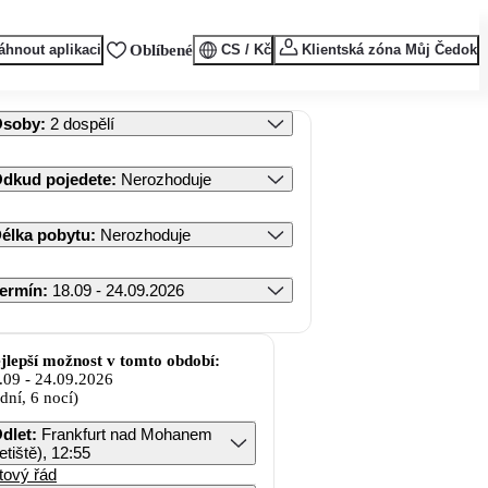
áhnout aplikaci
Oblíbené
CS / Kč
Klientská zóna Můj Čedok
Osoby
:
2 dospělí
dkud pojedete
:
Nerozhoduje
élka pobytu
:
Nerozhoduje
ermín
:
18.09 - 24.09.2026
jlepší možnost v tomto období:
.09
-
24.09.2026
 dní, 6 nocí)
dlet
:
Frankfurt nad Mohanem
letiště), 12:55
tový řád