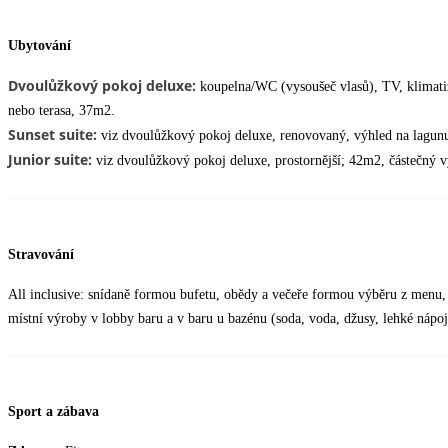
Ubytování
Dvoulůžkový pokoj deluxe:
koupelna/WC (vysoušeč vlasů), TV, klimatizac
nebo terasa, 37m2.
Sunset suite:
viz dvoulůžkový pokoj deluxe, renovovaný, výhled na lagunu
Junior suite:
viz dvoulůžkový pokoj deluxe, prostornější; 42m2, částečný 
Stravování
All inclusive: snídaně formou bufetu, obědy a večeře formou výběru z menu, 
místní výroby v lobby baru a v baru u bazénu (soda, voda, džusy, lehké nápoj
Sport a zábava