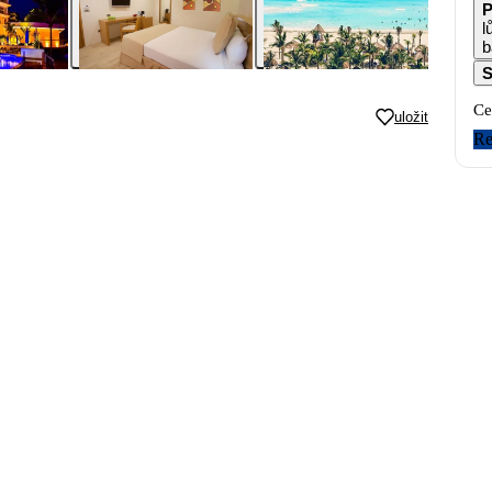
P
l
b
S
Ce
uložit
Re