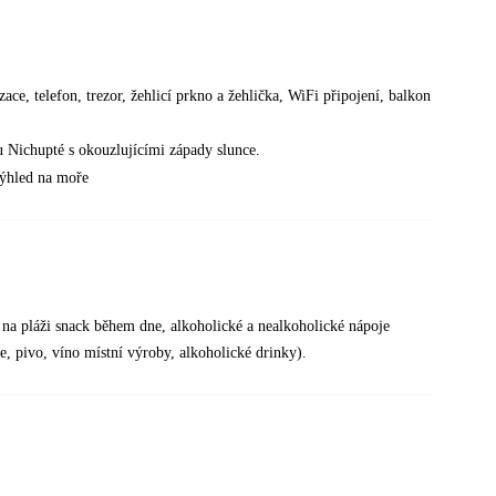
e, telefon, trezor, žehlicí prkno a žehlička, WiFi připojení, balkon
 Nichupté s okouzlujícími západy slunce.
výhled na moře
na pláži snack během dne, alkoholické a nealkoholické nápoje
e, pivo, víno místní výroby, alkoholické drinky).