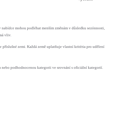
h v nabídce mohou podléhat menším změnám v důsledku sezónnosti,
á vliv.
v příslušné zemi. Každá země uplatňuje vlastní kritéria pro udělení
ebo podhodnocenou kategorii ve srovnání s oficiální kategorií.