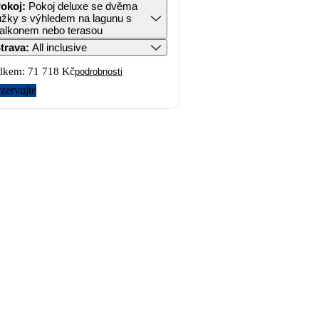
okoj
:
Pokoj deluxe se dvěma
ůžky s výhledem na lagunu s
alkonem nebo terasou
trava
:
All inclusive
lkem:
71 718 Kč
podrobnosti
zervujte