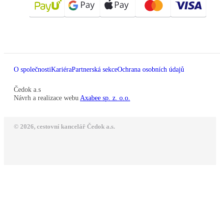
O společnosti
Kariéra
Partnerská sekce
Ochrana osobních údajů
Čedok a.s
Návrh a realizace webu
Axabee sp. z. o.o.
© 2026, cestovní kancelář Čedok a.s.