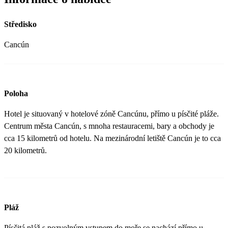
Středisko
Cancún
Poloha
Hotel je situovaný v hotelové zóně Cancúnu, přímo u písčité pláže.
Centrum města Cancún, s mnoha restauracemi, bary a obchody je
cca 15 kilometrů od hotelu. Na mezinárodní letiště Cancún je to cca
20 kilometrů.
Pláž
Písčitá pláž s pozvolným vstupem do moře se nachází přímo u