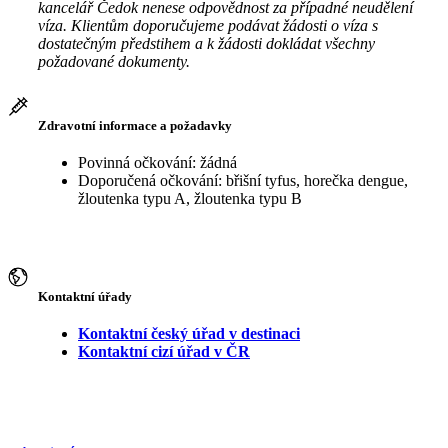
kancelář Čedok nenese odpovědnost za případné neudělení
víza. Klientům doporučujeme podávat žádosti o víza s
dostatečným předstihem a k žádosti dokládat všechny
požadované dokumenty.
Zdravotní informace a požadavky
Povinná očkování: žádná
Doporučená očkování: břišní tyfus, horečka dengue,
žloutenka typu A, žloutenka typu B
Kontaktní úřady
Kontaktní český úřad v destinaci
Kontaktní cizí úřad v ČR