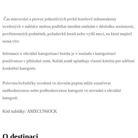
Čas stravování a provoz jednotlivých prvků hotelové infrastruktury
uvedených v nabídce mohou podléhat menším změnám v důsledku sezónnosti,
povětrnostních podmínek, požadavků hostů nebo vyšší moci, na které majitel
nemá vliv.
Informace o oficiální kategorizaci hotelu je v souladu s kategorizací
používanou v příslušné zemi. Každá země uplatňuje vlastní kritéria pro udělení
konkrétní kategorie.
Polovina hvězdičky uvedená ve slovním popisu může označovat
nadhodnocenou nebo podhodnocenou kategorii ve srovnání s oficiální
kategorií.
Kód nabídky:
AMXCUN6OCK
O destinaci