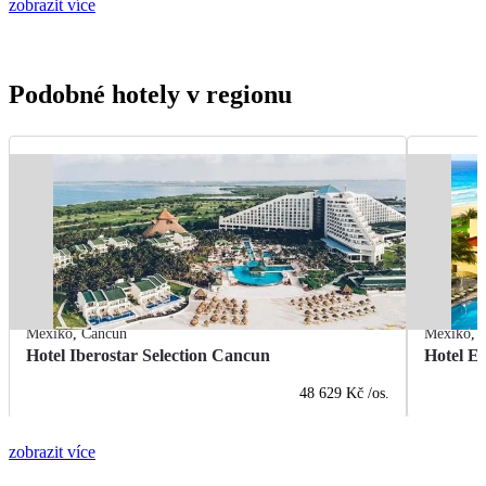
zobrazit více
Podobné hotely v regionu
Mexiko
,
Cancún
Mexiko
,
Hotel Iberostar Selection Cancun
Hotel E
48 629 Kč
/os.
zobrazit více