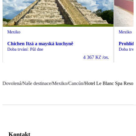
Mexiko
Mexiko
Chichen Itzá a mayská kuchyně
Prohlíd
Doba trvání
:
Půl dne
Doba trvá
4 367 Kč
/os.
Dovolená
/
Naše destinace
/
Mexiko
/
Cancún
/
Hotel Le Blanc Spa Resort
Kontakt