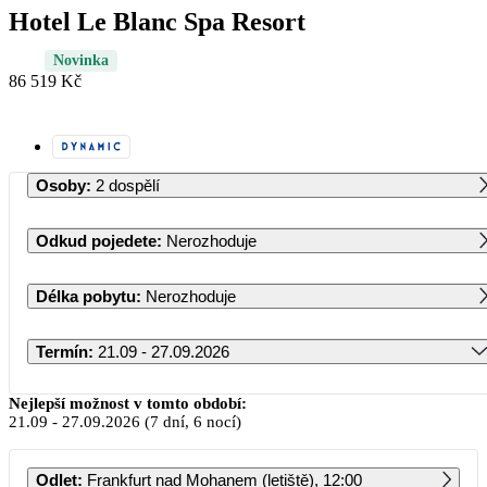
Hotel Le Blanc Spa Resort
Novinka
86 519 Kč
Osoby
:
2 dospělí
Odkud pojedete
:
Nerozhoduje
Délka pobytu
:
Nerozhoduje
Termín
:
21.09 - 27.09.2026
Září 2026
Nejlepší možnost v tomto období:
21.09
-
27.09.2026
(7 dní, 6 nocí)
PO
ÚT
ST
ČT
PÁ
SO
NE
Odlet
:
Frankfurt nad Mohanem (letiště), 12:00