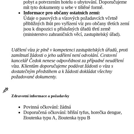
pobyt a potvrzením hotelu o ubytování. Doporučujeme
mít tyto dokumenty u sebe v tištěné formě.
Informace pro občany ostatních zemí:
Údaje o pasových a vízových požadavcích včetně
přibližných lhůt pro vyřízení víz pro občany třetích zemí
jsou k dispozici u příslušných úřadů třetí země
(ministerstvo zahraničních věcí, zastupitelský úřad).
Udělení víza je plně v kompetenci zastupitelských úřadů, proti
zamítnutí žádosti o jeho udělení není odvolání. Cestovní
kancelář Čedok nenese odpovědnost za případné neudělení
víza. Klientům doporučujeme podávat žádosti o víza s
dostatečným předstihem a k žádosti dokládat všechny
požadované dokumenty.
Zdravotní informace a požadavky
Povinná očkování: žádná
Doporučená očkování: břišní tyfus, horečka dengue,
žloutenka typu A, žloutenka typu B