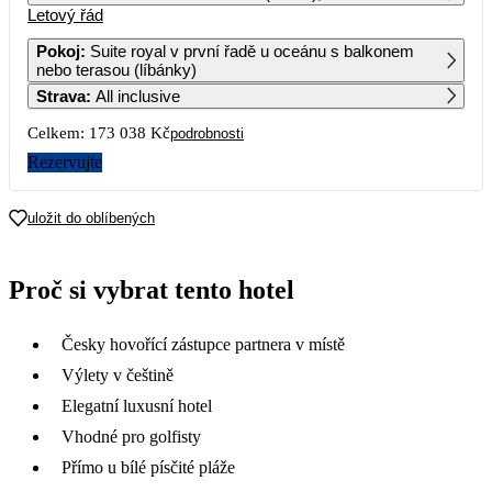
Letový řád
1
2
3
4
5
6
Pokoj
:
Suite royal v první řadě u oceánu s balkonem
nebo terasou (líbánky)
7
8
9
10
11
12
13
Strava
:
All inclusive
110 979
95 719
96 499
99 419
Celkem:
173 038 Kč
podrobnosti
14
15
16
17
18
19
20
112 809
Rezervujte
21
22
23
24
25
26
27
86 519
102 079
87 369
98 889
86 969
99 919
95 759
uložit do oblíbených
28
29
30
86 039
104 209
85 679
Proč si vybrat tento hotel
Česky hovořící zástupce partnera v místě
Výlety v češtině
Elegatní luxusní hotel
Vhodné pro golfisty
Přímo u bílé písčité pláže