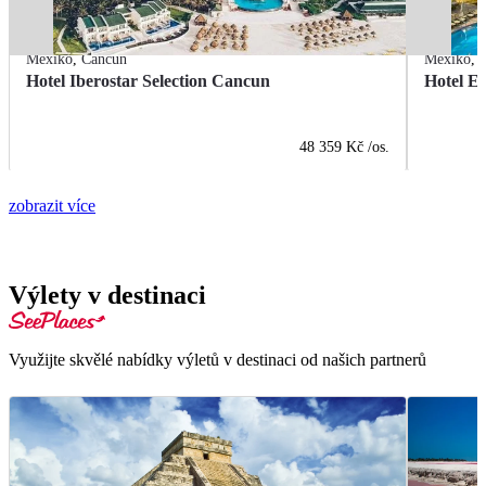
Mexiko
,
Cancún
Mexiko
,
Hotel Iberostar Selection Cancun
Hotel E
48 359 Kč
/os.
zobrazit více
Výlety v destinaci
Využijte skvělé nabídky výletů v destinaci od našich partnerů