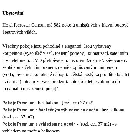
Ubytování
Hotel Iberostar Cancun má 582 pokojů umístěných v hlavní budově,
1patrových vilách.
Všechny pokoje jsou pohodlné a elegantní. Jsou vybaveny
koupelnou (vysoušeč vlasů, toaletní potřeby), klimatizací, satelitním
TV, telefonem, DVD přehrávačem, trezorem (zdarma), kávovarem,
žehličkou a žehlicím prknem, denně doplňovaným minibarem
(voda, pivo, nealkoholické nápoje). Dětská postýlka pro dítě do 2 let
- zdarma (nutná rezervace předem). Dítě do 2 let je zahrnuto do
maximální obsazenosti pokojů.
bez balkonu (rozl. cca 37 m2).
Pokoje Premium -
bez balkonu
Pokoje Premium s částečným výhledem na oceán -
(rozl. cca 37 m2).
- (rozl. cca 37 m2) - s
Pokoje Premium s výhledem na oceán
výhledem na moře a balkonem.