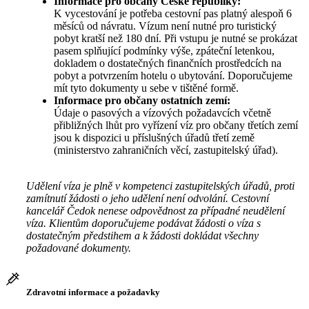
Informace pro občany České republiky:
K vycestování je potřeba cestovní pas platný alespoň 6
měsíců od návratu. Vízum není nutné pro turistický
pobyt kratší než 180 dní. Při vstupu je nutné se prokázat
pasem splňující podmínky výše, zpáteční letenkou,
dokladem o dostatečných finančních prostředcích na
pobyt a potvrzením hotelu o ubytování. Doporučujeme
mít tyto dokumenty u sebe v tištěné formě.
Informace pro občany ostatních zemí:
Údaje o pasových a vízových požadavcích včetně
přibližných lhůt pro vyřízení víz pro občany třetích zemí
jsou k dispozici u příslušných úřadů třetí země
(ministerstvo zahraničních věcí, zastupitelský úřad).
Udělení víza je plně v kompetenci zastupitelských úřadů, proti
zamítnutí žádosti o jeho udělení není odvolání. Cestovní
kancelář Čedok nenese odpovědnost za případné neudělení
víza. Klientům doporučujeme podávat žádosti o víza s
dostatečným předstihem a k žádosti dokládat všechny
požadované dokumenty.
Zdravotní informace a požadavky