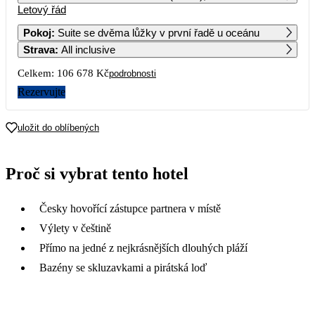
Letový řád
1
2
3
4
5
6
71 209
53 339
60 769
69 669
59 809
58 929
Pokoj
:
Suite se dvěma lůžky v první řadě u oceánu
Strava
:
All inclusive
7
8
9
10
11
12
13
57 809
69 529
51 129
Celkem:
106 678 Kč
podrobnosti
14
15
16
17
18
19
20
Rezervujte
21
22
23
24
25
26
27
uložit do oblíbených
28
29
30
Proč si vybrat tento hotel
Česky hovořící zástupce partnera v místě
Výlety v češtině
Přímo na jedné z nejkrásnějších dlouhých pláží
Bazény se skluzavkami a pirátská loď