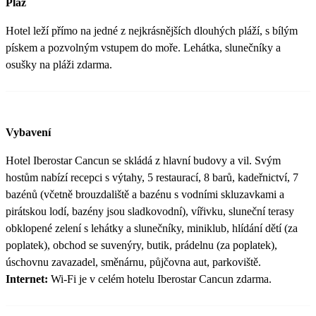
Pláž
Hotel leží přímo na jedné z nejkrásnějších dlouhých pláží, s bílým
pískem a pozvolným vstupem do moře. Lehátka, slunečníky a
osušky na pláži zdarma.
Vybavení
Hotel Iberostar Cancun se skládá z hlavní budovy a vil. Svým
hostům nabízí recepci s výtahy, 5 restaurací, 8 barů, kadeřnictví, 7
bazénů (včetně brouzdaliště a bazénu s vodními skluzavkami a
pirátskou lodí, bazény jsou sladkovodní), vířivku, sluneční terasy
obklopené zelení s lehátky a slunečníky, miniklub, hlídání dětí (za
poplatek), obchod se suvenýry, butik, prádelnu (za poplatek),
úschovnu zavazadel, směnárnu, půjčovna aut, parkoviště.
Internet:
Wi-Fi je v celém hotelu Iberostar Cancun zdarma.