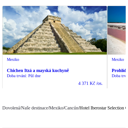
Mexiko
Mexiko
Chichen Itzá a mayská kuchyně
Prohlíd
Doba trvání
:
Půl dne
Doba trvá
4 371 Kč
/os.
Dovolená
/
Naše destinace
/
Mexiko
/
Cancún
/
Hotel Iberostar Selection 