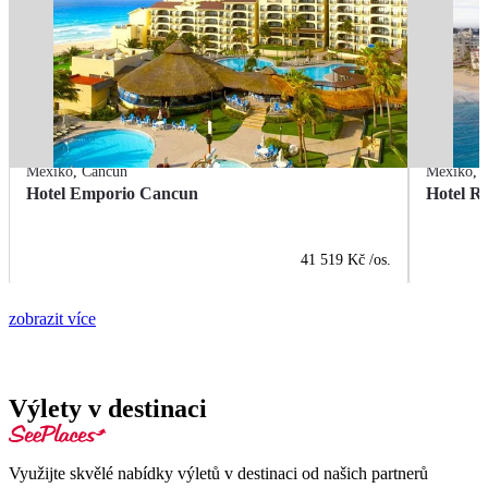
Mexiko
,
Cancún
Mexiko
,
Hotel Emporio Cancun
Hotel R
41 519 Kč
/os.
zobrazit více
Výlety v destinaci
Využijte skvělé nabídky výletů v destinaci od našich partnerů