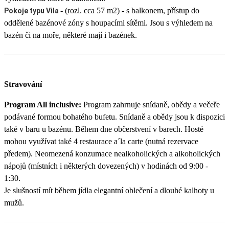
- (rozl. cca 57 m2) - s balkonem, přístup do
Pokoje typu Vila
oddělené bazénové zóny s houpacími sítěmi. Jsou s výhledem na
bazén či na moře, některé mají i bazének.
Stravování
Program All inclusive:
Program zahrnuje snídaně, obědy a večeře
podávané formou bohatého bufetu. Snídaně a obědy jsou k dispozici
také v baru u bazénu. Během dne občerstvení v barech. Hosté
mohou využívat také 4 restaurace a´la carte (nutná rezervace
předem). Neomezená konzumace nealkoholických a alkoholických
nápojů (místních i některých dovezených) v hodinách od 9:00 -
1:30.
Je slušností mít během jídla elegantní oblečení a dlouhé kalhoty u
mužů.