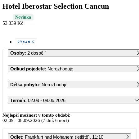
Hotel Iberostar Selection Cancun
Novinka
53 339 Kč
Osoby
:
2 dospělí
Odkud pojedete
:
Nerozhoduje
Délka pobytu
:
Nerozhoduje
Termín
:
02.09 - 08.09.2026
Září 2026
Nejlepší možnost v tomto období:
02.09
-
08.09.2026
(7 dní, 6 nocí)
PO
ÚT
ST
ČT
PÁ
SO
NE
Odlet
:
Frankfurt nad Mohanem (letiště), 11:10