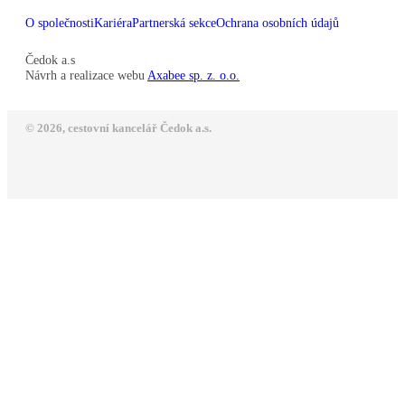
O společnosti
Kariéra
Partnerská sekce
Ochrana osobních údajů
Čedok a.s
Návrh a realizace webu
Axabee sp. z. o.o.
© 2026, cestovní kancelář Čedok a.s.