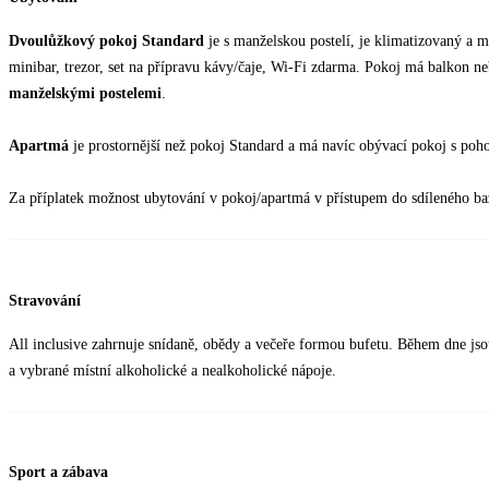
Dvoulůžkový pokoj Standard
je s manželskou postelí, je klimatizovaný a má
minibar, trezor, set na přípravu kávy/čaje, Wi-Fi zdarma. Pokoj má balkon n
manželskými postelemi
.
Apartmá
je prostornější než pokoj Standard a má navíc obývací pokoj s poh
Za příplatek možnost ubytování v pokoj/apartmá v přístupem do sdíleného b
Stravování
All inclusive zahrnuje snídaně, obědy a večeře formou bufetu. Během dne jsou
a vybrané místní alkoholické a nealkoholické nápoje.
Sport a zábava