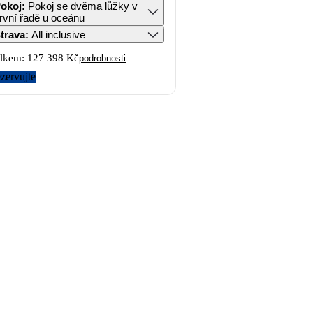
okoj
:
Pokoj se dvěma lůžky v
rvní řadě u oceánu
trava
:
All inclusive
lkem:
127 398 Kč
podrobnosti
zervujte