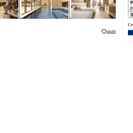
P
p
S
Ce
uložit
Re