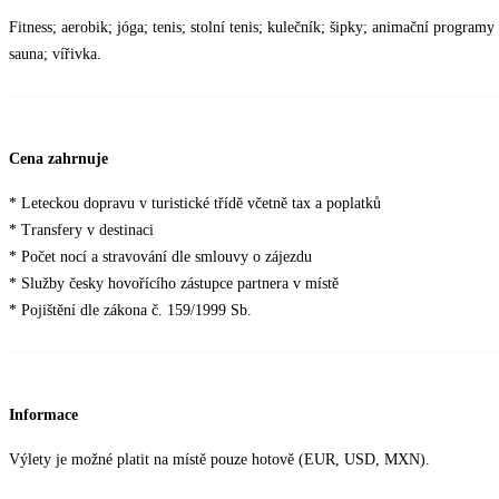
Fitness; aerobik; jóga; tenis; stolní tenis; kulečník; šipky; animační program
sauna; vířivka.
Cena zahrnuje
* Leteckou dopravu v turistické třídě včetně tax a poplatků
* Transfery v destinaci
* Počet nocí a stravování dle smlouvy o zájezdu
* Služby česky hovořícího zástupce partnera v místě
* Pojištění dle zákona č. 159/1999 Sb.
Informace
Výlety je možné platit na místě pouze hotově (EUR, USD, MXN).