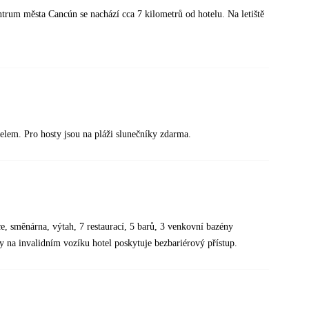
ntrum města Cancún se nachází cca 7 kilometrů od hotelu. Na letiště
elem. Pro hosty jsou na pláži slunečníky zdarma.
ce, směnárna, výtah, 7 restaurací, 5 barů, 3 venkovní bazény
y na invalidním vozíku hotel poskytuje bezbariérový přístup.