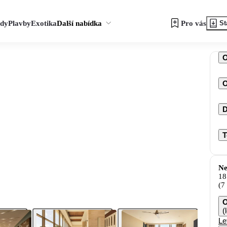
zdy
Plavby
Exotika
Další nabídka
Pro vás
St
O
D
T
Ne
18
(7
O
(
Le