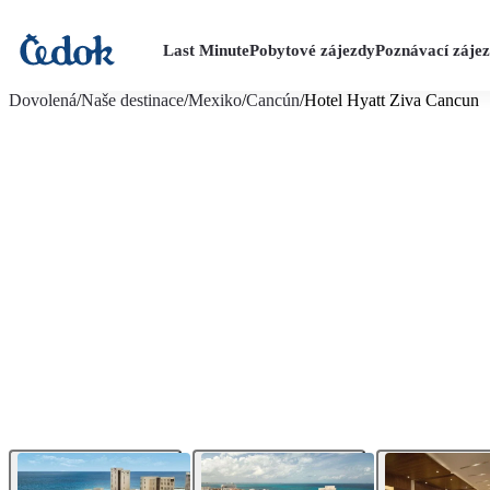
Last Minute
Pobytové zájezdy
Poznávací záje
více fotografií (23)
Dovolená
/
Naše destinace
/
Mexiko
/
Cancún
/
Hotel Hyatt Ziva Cancun