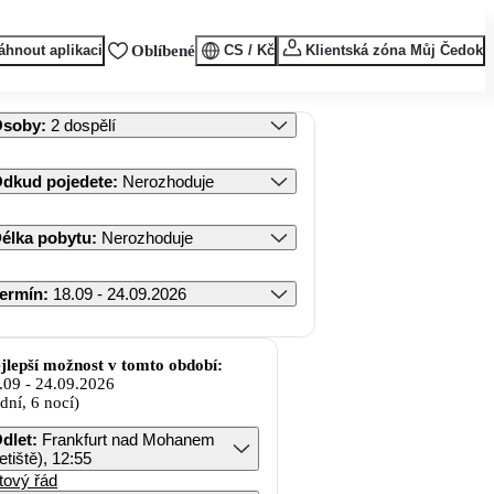
áhnout aplikaci
Oblíbené
CS / Kč
Klientská zóna Můj Čedok
Osoby
:
2 dospělí
dkud pojedete
:
Nerozhoduje
élka pobytu
:
Nerozhoduje
ermín
:
18.09 - 24.09.2026
jlepší možnost v tomto období:
.09
-
24.09.2026
 dní, 6 nocí)
dlet
:
Frankfurt nad Mohanem
letiště), 12:55
tový řád