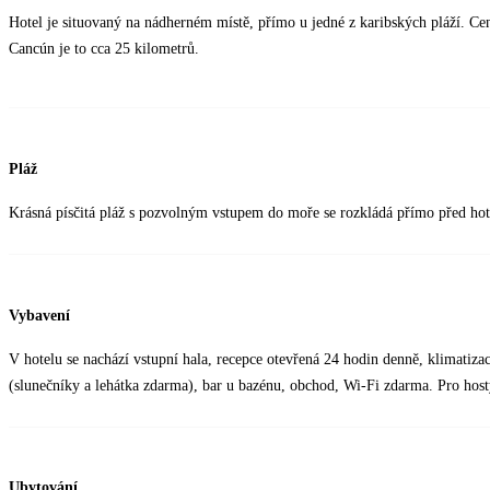
Hotel je situovaný na nádherném místě, přímo u jedné z karibských pláží. Ce
Cancún je to cca 25 kilometrů.
Pláž
Krásná písčitá pláž s pozvolným vstupem do moře se rozkládá přímo před hot
Vybavení
V hotelu se nachází vstupní hala, recepce otevřená 24 hodin denně, klimatiza
(slunečníky a lehátka zdarma), bar u bazénu, obchod, Wi-Fi zdarma. Pro host
Ubytování