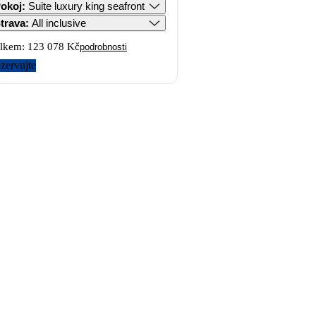
okoj
:
Suite luxury king seafront
trava
:
All inclusive
lkem:
123 078 Kč
podrobnosti
zervujte