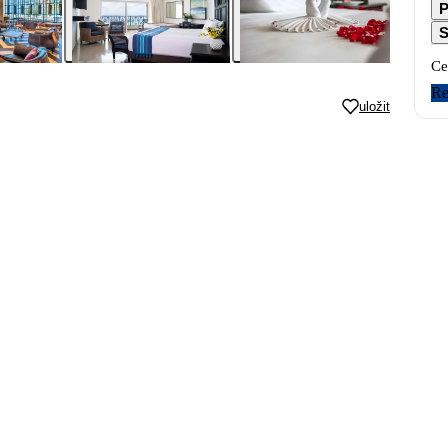
P
S
Ce
Re
uložit