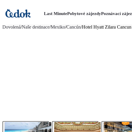
Last Minute
Pobytové zájezdy
Poznávací záje
více fotografií (19)
Dovolená
/
Naše destinace
/
Mexiko
/
Cancún
/
Hotel Hyatt Zilara Cancun