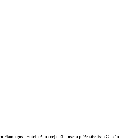
u Flamingos. Hotel leží na nejlepším úseku pláže střediska Cancún.