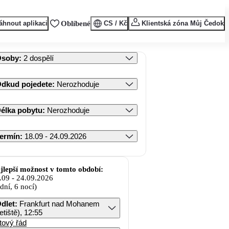
áhnout aplikaci
Oblíbené
CS / Kč
Klientská zóna Můj Čedok
Osoby
:
2 dospělí
dkud pojedete
:
Nerozhoduje
élka pobytu
:
Nerozhoduje
ermín
:
18.09 - 24.09.2026
jlepší možnost v tomto období:
.09
-
24.09.2026
 dní, 6 nocí)
dlet
:
Frankfurt nad Mohanem
letiště), 12:55
tový řád