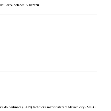
vodní lekce potápění v bazénu
cestě do destinace (CUN) technické mezipřistání v Mexico city (MEX).