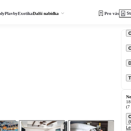
zdy
Plavby
Exotika
Další nabídka
Pro vás
St
O
D
T
Ne
18
(7
O
(
Le