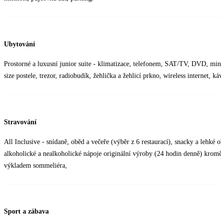
Ubytování
Prostorné a luxusní junior suite - klimatizace, telefonem, SAT/TV, DVD, min
size postele, trezor, radiobudík, žehlička a žehlicí prkno, wireless internet, ká
Stravování
All Inclusive - snídaně, oběd a večeře (výběr z 6 restaurací), snacky a lehké
alkoholické a nealkoholické nápoje originální výroby (24 hodin denně) kromě 
výkladem sommeliéra,
Sport a zábava