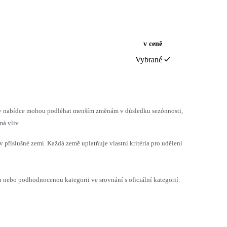
v ceně
Vybrané
h v nabídce mohou podléhat menším změnám v důsledku sezónnosti,
á vliv.
v příslušné zemi. Každá země uplatňuje vlastní kritéria pro udělení
ebo podhodnocenou kategorii ve srovnání s oficiální kategorií.