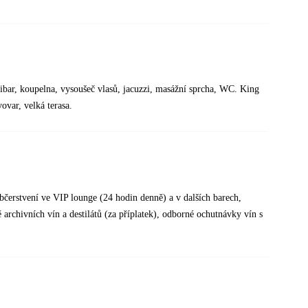
ibar, koupelna, vysoušeč vlasů, jacuzzi, masážní sprcha, WC. King
vovar, velká terasa.
 občerstvení ve VIP lounge (24 hodin denně) a v dalších barech,
archivních vín a destilátů (za příplatek), odborné ochutnávky vín s