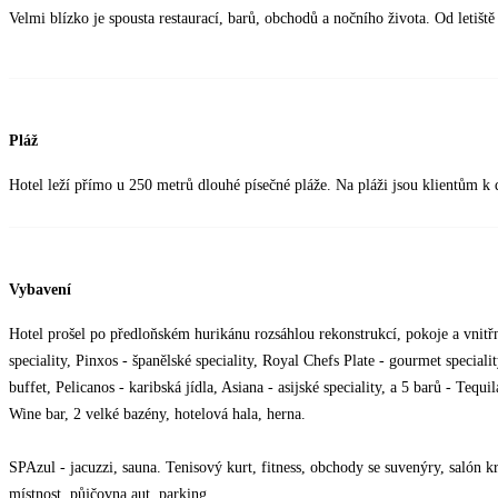
Velmi blízko je spousta restaurací, barů, obchodů a nočního života. Od letiš
Pláž
Hotel leží přímo u 250 metrů dlouhé písečné pláže. Na pláži jsou klientům k 
Vybavení
Hotel prošel po předloňském hurikánu rozsáhlou rekonstrukcí, pokoje a vnitř
speciality, Pinxos - španělské speciality, Royal Chefs Plate - gourmet specia
buffet, Pelicanos - karibská jídla, Asiana - asijské speciality, a 5 barů - Teq
Wine bar, 2 velké bazény, hotelová hala, herna.
SPAzul - jacuzzi, sauna. Tenisový kurt, fitness, obchody se suvenýry, salón 
místnost, půjčovna aut, parking.