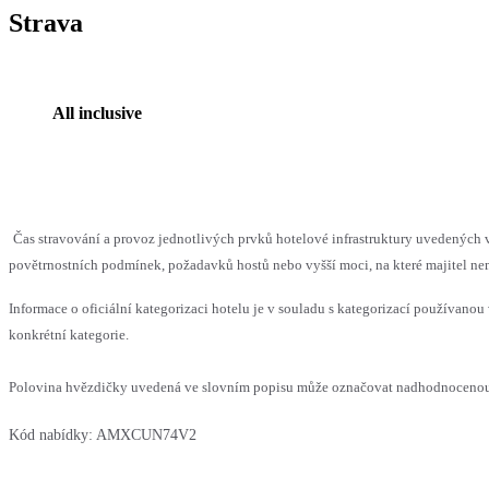
Strava
All inclusive
Čas stravování a provoz jednotlivých prvků hotelové infrastruktury uvedenýc
povětrnostních podmínek, požadavků hostů nebo vyšší moci, na které majitel nem
Informace o oficiální kategorizaci hotelu je v souladu s kategorizací používanou 
konkrétní kategorie.
Polovina hvězdičky uvedená ve slovním popisu může označovat nadhodnocenou n
Kód nabídky:
AMXCUN74V2