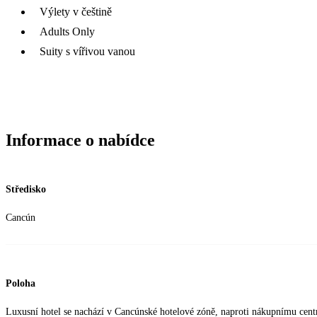
Výlety v češtině
Adults Only
Suity s vířivou vanou
Informace o nabídce
Středisko
Cancún
Poloha
Luxusní hotel se nachází v Cancúnské hotelové zóně, naproti nákupnímu centr