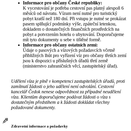
Informace pro občany České republiky:
K vycestování je potřeba cestovní pas platný alespoň 6
měsíců od návratu. Vízum není nutné pro turistický
pobyt kratší než 180 dní. Při vstupu je nutné se prokázat
pasem splňující podmínky výše, zpáteční letenkou,
dokladem o dostatečných finančních prostředcích na
pobyt a potvrzením hotelu o ubytování. Doporučujeme
mít tyto dokumenty u sebe v tištěné formě.
Informace pro občany ostatních zemí:
Údaje o pasových a vízových požadavcích včetně
přibližných lhůt pro vyřízení víz pro občany třetích zemí
jsou k dispozici u příslušných úřadů třetí země
(ministerstvo zahraničních věcí, zastupitelský úřad).
Udělení víza je plně v kompetenci zastupitelských úřadů, proti
zamítnutí žádosti o jeho udělení není odvolání. Cestovní
kancelář Čedok nenese odpovědnost za případné neudělení
víza. Klientům doporučujeme podávat žádosti o víza s
dostatečným předstihem a k žádosti dokládat všechny
požadované dokumenty.
Zdravotní informace a požadavky