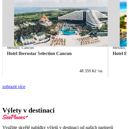
Mexiko
,
Cancún
Mexiko
,
Hotel Iberostar Selection Cancun
Hotel E
48 359 Kč
/os.
zobrazit více
Výlety v destinaci
Využijte skvělé nabídky výletů v destinaci od našich partnerů