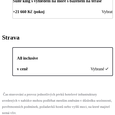
Suite king s výhledem na moře s bazénem na terase
+21 660 Kč /pokoj
Vybrat
Strava
All inclusive
v ceně
Vybrané
Čas stravování a provoz jednotlivých prvků hotelové infrastruktury
uvedených v nabídce mohou podléhat menším změnám v důsledku sezónnosti,
povětrnostních podmínek, požadavků hostů nebo vyšší moci, na které majitel
nemá vliv.