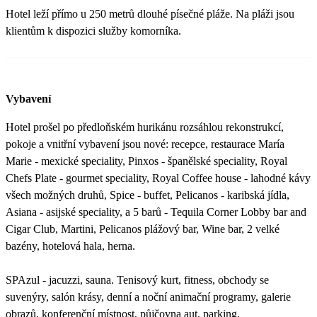
Hotel leží přímo u 250 metrů dlouhé písečné pláže. Na pláži jsou
klientům k dispozici služby komorníka.
Vybavení
Hotel prošel po předloňském hurikánu rozsáhlou rekonstrukcí,
pokoje a vnitřní vybavení jsou nové: recepce, restaurace María
Marie - mexické speciality, Pinxos - španělské speciality, Royal
Chefs Plate - gourmet speciality, Royal Coffee house - lahodné kávy
všech možných druhů, Spice - buffet, Pelicanos - karibská jídla,
Asiana - asijské speciality, a 5 barů - Tequila Corner Lobby bar and
Cigar Club, Martini, Pelicanos plážový bar, Wine bar, 2 velké
bazény, hotelová hala, herna.
SPAzul - jacuzzi, sauna. Tenisový kurt, fitness, obchody se
suvenýry, salón krásy, denní a noční animační programy, galerie
obrazů, konferenční místnost, půjčovna aut, parking.