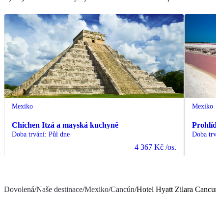
Mexiko
Mexiko
Chichen Itzá a mayská kuchyně
Prohlíd
Doba trvání
:
Půl dne
Doba trvá
4 367 Kč
/os.
Dovolená
/
Naše destinace
/
Mexiko
/
Cancún
/
Hotel Hyatt Zilara Cancun