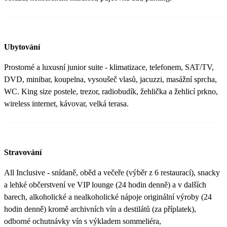
Ubytování
Prostorné a luxusní junior suite - klimatizace, telefonem, SAT/TV,
DVD, minibar, koupelna, vysoušeč vlasů, jacuzzi, masážní sprcha,
WC. King size postele, trezor, radiobudík, žehlička a žehlicí prkno,
wireless internet, kávovar, velká terasa.
Stravování
All Inclusive - snídaně, oběd a večeře (výběr z 6 restaurací), snacky
a lehké občerstvení ve VIP lounge (24 hodin denně) a v dalších
barech, alkoholické a nealkoholické nápoje originální výroby (24
hodin denně) kromě archivních vín a destilátů (za příplatek),
odborné ochutnávky vín s výkladem sommeliéra,