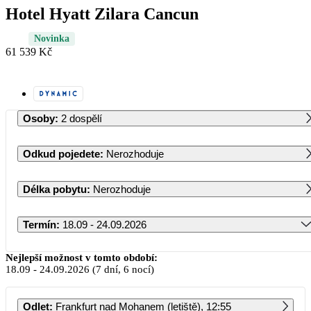
Hotel Hyatt Zilara Cancun
Novinka
61 539 Kč
Osoby
:
2 dospělí
Odkud pojedete
:
Nerozhoduje
Délka pobytu
:
Nerozhoduje
Termín
:
18.09 - 24.09.2026
Září 2026
Nejlepší možnost v tomto období:
18.09
-
24.09.2026
(7 dní, 6 nocí)
PO
ÚT
ST
ČT
PÁ
SO
NE
Odlet
:
Frankfurt nad Mohanem (letiště), 12:55