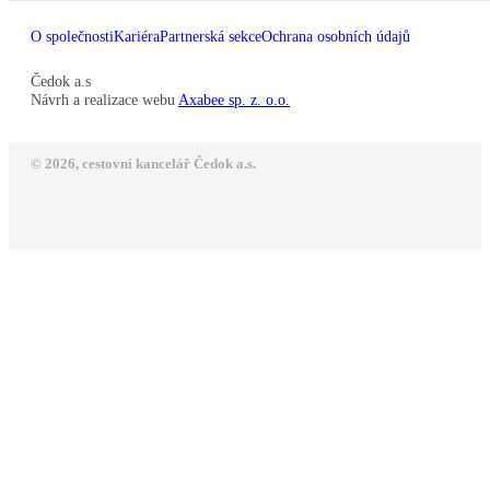
O společnosti
Kariéra
Partnerská sekce
Ochrana osobních údajů
Čedok a.s
Návrh a realizace webu
Axabee sp. z. o.o.
© 2026, cestovní kancelář Čedok a.s.