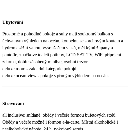
Ubytování
Prostorné a pohodlné pokoje a suity mají soukromý balkon s
úchvatným výhledem na oceán, koupelnu se sprchovým koutem a
hydromasážní vanou, vysoušečem vlasů, měkkými župany a
pantofle, značkové toaletí potřeby, LCD SAT TV, WiFi připojení
zdarma, dobře zásobený minibar, osobní trezor.
deluxe room - základní kategorie pokojů
deluxe ocean view - pokoje s přímým výhledem na oceán.
Stravování
all inclusive: snídaně, obědy i večeře formou bufetových stolů.
Obědy a večeře možné i formou a-la-carte. Místní alkoholické i
nealkoholické nápoje. 24 h. pokojový servis.