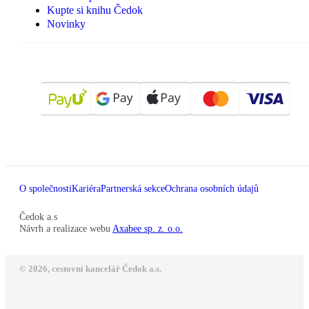
Kupte si knihu Čedok
Novinky
O společnosti
Kariéra
Partnerská sekce
Ochrana osobních údajů
Čedok a.s
Návrh a realizace webu
Axabee sp. z. o.o.
© 2026, cestovní kancelář Čedok a.s.