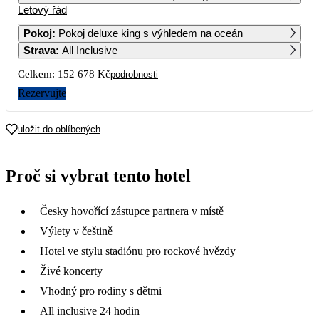
Letový řád
1
2
3
4
5
6
Pokoj
:
Pokoj deluxe king s výhledem na oceán
Strava
:
All Inclusive
7
8
9
10
11
12
13
Celkem:
152 678 Kč
podrobnosti
14
15
16
17
18
19
20
Rezervujte
76 339
95 009
93 179
21
22
23
24
25
26
27
uložit do oblíbených
91 129
109 169
105 959
102 599
112 939
120 769
130 209
28
29
30
31
Proč si vybrat tento hotel
121 809
131 359
108 099
101 969
Česky hovořící zástupce partnera v místě
Výlety v češtině
Hotel ve stylu stadiónu pro rockové hvězdy
Živé koncerty
Vhodný pro rodiny s dětmi
All inclusive 24 hodin