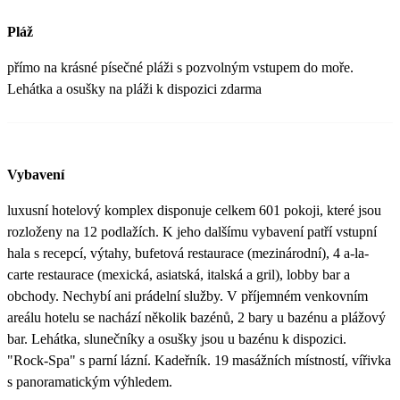
Pláž
přímo na krásné písečné pláži s pozvolným vstupem do moře.
Lehátka a osušky na pláži k dispozici zdarma
Vybavení
luxusní hotelový komplex disponuje celkem 601 pokoji, které jsou
rozloženy na 12 podlažích. K jeho dalšímu vybavení patří vstupní
hala s recepcí, výtahy, bufetová restaurace (mezinárodní), 4 a-la-
carte restaurace (mexická, asiatská, italská a gril), lobby bar a
obchody. Nechybí ani prádelní služby. V příjemném venkovním
areálu hotelu se nachází několik bazénů, 2 bary u bazénu a plážový
bar. Lehátka, slunečníky a osušky jsou u bazénu k dispozici.
"Rock-Spa" s parní lázní. Kadeřník. 19 masážních místností, vířivka
s panoramatickým výhledem.