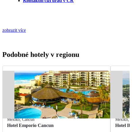
Kontaktní cizí úřad v ČR
zobrazit více
Podobné hotely v regionu
Mexiko
,
Cancún
Mexiko
,
Hotel Emporio Cancun
Hotel Ib