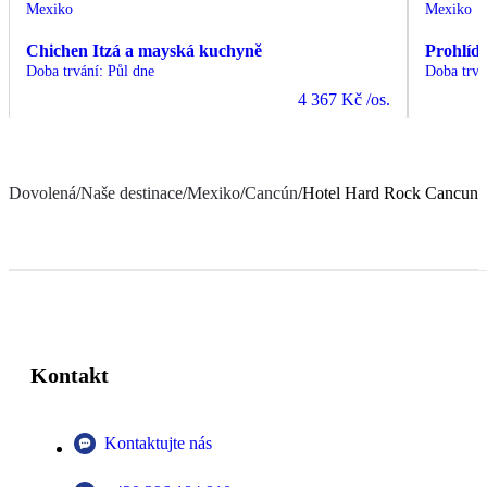
Mexiko
Mexiko
Chichen Itzá a mayská kuchyně
Prohlíd
Doba trvání
:
Půl dne
Doba trvá
4 367 Kč
/os.
Dovolená
/
Naše destinace
/
Mexiko
/
Cancún
/
Hotel Hard Rock Cancun
Kontakt
Kontaktujte nás