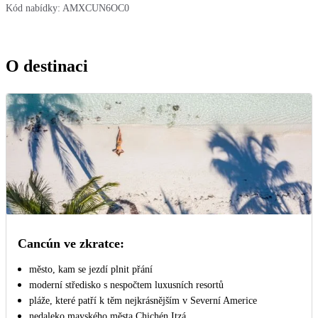
Kód nabídky:
AMXCUN6OC0
O destinaci
Cancún ve zkratce:
město, kam se jezdí plnit přání
moderní středisko s nespočtem luxusních resortů
pláže, které patří k těm nejkrásnějším v Severní Americe
nedaleko mayského města Chichén Itzá