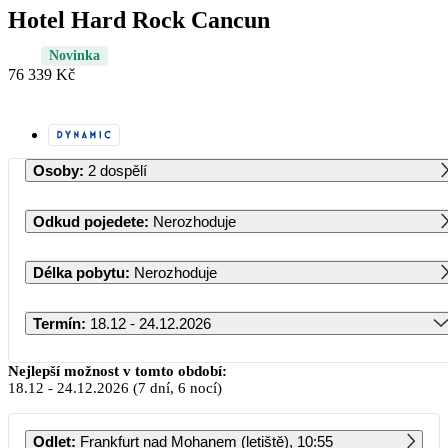
Hotel Hard Rock Cancun
Novinka
76 339 Kč
Osoby
:
2 dospělí
Odkud pojedete
:
Nerozhoduje
Délka pobytu
:
Nerozhoduje
Termín
:
18.12 - 24.12.2026
Prosinec 2026
Nejlepší možnost v tomto období:
18.12
-
24.12.2026
(7 dní, 6 nocí)
PO
ÚT
ST
ČT
PÁ
SO
NE
Odlet
:
Frankfurt nad Mohanem (letiště), 10:55