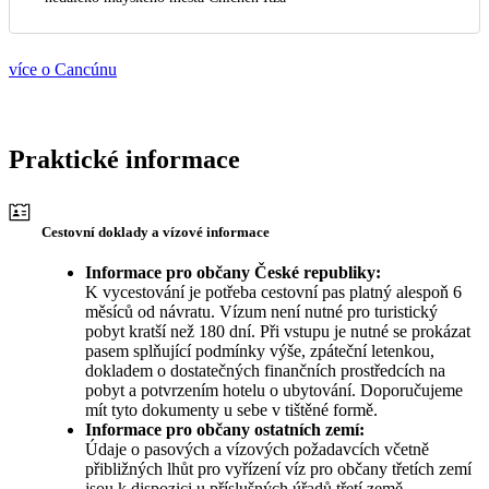
více o Cancúnu
Praktické informace
Cestovní doklady a vízové informace
Informace pro občany České republiky:
K vycestování je potřeba cestovní pas platný alespoň 6
měsíců od návratu. Vízum není nutné pro turistický
pobyt kratší než 180 dní. Při vstupu je nutné se prokázat
pasem splňující podmínky výše, zpáteční letenkou,
dokladem o dostatečných finančních prostředcích na
pobyt a potvrzením hotelu o ubytování. Doporučujeme
mít tyto dokumenty u sebe v tištěné formě.
Informace pro občany ostatních zemí:
Údaje o pasových a vízových požadavcích včetně
přibližných lhůt pro vyřízení víz pro občany třetích zemí
jsou k dispozici u příslušných úřadů třetí země