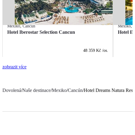
Mexiko
,
Cancún
Mexiko
,
Hotel Iberostar Selection Cancun
Hotel E
48 359 Kč
/os.
zobrazit více
Dovolená
/
Naše destinace
/
Mexiko
/
Cancún
/
Hotel Dreams Natura Reso