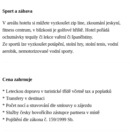
Sport a zábava
V areálu hotelu si můžete vyzkoušet zip line, zkoumání jeskyní,
fitness centrum, v blízkosti je golfové hřiště. Hotel pořádá
ochutnávky tequily či lekce vaření či španělstiny.
Ze sportů lze vyzkoušet potápění, stolní hry, stolní tenis, vodní
aerobik, nemotorizované vodní sporty.
Cena zahrnuje
* Leteckou dopravu v turistické třídě včetně tax a poplatků
* Transfery v destinaci
* Počet nocí a stravování dle smlouvy o zájezdu
* Služby česky hovořícího zástupce partnera v místě
* Pojištění dle zákona č. 159/1999 Sb.