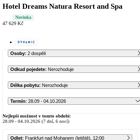
Hotel Dreams Natura Resort and Spa
Novinka
47 629 Kč
Osoby
:
2 dospělí
Odkud pojedete
:
Nerozhoduje
Délka pobytu
:
Nerozhoduje
Termín
:
28.09 - 04.10.2026
Září 2026
Nejlepší možnost v tomto období:
28.09
-
04.10.2026
(7 dní, 6 nocí)
PO
ÚT
ST
ČT
PÁ
SO
NE
Odlet
:
Frankfurt nad Mohanem (letiště), 12:00