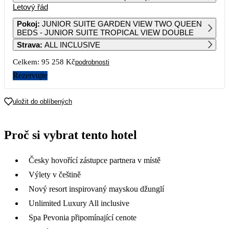
Letový řád
1
2
3
4
5
6
66 739
49 619
56 139
63 189
57 009
51 909
Pokoj
:
JUNIOR SUITE GARDEN VIEW TWO QUEEN
BEDS - JUNIOR SUITE TROPICAL VIEW DOUBLE
7
8
9
10
11
12
13
Strava
:
ALL INCLUSIVE
50 799
55 079
45 499
52 999
56 249
56 719
55 009
Celkem:
95 258 Kč
podrobnosti
14
15
16
17
18
19
20
53 819
57 939
47 989
53 439
48 289
57 099
52 759
Rezervujte
21
22
23
24
25
26
27
47 429
55 689
47 429
52 519
47 479
53 489
50 369
uložit do oblíbených
28
29
30
47 629
60 909
48 269
Proč si vybrat tento hotel
Česky hovořící zástupce partnera v místě
Výlety v češtině
Nový resort inspirovaný mayskou džunglí
Unlimited Luxury All inclusive
Spa Pevonia připomínající cenote