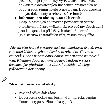
pasem splňující podmínky výše, zpáteční letenkou,
dokladem o dostatečných finančních prostředcích na
pobyt a potvrzením hotelu o ubytování. Doporučujeme
mít tyto dokumenty u sebe v tištěné formě.
Informace pro občany ostatních zemí:
Údaje o pasových a vízových požadavcích včetně
přibližných lhůt pro vyřízení víz pro občany třetích zemí
jsou k dispozici u příslušných úřadů třetí země
(ministerstvo zahraničních věcí, zastupitelský úřad).
Udělení víza je plně v kompetenci zastupitelských úřadů, proti
zamítnutí žádosti o jeho udělení není odvolání. Cestovní
kancelář Čedok nenese odpovědnost za případné neudělení
víza. Klientům doporučujeme podávat žádosti o víza s
dostatečným předstihem a k žádosti dokládat všechny
požadované dokumenty.
Zdravotní informace a požadavky
Povinná očkování: žádná
Doporučená očkování: břišní tyfus, horečka dengue,
žloutenka typu A, žloutenka typu B