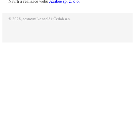
Návrh a realizace webu
Axabee sp. z. o.o.
© 2026, cestovní kancelář Čedok a.s.