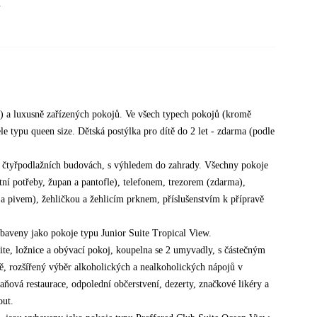
.
) a luxusně zařízených pokojů. Ve všech typech pokojů (kromě
e typu queen size. Dětská postýlka pro dítě do 2 let - zdarma (podle
 9 čtyřpodlažních budovách, s výhledem do zahrady. Všechny pokoje
ní potřeby, župan a pantofle), telefonem, trezorem (zdarma),
 pivem), žehličkou a žehlicím prknem, příslušenstvím k přípravě
baveny jako pokoje typu Junior Suite Tropical View.
te, ložnice a obývací pokoj, koupelna se 2 umyvadly, s částečným
, rozšířený výběr alkoholických a nealkoholických nápojů v
aňová restaurace, odpolední občerstvení, dezerty, značkové likéry a
out.