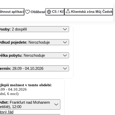
áhnout aplikaci
Oblíbené
CS / Kč
Klientská zóna Můj Čedok
Osoby
:
2 dospělí
dkud pojedete
:
Nerozhoduje
élka pobytu
:
Nerozhoduje
ermín
:
28.09 - 04.10.2026
jlepší možnost v tomto období:
.09
-
04.10.2026
 dní, 6 nocí)
dlet
:
Frankfurt nad Mohanem
letiště), 12:00
tový řád