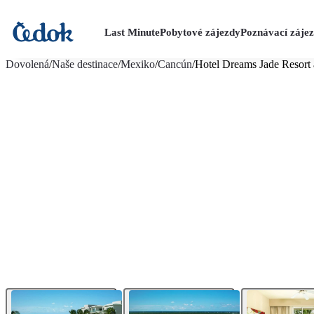
Last Minute
Pobytové zájezdy
Poznávací záje
více fotografií (22)
Dovolená
/
Naše destinace
/
Mexiko
/
Cancún
/
Hotel Dreams Jade Resort