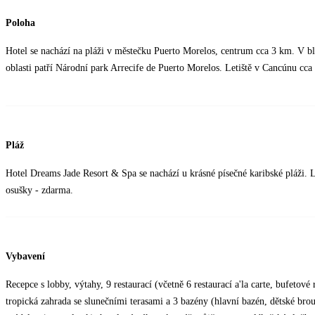
Poloha
Hotel se nachází na pláži v městečku Puerto Morelos, centrum cca 3 km. V bl
oblasti patří Národní park Arrecife de Puerto Morelos. Letiště v Cancúnu cca
Pláž
Hotel Dreams Jade Resort & Spa se nachází u krásné písečné karibské pláži. L
osušky - zdarma.
Vybavení
Recepce s lobby, výtahy, 9 restaurací (včetně 6 restaurací a'la carte, bufetové
tropická zahrada se slunečními terasami a 3 bazény (hlavní bazén, dětské bro