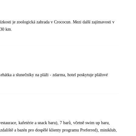
ízkosti je zoologická zahrada v Crococun. Mezi další zajímavosti v
 30 km.
ehátka a slunečníky na pláži - zdarma, hotel poskytuje plážové
 restaurace, kafetérie a snack baru), 7 barů, včetně swim up baru,
uzdaliště a bazén pro dospělé klienty programu Preferred), miniklub,