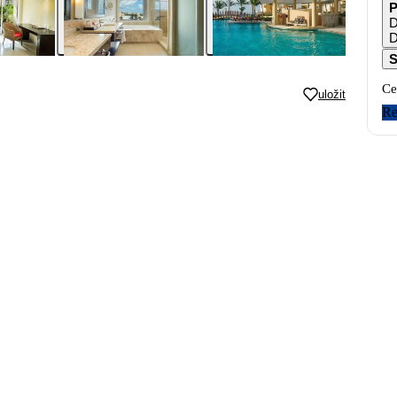
P
D
D
S
Ce
uložit
Re