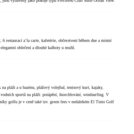
, jsou vybaveny jako pokoje typu Preffered Club Suite Ocean View.
6 restaurací a’la carte, kafetérie, občerstvení během dne a místní
a elegantní oblečení a dlouhé kalhoty u mužů.
na pláži a u bazénu, plážový volejbal, tenisový kurt, kajaky,
 vodních sportů na pláži: potápění, šnorchlování, windsurfing. V
íky golfu je v ceně také tzv. green fees v nedalekém El Tinto Golf