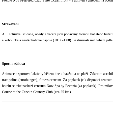
Pokoje typu Preffered Club Suite Ocean Front - s úplným výhledem na oceán
Stravování
All Inclusive: snídaně, obědy a večeře jsou podávány formou bohatého bufetu; 
alkoholické a nealkoholické nápoje (10:00-1:00). Je slušností mít během jídl
Sport a zábava
Animace a sportovní aktivity během dne u bazénu a na pláži. Zdarma: aerobik 
trampolína (eurobungee), fitness centrum. Za poplatek je k dispozici centrum
hotelu se také nachází centrum Now Spa by Pevonia (za poplatek). Pro milovn
Course at the Cancun Country Club (cca 25 km).