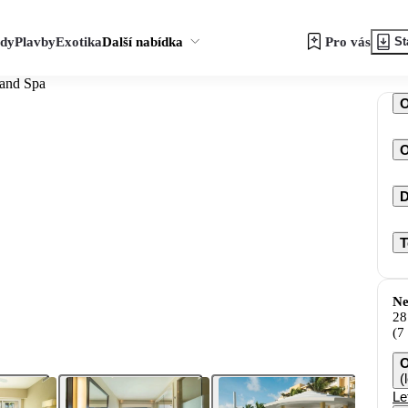
zdy
Plavby
Exotika
Další nabídka
Pro vás
St
 and Spa
O
D
T
Ne
28
(7
O
(
Le