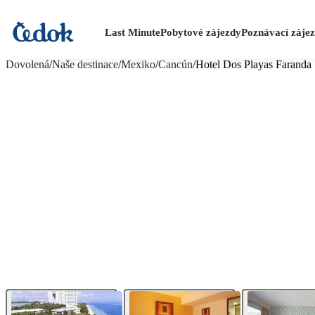
Last Minute
Pobytové zájezdy
Poznávací záje
více fotografií (9)
Dovolená
/
Naše destinace
/
Mexiko
/
Cancún
/
Hotel Dos Playas Faranda