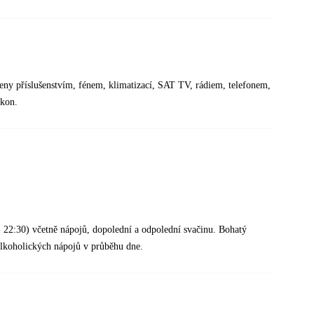
eny příslušenstvím, fénem, klimatizací, SAT TV, rádiem, telefonem,
lkon.
.
- 22:30) včetně nápojů, dopolední a odpolední svačinu. Bohatý
alkoholických nápojů v průběhu dne.