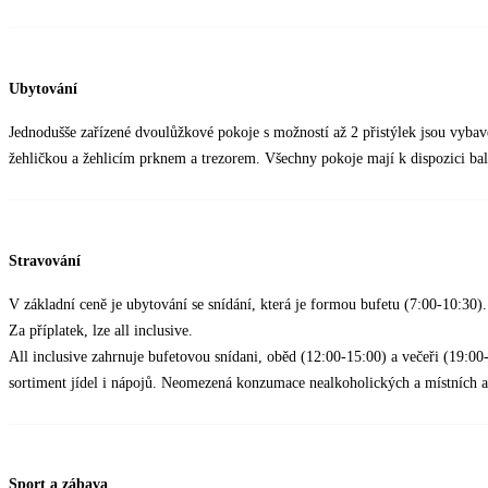
Ubytování
Jednodušše zařízené dvoulůžkové pokoje s možností až 2 přistýlek jsou vybav
žehličkou a žehlicím prknem a trezorem. Všechny pokoje mají k dispozici ba
Stravování
V základní ceně je ubytování se snídání, která je formou bufetu (7:00-10:30)
Za příplatek, lze all inclusive.
All inclusive zahrnuje bufetovou snídani, oběd (12:00-15:00) a večeři (19:00
sortiment jídel i nápojů. Neomezená konzumace nealkoholických a místních 
Sport a zábava