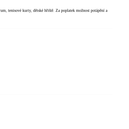
rum, tenisové kurty, dětské hřiště. Za poplatek možnost potápění a