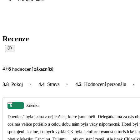
Recenze
4.6
5 hodnocení zákazníků
3.8
Pokoj
4.4
Strava
4.2
Hodnocení personálu
6
Zdeňka
Dovolená byla jedna z nejlepších, které jsme měli. Delegátka má za nás ob
což nás velice potěšilo a celou dobu nám byla vždy nápomocná. Hotel byl také úžasný a lidé velmi milí. Byli jsme zde opravdu moc
spokojeni. Jediné, co bych vytkla CK byla neinformovanost o turistické taxe visitax, o které nebyla v pokynech ani zmínka, kter
platí v Mexiku Cancúnu, Tulumu ... při opuštění země. Ale jina