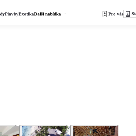
zdy
Plavby
Exotika
Další nabídka
Pro vás
St