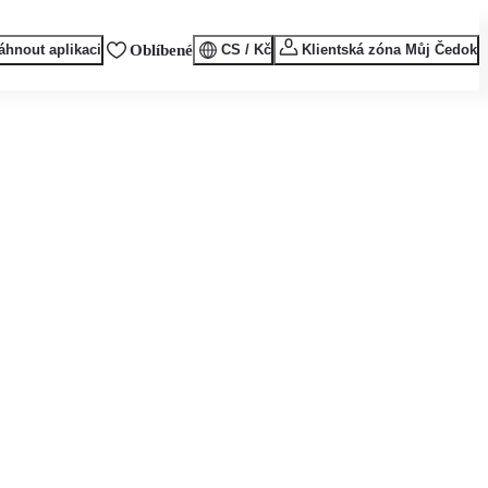
áhnout aplikaci
Oblíbené
CS / Kč
Klientská zóna Můj Čedok