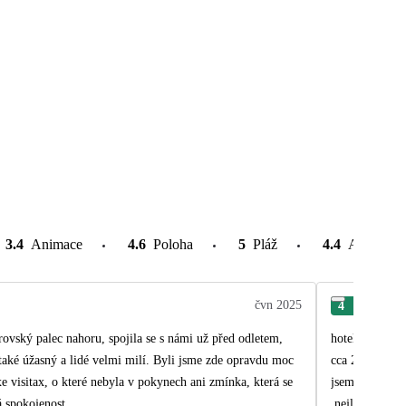
3.4
Animace
4.6
Poloha
5
Pláž
4.4
Atrakce v
čvn 2025
4
Jiří
rovský palec nahoru, spojila se s námi už před odletem,
hotel odpovídá
cca 20 litru. Ve 4
á se
jsem si ho opr
k CK velká spokojenost.
,nejlepší byly