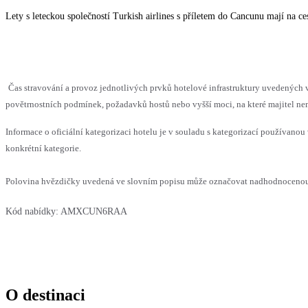
Lety s leteckou společností Turkish airlines s příletem do Cancunu mají na 
Čas stravování a provoz jednotlivých prvků hotelové infrastruktury uvedenýc
povětrnostních podmínek, požadavků hostů nebo vyšší moci, na které majitel nem
Informace o oficiální kategorizaci hotelu je v souladu s kategorizací používanou 
konkrétní kategorie.
Polovina hvězdičky uvedená ve slovním popisu může označovat nadhodnocenou n
Kód nabídky:
AMXCUN6RAA
O destinaci