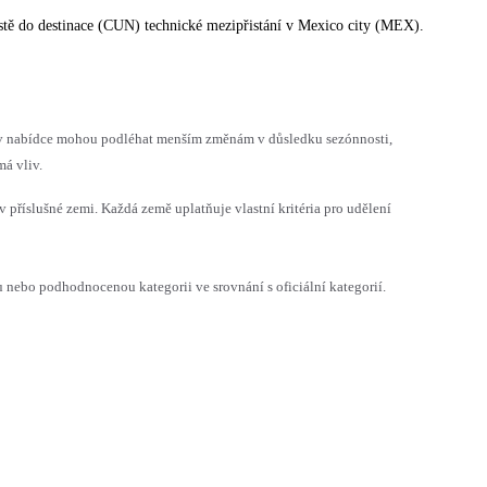
cestě do destinace (CUN) technické mezipřistání v Mexico city (MEX).
h v nabídce mohou podléhat menším změnám v důsledku sezónnosti,
á vliv.
v příslušné zemi. Každá země uplatňuje vlastní kritéria pro udělení
ebo podhodnocenou kategorii ve srovnání s oficiální kategorií.