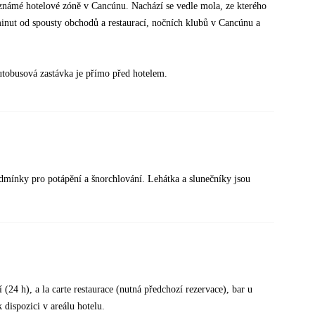
 známé hotelové zóně v Cancúnu. Nachází se vedle mola, ze kterého
inut od spousty obchodů a restaurací, nočních klubů v Cancúnu a
utobusová zastávka je přímo před hotelem.
dmínky pro potápění a šnorchlování. Lehátka a slunečníky jsou
(24 h), a la carte restaurace (nutná předchozí rezervace), bar u
 dispozici v areálu hotelu.