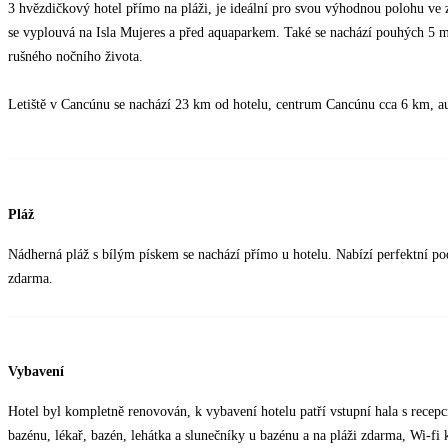
3 hvězdičkový hotel přímo na pláži, je ideální pro svou výhodnou polohu ve
se vyplouvá na Isla Mujeres a před aquaparkem. Také se nachází pouhých 5 m
rušného nočního života.
Letiště v Cancúnu se nachází 23 km od hotelu, centrum Cancúnu cca 6 km, a
Pláž
Nádherná pláž s bílým pískem se nachází přímo u hotelu. Nabízí perfektní po
zdarma.
Vybavení
Hotel byl kompletně renovován, k vybavení hotelu patří vstupní hala s recepcí 
bazénu, lékař, bazén, lehátka a slunečníky u bazénu a na pláži zdarma, Wi-fi k