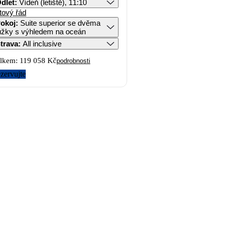
dlet
:
Vídeň (letiště), 11:10
tový řád
okoj
:
Suite superior se dvěma
ůžky s výhledem na oceán
trava
:
All inclusive
lkem:
119 058 Kč
podrobnosti
zervujte