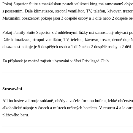
Pokoj Superior Suite s manželskou postelí velikosti king má samostatný obýv
s posezením. Dále klimatizace, stropní ventilátor, TV, telefon, kávovar, trez
Maximální obsazenost pokoje jsou 3 dospělé osoby a 1 dítě nebo 2 dospělé oso
Pokoj Family Suite Superior s 2 oddělenými lůžky má samostatný obývací po
Dále klimatizace, stropní ventilátor, TV, telefon, kávovar, trezor, denně do
obsazenost pokoje je 5 dospělých osob a 1 dítě nebo 2 dospělé osoby a 2 děti.
Za příplatek je možné zajistit ubytování v části Privileged Club.
Stravování
All inclusive zahrnuje snídaně, obědy a večeře formou bufetu, lehké občerst
alkoholické nápoje v časech a místech určených hotelem. V resortu 4 a la carte
plážového baru.