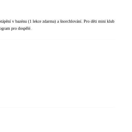
potápění v bazénu (1 lekce zdarma) a šnorchlování. Pro děti mini klub
rogram pro dospělé.