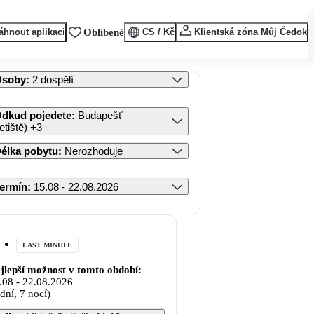
áhnout aplikaci
Oblíbené
CS / Kč
Klientská zóna Můj Čedok
Osoby
:
2 dospělí
dkud pojedete
:
Budapešť
letiště)
+3
élka pobytu
:
Nerozhoduje
ermín
:
15.08 - 22.08.2026
LAST MINUTE
jlepší možnost v tomto období:
.08
-
22.08.2026
 dní, 7 nocí)