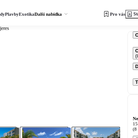
zdy
Plavby
Exotika
Další nabídka
Pro vás
St
jeres
O
(
D
T
Ne
15
(8