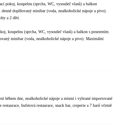
ací pokoj, koupelnu (sprcha, WC, vysoušeč vlasů) a balkon
or, denně doplňovaný minibar (voda, nealkoholické nápoje a pivo).
by a 2 děti.
koj, koupelnu (sprcha, WC, vysoušeč vlasů) a balkon s posezením.
plňovaný minibar (voda, nealkoholické nápoje a pivo). Maximální
vení během dne, nealkoholické nápoje a místní i vybrané importované
 restaurace, bufetová restaurace, snack bar, creperie a 7 barů včetně