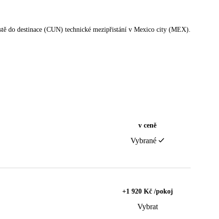
cestě do destinace (CUN) technické mezipřistání v Mexico city (MEX).
v ceně
Vybrané
+1 920 Kč /pokoj
Vybrat