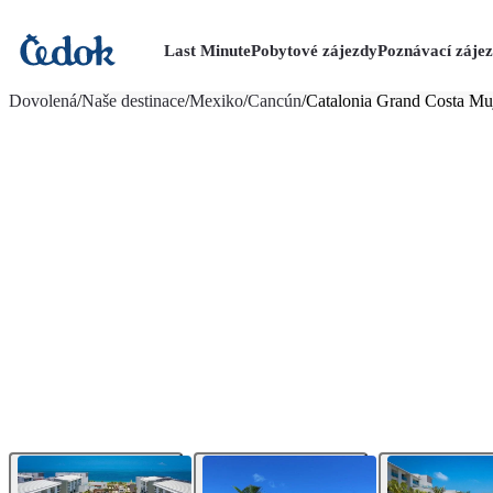
Last Minute
Pobytové zájezdy
Poznávací záje
více fotografií (29)
Dovolená
/
Naše destinace
/
Mexiko
/
Cancún
/
Catalonia Grand Costa Mu