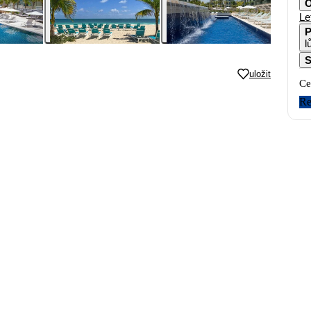
O
Le
P
l
S
uložit
Ce
Re