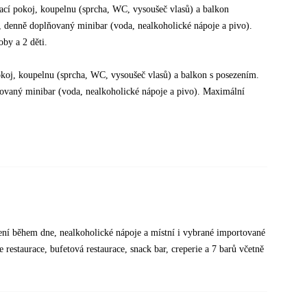
ací pokoj, koupelnu (sprcha, WC, vysoušeč vlasů) a balkon
or, denně doplňovaný minibar (voda, nealkoholické nápoje a pivo).
by a 2 děti.
koj, koupelnu (sprcha, WC, vysoušeč vlasů) a balkon s posezením.
plňovaný minibar (voda, nealkoholické nápoje a pivo). Maximální
vení během dne, nealkoholické nápoje a místní i vybrané importované
 restaurace, bufetová restaurace, snack bar, creperie a 7 barů včetně