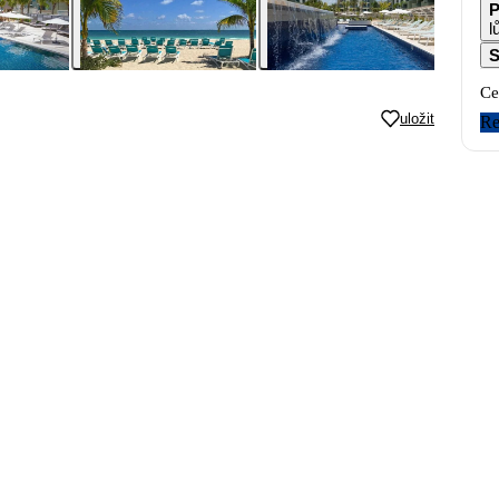
P
l
S
Ce
uložit
Re