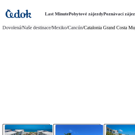
Last Minute
Pobytové zájezdy
Poznávací záje
více fotografií (29)
Dovolená
/
Naše destinace
/
Mexiko
/
Cancún
/
Catalonia Grand Costa Mu