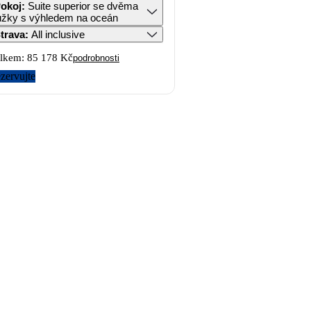
okoj
:
Suite superior se dvěma
ůžky s výhledem na oceán
trava
:
All inclusive
lkem:
85 178 Kč
podrobnosti
zervujte