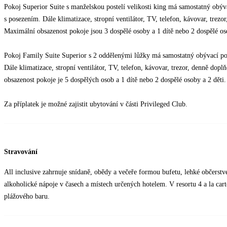
Pokoj Superior Suite s manželskou postelí velikosti king má samostatný obýv
s posezením. Dále klimatizace, stropní ventilátor, TV, telefon, kávovar, trez
Maximální obsazenost pokoje jsou 3 dospělé osoby a 1 dítě nebo 2 dospělé oso
Pokoj Family Suite Superior s 2 oddělenými lůžky má samostatný obývací po
Dále klimatizace, stropní ventilátor, TV, telefon, kávovar, trezor, denně do
obsazenost pokoje je 5 dospělých osob a 1 dítě nebo 2 dospělé osoby a 2 děti.
Za příplatek je možné zajistit ubytování v části Privileged Club.
Stravování
All inclusive zahrnuje snídaně, obědy a večeře formou bufetu, lehké občerst
alkoholické nápoje v časech a místech určených hotelem. V resortu 4 a la carte
plážového baru.