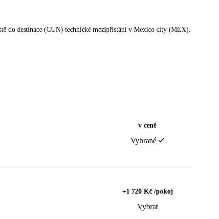
cestě do destinace (CUN) technické mezipřistání v Mexico city (MEX).
v ceně
Vybrané
+1 720 Kč /pokoj
Vybrat