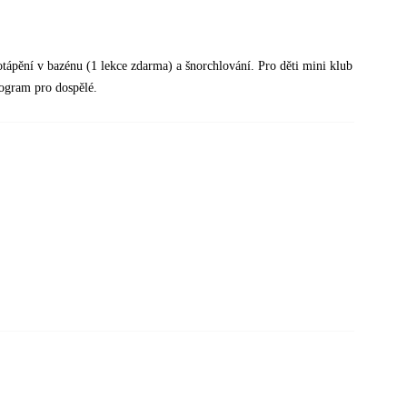
potápění v bazénu (1 lekce zdarma) a šnorchlování. Pro děti mini klub
rogram pro dospělé.