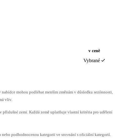
v ceně
Vybrané
h v nabídce mohou podléhat menším změnám v důsledku sezónnosti,
á vliv.
v příslušné zemi. Každá země uplatňuje vlastní kritéria pro udělení
ebo podhodnocenou kategorii ve srovnání s oficiální kategorií.