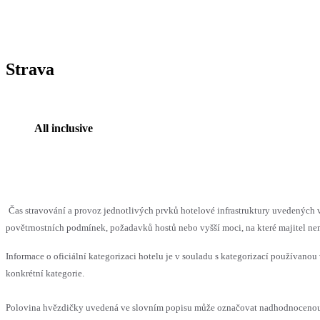
Strava
All inclusive
Čas stravování a provoz jednotlivých prvků hotelové infrastruktury uvedenýc
povětrnostních podmínek, požadavků hostů nebo vyšší moci, na které majitel nem
Informace o oficiální kategorizaci hotelu je v souladu s kategorizací používanou 
konkrétní kategorie.
Polovina hvězdičky uvedená ve slovním popisu může označovat nadhodnocenou n