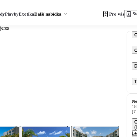
zdy
Plavby
Exotika
Další nabídka
Pro vás
St
jeres
O
D
T
Ne
18
(7
O
(
Le