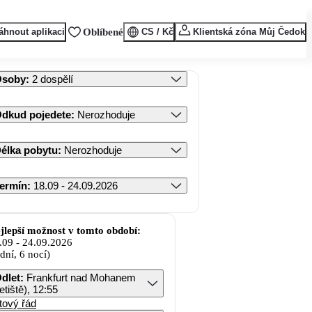
áhnout aplikaci
Oblíbené
CS / Kč
Klientská zóna Můj Čedok
Osoby
:
2 dospělí
dkud pojedete
:
Nerozhoduje
élka pobytu
:
Nerozhoduje
ermín
:
18.09 - 24.09.2026
jlepší možnost v tomto období:
.09
-
24.09.2026
 dní, 6 nocí)
dlet
:
Frankfurt nad Mohanem
letiště), 12:55
tový řád