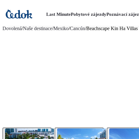
Last Minute
Pobytové zájezdy
Poznávací záje
více fotografií (25)
Dovolená
/
Naše destinace
/
Mexiko
/
Cancún
/
Beachscape Kin Ha Villas 