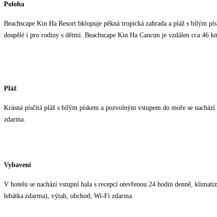
Poloha
Beachscape Kin Ha Resort bklopuje pěkná tropická zahrada a pláž s bílým p
dospělé i pro rodiny s dětmi. Beachscape Kin Ha Cancun je vzdálen cca 46 km
Pláž
Krásná písčitá pláž s bílým pískem a pozvolným vstupem do moře se nachází p
zdarma.
Vybavení
V hotelu se nachází vstupní hala s recepcí otevřenou 24 hodin denně, klimati
lehátka zdarma), výtah, obchod, Wi-Fi zdarma.