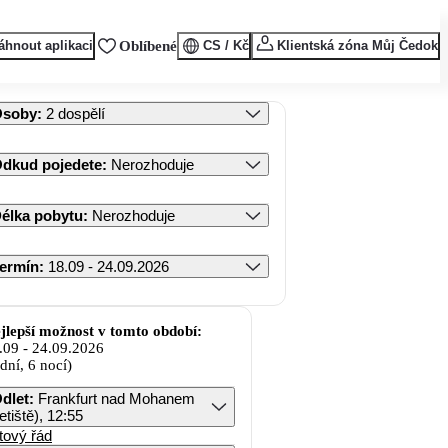
áhnout aplikaci
Oblíbené
CS / Kč
Klientská zóna Můj Čedok
Osoby
:
2 dospělí
dkud pojedete
:
Nerozhoduje
élka pobytu
:
Nerozhoduje
ermín
:
18.09 - 24.09.2026
jlepší možnost v tomto období:
.09
-
24.09.2026
 dní, 6 nocí)
dlet
:
Frankfurt nad Mohanem
letiště), 12:55
tový řád