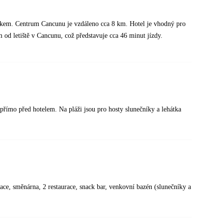
ískem. Centrum Cancunu je vzdáleno cca 8 km. Hotel je vhodný pro
 od letiště v Cancunu, což představuje cca 46 minut jízdy.
římo před hotelem. Na pláži jsou pro hosty slunečníky a lehátka
zace, směnárna, 2 restaurace, snack bar, venkovní bazén (slunečníky a