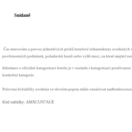
Snídaně
Čas stravování a provoz jednotlivých prvků hotelové infrastruktury uvedenýc
povětrnostních podmínek, požadavků hostů nebo vyšší moci, na které majitel nem
Informace o oficiální kategorizaci hotelu je v souladu s kategorizací používanou 
konkrétní kategorie.
Polovina hvězdičky uvedená ve slovním popisu může označovat nadhodnocenou n
Kód nabídky:
AMXCUN7AUE