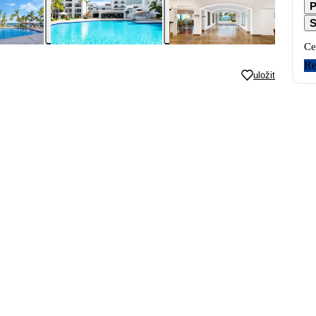
P
S
Ce
Re
uložit