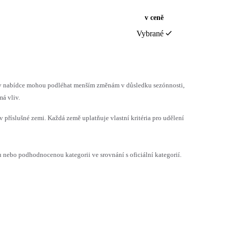
v ceně
Vybrané
h v nabídce mohou podléhat menším změnám v důsledku sezónnosti,
á vliv.
v příslušné zemi. Každá země uplatňuje vlastní kritéria pro udělení
ebo podhodnocenou kategorii ve srovnání s oficiální kategorií.