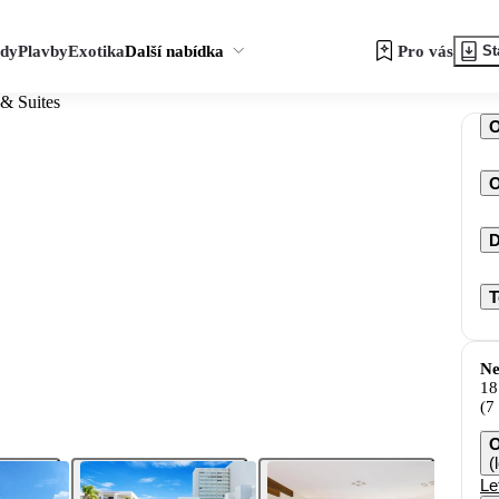
zdy
Plavby
Exotika
Další nabídka
Pro vás
St
& Suites
O
D
T
Ne
18
(7
O
(
Le