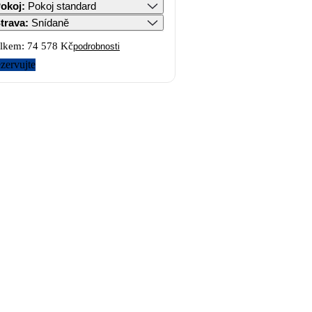
okoj
:
Pokoj standard
trava
:
Snídaně
lkem:
74 578 Kč
podrobnosti
zervujte