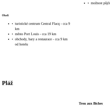
•
možnost půjče
Okolí
•
turistické centrum Central Flacq - cca 9
km
•
město Port Louis - cca 19 km
•
obchody, bary a restaurace - cca 9 km
od hotelu
Pláž
Trou aux Biches