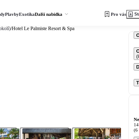
zdy
Plavby
Exotika
Další nabídka
Pro vás
St
okolí)
/
Hotel Le Palmiste Resort & Spa
O
(
D
T
Ne
14
(6