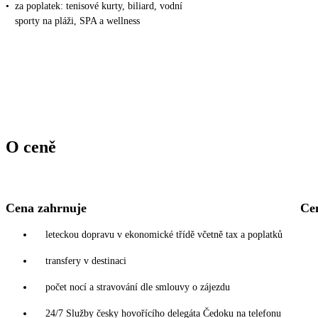
•
za poplatek: tenisové kurty, biliard, vodní
sporty na pláži, SPA a wellness
O ceně
Cena zahrnuje
Ce
leteckou dopravu v ekonomické třídě včetně tax a poplatků
transfery v destinaci
počet nocí a stravování dle smlouvy o zájezdu
24/7 Služby česky hovořícího delegáta Čedoku na telefonu