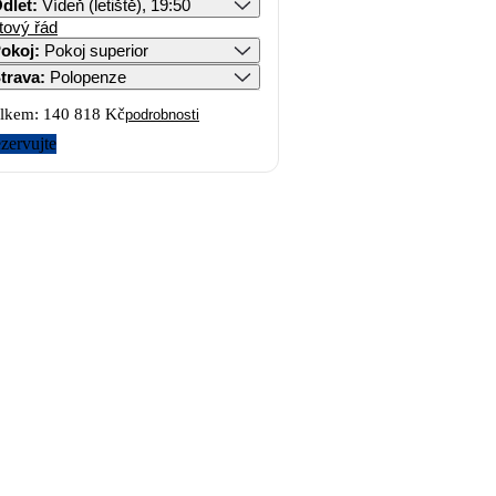
dlet
:
Vídeň (letiště), 19:50
tový řád
okoj
:
Pokoj superior
trava
:
Polopenze
lkem:
140 818 Kč
podrobnosti
zervujte