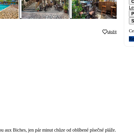
O
Le
P
S
Ce
uložit
Re
ou aux Biches, jen pár minut chůze od oblíbené písečné pláže.