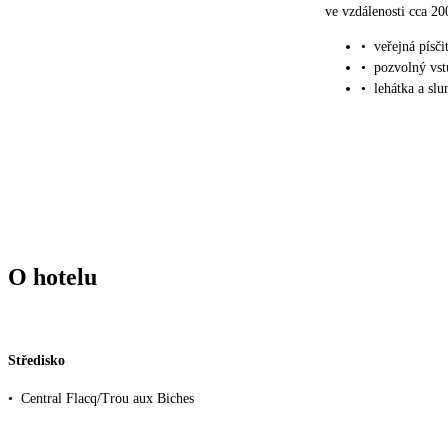
ve vzdálenosti cca 20
•
veřejná písči
•
pozvolný vst
•
lehátka a slu
O hotelu
Středisko
•
Central Flacq/Trou aux Biches