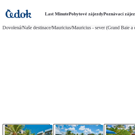
Last Minute
Pobytové zájezdy
Poznávací záje
více fotografií (29)
Dovolená
/
Naše destinace
/
Mauricius
/
Mauricius - sever (Grand Baie a 