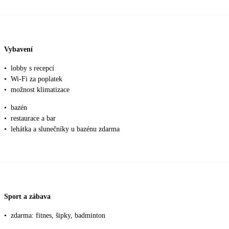
Vybavení
•
lobby s recepcí
•
Wi-Fi za poplatek
•
možnost klimatizace
•
bazén
•
restaurace a bar
•
lehátka a slunečníky u bazénu zdarma
Sport a zábava
•
zdarma: fitnes, šipky, badminton