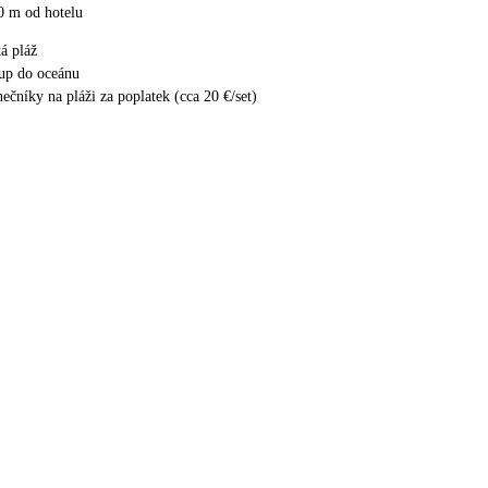
0 m od hotelu
tá pláž
up do oceánu
nečníky na pláži za poplatek (cca 20 €/set)