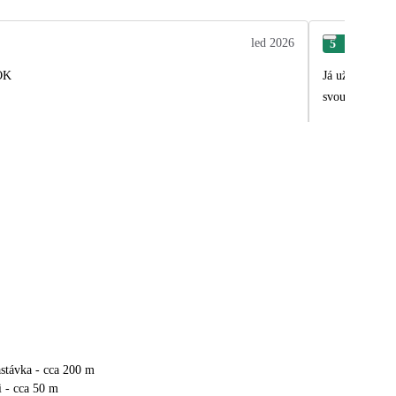
led 2026
5
Mar
 OK
Já už tam byl 
svou práci.
stávka - cca 200 m
i - cca 50 m