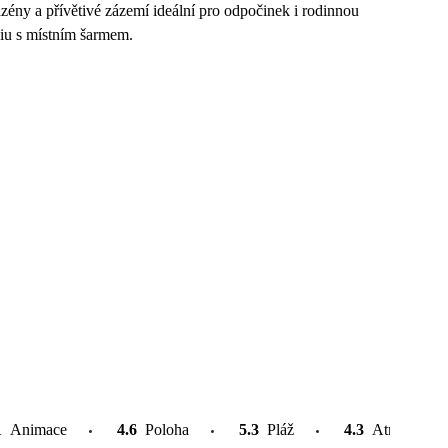
zény a přívětivé zázemí ideální pro odpočinek i rodinnou
ciu s místním šarmem.
1
Animace
4.6
Poloha
5.3
Pláž
4.3
Atrakce v o