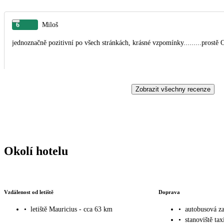
6
Miloš
jednoznačně pozitivní po všech stránkách, krásné vzpomínky.........prostě
Zobrazit všechny recenze
Okolí hotelu
Vzdálenost od letiště
Doprava
•
letiště Mauricius - cca 63 km
•
autobusová za
•
stanoviště tax