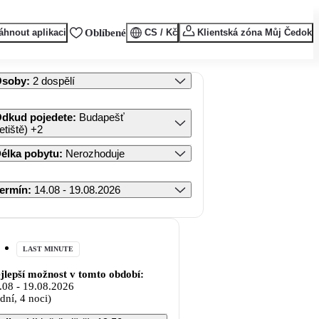
áhnout aplikaci
Oblíbené
CS / Kč
Klientská zóna Můj Čedok
Osoby
:
2 dospělí
dkud pojedete
:
Budapešť
letiště)
+2
élka pobytu
:
Nerozhoduje
ermín
:
14.08 - 19.08.2026
LAST MINUTE
jlepší možnost v tomto období:
.08
-
19.08.2026
 dní, 4 noci)