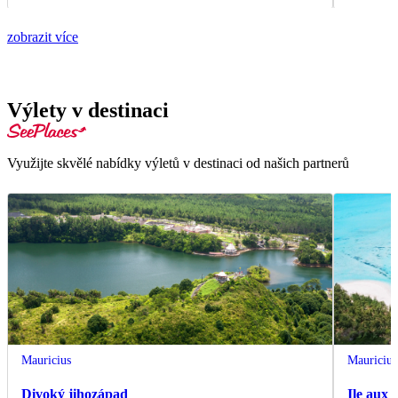
zobrazit více
Výlety v destinaci
Využijte skvělé nabídky výletů v destinaci od našich partnerů
Mauricius
Mauricius
Divoký jihozápad
Ile aux 