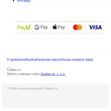
Novinky
O společnosti
Kariéra
Partnerská sekce
Ochrana osobních údajů
Čedok a.s
Návrh a realizace webu
Axabee sp. z. o.o.
© 2026, cestovní kancelář Čedok a.s.