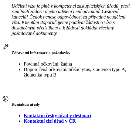
Udělení víza je plně v kompetenci zastupitelských úřadů, proti
zamítnutí žádosti o jeho udělení není odvolání. Cestovní
kancelář Čedok nenese odpovědnost za případné neudělení
víza. Klientům doporučujeme podávat žádosti o víza s
dostatečným předstihem a k žádosti dokládat všechny
požadované dokumenty.
Zdravotní informace a požadavky
Povinná očkování: žádná
Doporučená očkování: břišní tyfus, žloutenka typu A,
žloutenka typu B
Kontaktní úřady
Kontaktní český úřad v destinaci
Kontaktní cizí úřad v ČR