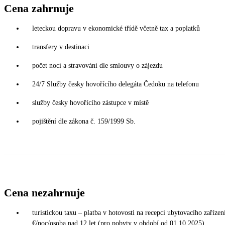
Cena zahrnuje
leteckou dopravu v ekonomické třídě včetně tax a poplatků
transfery v destinaci
počet nocí a stravování dle smlouvy o zájezdu
24/7 Služby česky hovořícího delegáta Čedoku na telefonu
služby česky hovořícího zástupce v místě
pojištění dle zákona č. 159/1999 Sb.
Cena nezahrnuje
turistickou taxu – platba v hotovosti na recepci ubytovacího zařízení
€/noc/osoba nad 12 let (pro pobyty v období od 01.10.2025)