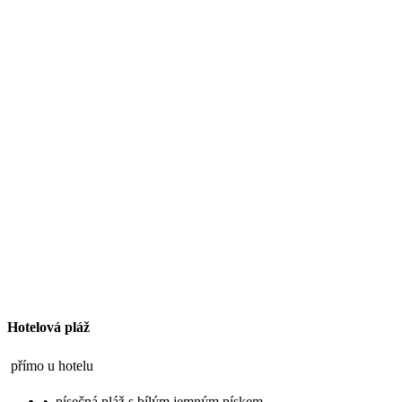
Hotelová pláž
přímo u hotelu
•
písečná pláž s bílým jemným pískem