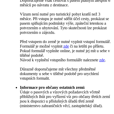
Doporučujeme však cestovat s pasem platným alespoň 6
měsíců po návratu z destinace.
Vízum není nutné pro turistický pobyt kratší než 3
měsíce. Při vstupu je nutné sdělit účel cesty, prokázat se
pasem splňujícím podmínky výše, zpáteční letenkou a
potvrzením o ubytování. Tyto skutečnosti lze prokázat
potvrzením o zájezdu.
Před vstupem do země je nutné vyplnit vstupní formulář.
Formulář je možné vyplnit
zde
či na letišti po příletu.
Pokud formulář vyplníte online, je nutné jej mít u sebe v
tištěné podobě.
Návod k vyplnění vstupního formuláře naleznete
zde
.
Důrazně doporučujeme mít všechny předmětné
dokumenty u sebe v tištěné podobě pro urychlení
vstupních formalit.
Informace pro občany ostatních zemí:
Údaje o pasových a vízových požadavcích včetně
přibližných lhůt pro vyřízení víz pro občany třetích zemí
jsou k dispozici u příslušných úřadů třetí země
(ministerstvo zahraničních věcí, zastupitelský úřad).