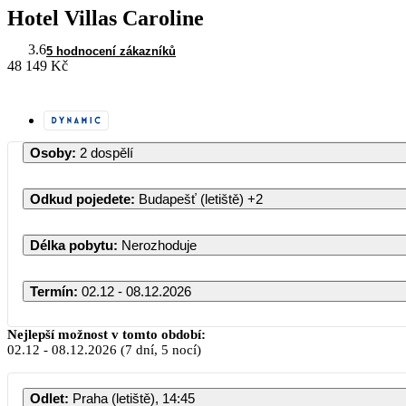
Hotel Villas Caroline
3.6
5 hodnocení zákazníků
48 149 Kč
Osoby
:
2 dospělí
Odkud pojedete
:
Budapešť (letiště)
+2
Délka pobytu
:
Nerozhoduje
Termín
:
02.12 - 08.12.2026
Prosinec 2026
Nejlepší možnost v tomto období:
02.12
-
08.12.2026
(7 dní, 5 nocí)
PO
ÚT
ST
ČT
PÁ
Odlet
:
Praha (letiště), 14:45