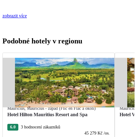
zobrazit více
Podobné hotely v regionu
Mauricius
,
Mauricius - západ (Flic en Flac a okolí)
Mauricius
Hotel Hilton Mauritius Resort and Spa
Hotel V
6.0
3 hodnocení zákazníků
45 279 Kč
/os.