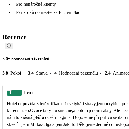
Pro nenáročné klienty
Pár kroků do městečka Flic en Flac
Recenze
3.6
5 hodnocení zákazníků
3.8
Pokoj
3.4
Strava
4
Hodnocení personálu
2.4
Animac
4
Irena
Hotel odpovídá 3 hvězdičkám.To se týká i stravy,jenom rybích po
kuřecí maso.Ovoce taky - u snídaně,a potom jenom saláty. Ale něc
nám to krásná pláž a oceán- laguna. Dopoledne při přílivu se dalo i 
skvělí - paní Mirka,Olga a pan Jakub! Děkujeme.Jediné co nedoporu