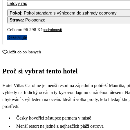
Letový řád
1
2
3
4
48 769
48 149
44 299
43 149
4
Pokoj
:
Pokoj standard s výhledem do zahrady economy
Strava
:
Polopenze
7
8
9
10
11
Celkem:
96 298 Kč
podrobnosti
14
15
16
17
18
Rezervujte
50 599
21
22
23
24
25
uložit do oblíbených
28
29
30
31
Proč si vybrat tento hotel
Hotel Villas Caroline je menší resort na západním pobřeží Mauritia, p
výhledy na Indický oceán a tyrkysovou lagunu chráněnou útesem. Nab
ubytování s výhledem na oceán. Ideální volba pro ty, kdo hledají kl
prostředí.
Česky hovořící zástupce partnera v místě
Menší resort na jedné z nejhezčích pláží ostrova