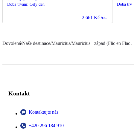
Doba trvání
:
Celý den
Doba trvá
2 661 Kč
/os.
Dovolená
/
Naše destinace
/
Mauricius
/
Mauricius - západ (Flic en Flac a
Kontakt
Kontaktujte nás
+420 296 184 910