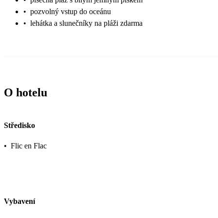
•
pozvolný vstup do oceánu
•
lehátka a slunečníky na pláži zdarma
O hotelu
Středisko
•
Flic en Flac
Vybavení