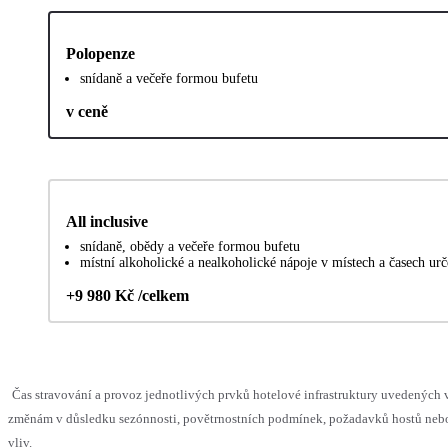
Polopenze
snídaně a večeře formou bufetu
v ceně
All inclusive
snídaně, obědy a večeře formou bufetu
místní alkoholické a nealkoholické nápoje v místech a časech ur
+9 980 Kč /celkem
Čas stravování a provoz jednotlivých prvků hotelové infrastruktury uvedenýc
změnám v důsledku sezónnosti, povětrnostních podmínek, požadavků hostů nebo 
vliv.