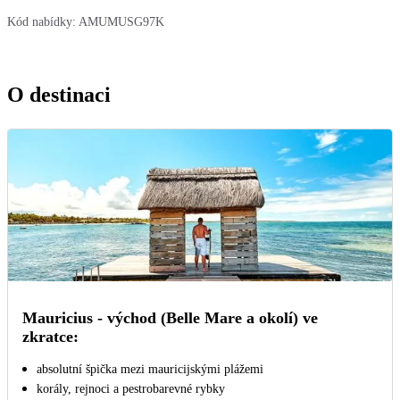
Kód nabídky:
AMUMUSG97K
O destinaci
Mauricius - východ (Belle Mare a okolí) ve
zkratce:
absolutní špička mezi mauricijskými plážemi
korály, rejnoci a pestrobarevné rybky