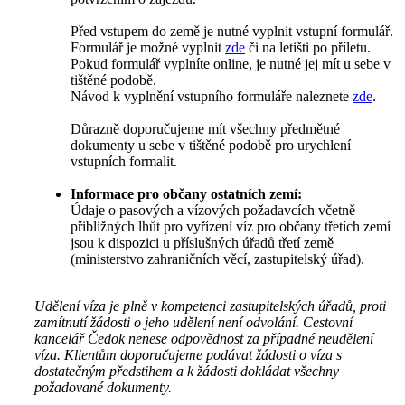
Před vstupem do země je nutné vyplnit vstupní formulář.
Formulář je možné vyplnit
zde
či na letišti po příletu.
Pokud formulář vyplníte online, je nutné jej mít u sebe v
tištěné podobě.
Návod k vyplnění vstupního formuláře naleznete
zde
.
Důrazně doporučujeme mít všechny předmětné
dokumenty u sebe v tištěné podobě pro urychlení
vstupních formalit.
Informace pro občany ostatních zemí:
Údaje o pasových a vízových požadavcích včetně
přibližných lhůt pro vyřízení víz pro občany třetích zemí
jsou k dispozici u příslušných úřadů třetí země
(ministerstvo zahraničních věcí, zastupitelský úřad).
Udělení víza je plně v kompetenci zastupitelských úřadů, proti
zamítnutí žádosti o jeho udělení není odvolání. Cestovní
kancelář Čedok nenese odpovědnost za případné neudělení
víza. Klientům doporučujeme podávat žádosti o víza s
dostatečným předstihem a k žádosti dokládat všechny
požadované dokumenty.