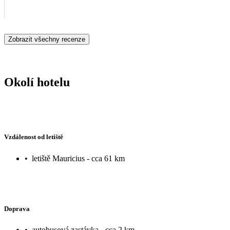
Zobrazit všechny recenze
Okolí hotelu
Vzdálenost od letiště
•
letiště Mauricius - cca 61 km
Doprava
•
autobusová zastávka - cca 2 km