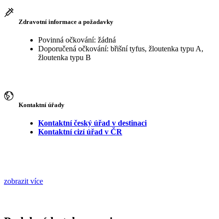
Zdravotní informace a požadavky
Povinná očkování: žádná
Doporučená očkování: břišní tyfus, žloutenka typu A,
žloutenka typu B
Kontaktní úřady
Kontaktní český úřad v destinaci
Kontaktní cizí úřad v ČR
zobrazit více