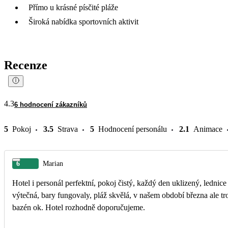
Přímo u krásné písčité pláže
Široká nabídka sportovních aktivit
Recenze
4.3
6 hodnocení zákazníků
5
Pokoj
3.5
Strava
5
Hodnocení personálu
2.1
Animace
6
Marian
Hotel i personál perfektní, pokoj čistý, každý den uklizený, lednice
výtečná, bary fungovaly, pláž skvělá, v našem období března ale tr
bazén ok. Hotel rozhodně doporučujeme.