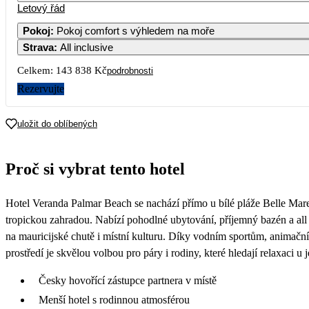
Letový řád
Pokoj
:
Pokoj comfort s výhledem na moře
Strava
:
All inclusive
3
4
5
6
7
Celkem:
143 838 Kč
podrobnosti
10
11
12
13
14
Rezervujte
17
18
19
20
21
uložit do oblíbených
71
24
25
26
27
28
Proč si vybrat tento hotel
65 829
52 819
45 659
56 919
50 349
62
31
Hotel Veranda Palmar Beach se nachází přímo u bílé pláže Belle Mar
51 239
tropickou zahradou. Nabízí pohodlné ubytování, příjemný bazén a all 
na mauricijské chutě i místní kulturu. Díky vodním sportům, anima
prostředí je skvělou volbou pro páry i rodiny, které hledají relaxaci u 
Česky hovořící zástupce partnera v místě
Menší hotel s rodinnou atmosférou