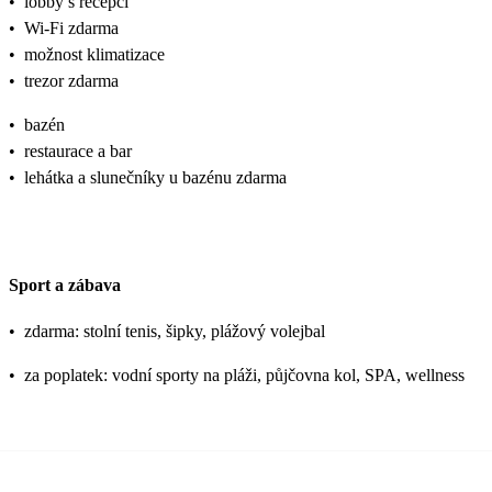
•
lobby s recepcí
•
Wi-Fi zdarma
•
možnost klimatizace
•
trezor zdarma
•
bazén
•
restaurace a bar
•
lehátka a slunečníky u bazénu zdarma
Sport a zábava
•
zdarma: stolní tenis, šipky, plážový volejbal
•
za poplatek: vodní sporty na pláži, půjčovna kol, SPA, wellness