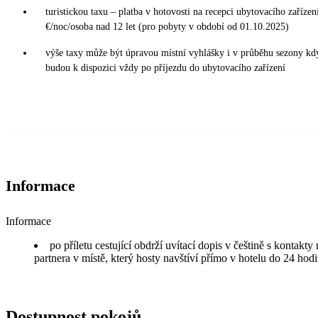
turistickou taxu – platba v hotovosti na recepci ubytovacího zařízení
€/noc/osoba nad 12 let (pro pobyty v období od 01.10.2025)
výše taxy může být úpravou místní vyhlášky i v průběhu sezony kd
budou k dispozici vždy po příjezdu do ubytovacího zařízení
Informace
Informace
po příletu cestující obdrží uvítací dopis v češtině s kontakt
partnera v místě, který hosty navštíví přímo v hotelu do 24 hodi
Dostupnost pokojů