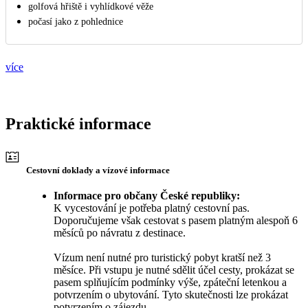
golfová hřiště i vyhlídkové věže
počasí jako z pohlednice
více
Praktické informace
Cestovní doklady a vízové informace
Informace pro občany České republiky:
K vycestování je potřeba platný cestovní pas.
Doporučujeme však cestovat s pasem platným alespoň 6
měsíců po návratu z destinace.
Vízum není nutné pro turistický pobyt kratší než 3
měsíce. Při vstupu je nutné sdělit účel cesty, prokázat se
pasem splňujícím podmínky výše, zpáteční letenkou a
potvrzením o ubytování. Tyto skutečnosti lze prokázat
potvrzením o zájezdu.