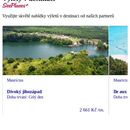
Využijte skvělé nabídky výletů v destinaci od našich partnerů
Mauricius
Mauricius
Divoký jihozápad
Ile aux 
Doba trvání
:
Celý den
Doba trvá
2 661 Kč
/os.