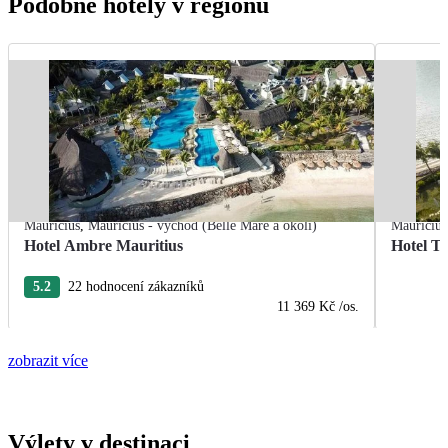
Podobné hotely v regionu
Mauricius
,
Mauricius - východ (Belle Mare a okolí)
Mauricius
Hotel Ambre Mauritius
Hotel T
5.2
22 hodnocení zákazníků
11 369 Kč
/os.
zobrazit více
Výlety v destinaci