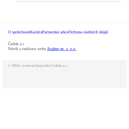
O společnosti
Kariéra
Partnerská sekce
Ochrana osobních údajů
Čedok a.s
Návrh a realizace webu
Axabee sp. z. o.o.
© 2026, cestovní kancelář Čedok a.s.