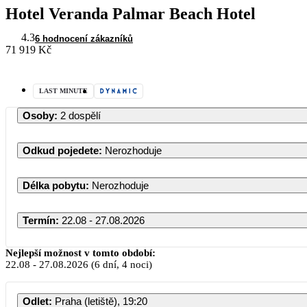
Hotel Veranda Palmar Beach Hotel
4.3
6 hodnocení zákazníků
71 919 Kč
LAST MINUTE
Osoby
:
2 dospělí
Odkud pojedete
:
Nerozhoduje
Délka pobytu
:
Nerozhoduje
Termín
:
22.08 - 27.08.2026
Srpen 2026
Nejlepší možnost v tomto období:
22.08
-
27.08.2026
(6 dní, 4 noci)
PO
ÚT
ST
ČT
PÁ
Odlet
:
Praha (letiště), 19:20