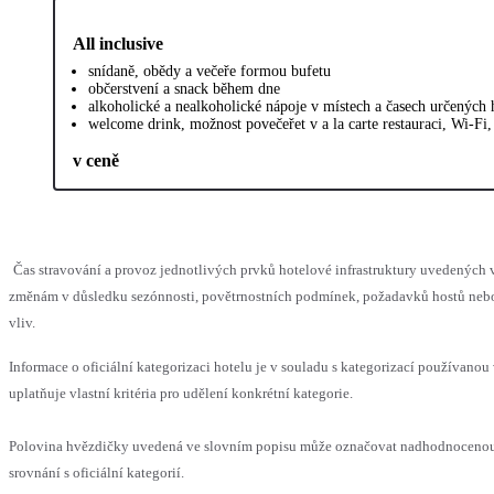
All inclusive
snídaně, obědy a večeře formou bufetu
občerstvení a snack během dne
alkoholické a nealkoholické nápoje v místech a časech určených
welcome drink, možnost povečeřet v a la carte restauraci, Wi-Fi
v ceně
Čas stravování a provoz jednotlivých prvků hotelové infrastruktury uvedenýc
změnám v důsledku sezónnosti, povětrnostních podmínek, požadavků hostů nebo 
vliv.
Informace o oficiální kategorizaci hotelu je v souladu s kategorizací používanou
uplatňuje vlastní kritéria pro udělení konkrétní kategorie.
Polovina hvězdičky uvedená ve slovním popisu může označovat nadhodnoceno
srovnání s oficiální kategorií.