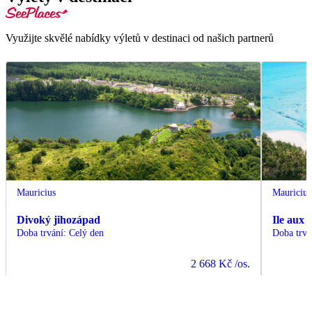
Využijte skvělé nabídky výletů v destinaci od našich partnerů
Mauricius
Mauricius
Divoký jihozápad
Ile aux 
Doba trvání
:
Celý den
Doba trvá
2 668 Kč
/os.