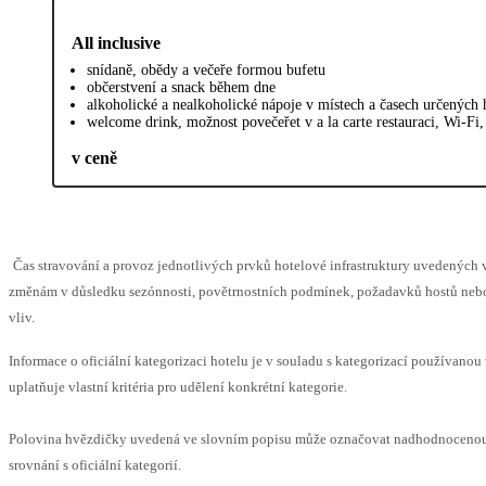
All inclusive
snídaně, obědy a večeře formou bufetu
občerstvení a snack během dne
alkoholické a nealkoholické nápoje v místech a časech určených
welcome drink, možnost povečeřet v a la carte restauraci, Wi-Fi
v ceně
Čas stravování a provoz jednotlivých prvků hotelové infrastruktury uvedenýc
změnám v důsledku sezónnosti, povětrnostních podmínek, požadavků hostů nebo 
vliv.
Informace o oficiální kategorizaci hotelu je v souladu s kategorizací používanou
uplatňuje vlastní kritéria pro udělení konkrétní kategorie.
Polovina hvězdičky uvedená ve slovním popisu může označovat nadhodnoceno
srovnání s oficiální kategorií.