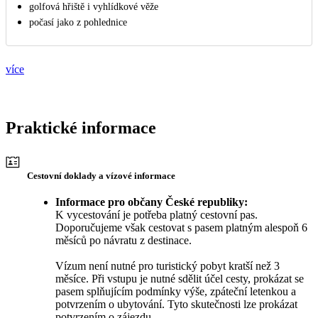
golfová hřiště i vyhlídkové věže
počasí jako z pohlednice
více
Praktické informace
Cestovní doklady a vízové informace
Informace pro občany České republiky:
K vycestování je potřeba platný cestovní pas.
Doporučujeme však cestovat s pasem platným alespoň 6
měsíců po návratu z destinace.
Vízum není nutné pro turistický pobyt kratší než 3
měsíce. Při vstupu je nutné sdělit účel cesty, prokázat se
pasem splňujícím podmínky výše, zpáteční letenkou a
potvrzením o ubytování. Tyto skutečnosti lze prokázat
potvrzením o zájezdu.