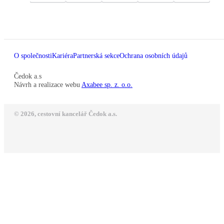
O společnosti
Kariéra
Partnerská sekce
Ochrana osobních údajů
Čedok a.s
Návrh a realizace webu
Axabee sp. z. o.o.
© 2026, cestovní kancelář Čedok a.s.