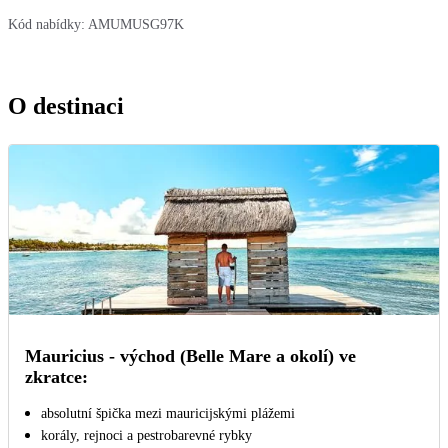
Kód nabídky:
AMUMUSG97K
O destinaci
Mauricius - východ (Belle Mare a okolí) ve
zkratce:
absolutní špička mezi mauricijskými plážemi
korály, rejnoci a pestrobarevné rybky