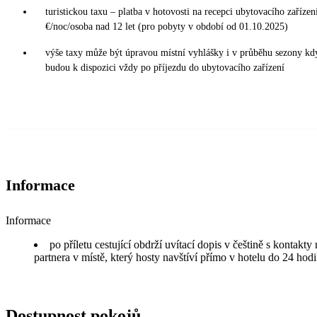
turistickou taxu – platba v hotovosti na recepci ubytovacího zařízení
€/noc/osoba nad 12 let (pro pobyty v období od 01.10.2025)
výše taxy může být úpravou místní vyhlášky i v průběhu sezony kd
budou k dispozici vždy po příjezdu do ubytovacího zařízení
Informace
Informace
po příletu cestující obdrží uvítací dopis v češtině s kontakt
partnera v místě, který hosty navštíví přímo v hotelu do 24 hodi
Dostupnost pokojů