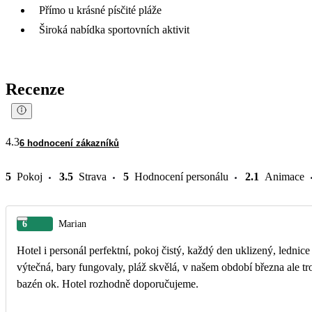
Přímo u krásné písčité pláže
Široká nabídka sportovních aktivit
Recenze
4.3
6 hodnocení zákazníků
5
Pokoj
3.5
Strava
5
Hodnocení personálu
2.1
Animace
6
Marian
Hotel i personál perfektní, pokoj čistý, každý den uklizený, lednice
výtečná, bary fungovaly, pláž skvělá, v našem období března ale tr
bazén ok. Hotel rozhodně doporučujeme.