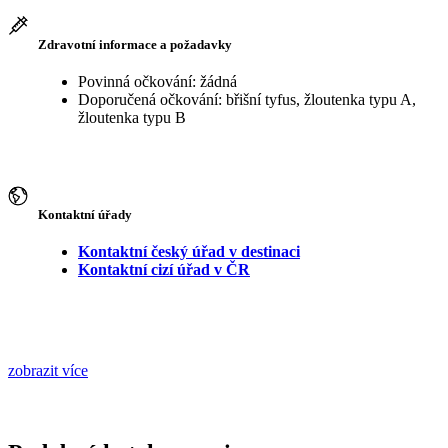
Zdravotní informace a požadavky
Povinná očkování: žádná
Doporučená očkování: břišní tyfus, žloutenka typu A,
žloutenka typu B
Kontaktní úřady
Kontaktní český úřad v destinaci
Kontaktní cizí úřad v ČR
zobrazit více