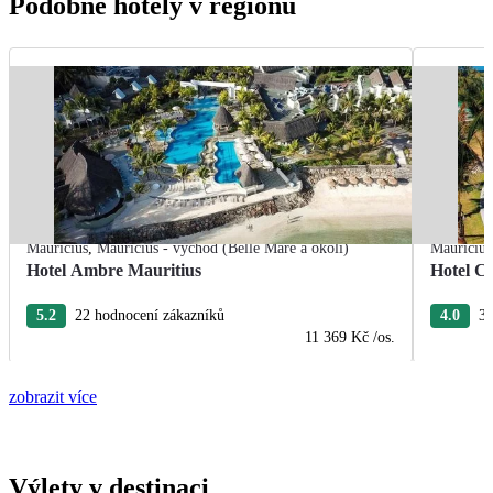
Podobné hotely v regionu
Mauricius
,
Mauricius - východ (Belle Mare a okolí)
Mauricius
Hotel Ambre Mauritius
Hotel Cr
5.2
22 hodnocení zákazníků
4.0
3 
11 369 Kč
/os.
zobrazit více
Výlety v destinaci