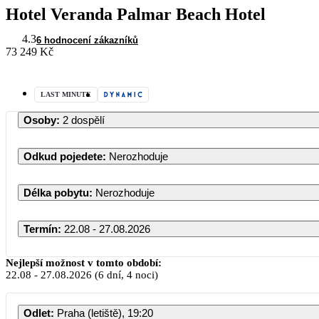
Hotel Veranda Palmar Beach Hotel
4.3
6 hodnocení zákazníků
73 249 Kč
LAST MINUTE
Osoby
:
2 dospělí
Odkud pojedete
:
Nerozhoduje
Délka pobytu
:
Nerozhoduje
Termín
:
22.08 - 27.08.2026
Srpen 2026
Nejlepší možnost v tomto období:
22.08
-
27.08.2026
(6 dní, 4 noci)
PO
ÚT
ST
ČT
PÁ
Odlet
:
Praha (letiště), 19:20