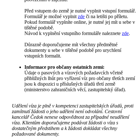
Před vstupem do země je nutné vyplnit vstupní formulář.
Formulář je možné vyplnit
zde
či na letišti po příletu.
Pokud formulář vyplníte online, je nutné jej mít u sebe v
tištěné podobě.
Návod k vyplnění vstupního formuláře naleznete
zde
.
Důrazně doporučujeme mít všechny předmětné
dokumenty u sebe v tištěné podobě pro urychlení
vstupních formalit.
Informace pro občany ostatních zemí:
Údaje o pasových a vízových požadavcích včetně
přibližných lhůt pro vyřízení víz pro občany třetích zemí
jsou k dispozici u příslušných úřadů třetí země
(ministerstvo zahraničních věcí, zastupitelský úřad).
Udělení víza je plně v kompetenci zastupitelských úřadů, proti
zamítnutí žádosti o jeho udělení není odvolání. Cestovní
kancelář Čedok nenese odpovědnost za případné neudělení
víza. Klientům doporučujeme podávat žádosti o víza s
dostatečným předstihem a k žádosti dokládat všechny
požadované dokumenty.