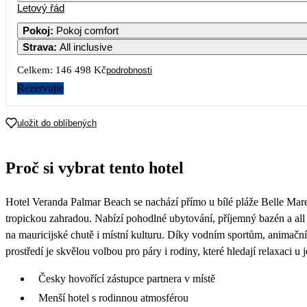
Letový řád
Pokoj
:
Pokoj comfort
Strava
:
All inclusive
3
4
5
6
7
Celkem:
146 498 Kč
podrobnosti
10
11
12
13
14
Rezervujte
17
18
19
20
21
uložit do oblíbených
73
24
25
26
27
28
Proč si vybrat tento hotel
62 879
52 819
45 629
63 009
48 729
60
31
Hotel Veranda Palmar Beach se nachází přímo u bílé pláže Belle Mar
51 239
tropickou zahradou. Nabízí pohodlné ubytování, příjemný bazén a all 
na mauricijské chutě i místní kulturu. Díky vodním sportům, anima
prostředí je skvělou volbou pro páry i rodiny, které hledají relaxaci u 
Česky hovořící zástupce partnera v místě
Menší hotel s rodinnou atmosférou