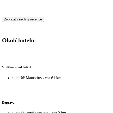
Zobrazit všechny recenze
Okolí hotelu
Vzdálenost od letiště
•
letiště Mauricius - cca 61 km
Doprava
•
autobusová zastávka - cca 2 km