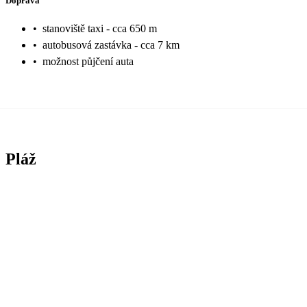
Doprava
•
stanoviště taxi - cca 650 m
•
autobusová zastávka - cca 7 km
•
možnost půjčení auta
Pláž