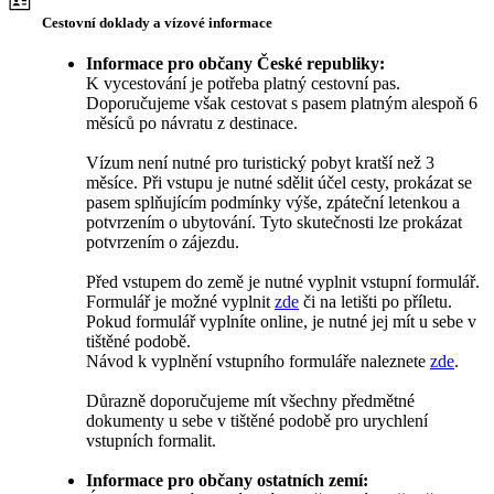
Cestovní doklady a vízové informace
Informace pro občany České republiky:
K vycestování je potřeba platný cestovní pas.
Doporučujeme však cestovat s pasem platným alespoň 6
měsíců po návratu z destinace.
Vízum není nutné pro turistický pobyt kratší než 3
měsíce. Při vstupu je nutné sdělit účel cesty, prokázat se
pasem splňujícím podmínky výše, zpáteční letenkou a
potvrzením o ubytování. Tyto skutečnosti lze prokázat
potvrzením o zájezdu.
Před vstupem do země je nutné vyplnit vstupní formulář.
Formulář je možné vyplnit
zde
či na letišti po příletu.
Pokud formulář vyplníte online, je nutné jej mít u sebe v
tištěné podobě.
Návod k vyplnění vstupního formuláře naleznete
zde
.
Důrazně doporučujeme mít všechny předmětné
dokumenty u sebe v tištěné podobě pro urychlení
vstupních formalit.
Informace pro občany ostatních zemí: