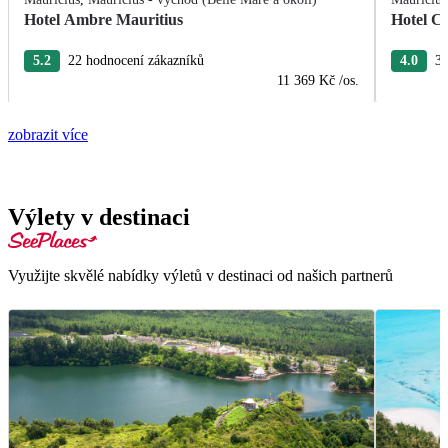
Hotel Ambre Mauritius
Hotel Cr
5.2
22 hodnocení zákazníků
4.0
3 
11 369 Kč
/os.
zobrazit více
Výlety v destinaci
Využijte skvělé nabídky výletů v destinaci od našich partnerů