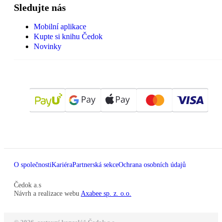
Sledujte nás
Mobilní aplikace
Kupte si knihu Čedok
Novinky
O společnosti
Kariéra
Partnerská sekce
Ochrana osobních údajů
Čedok a.s
Návrh a realizace webu
Axabee sp. z. o.o.