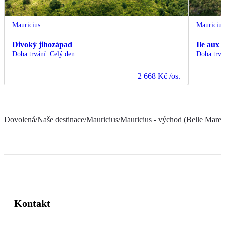
Mauricius
Mauricius
Divoký jihozápad
Ile aux 
Doba trvání
:
Celý den
Doba trvá
2 668 Kč
/os.
Dovolená
/
Naše destinace
/
Mauricius
/
Mauricius - východ (Belle Mare a
Kontakt