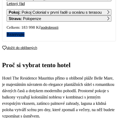
Letový řád
1
2
Pokoj
:
Pokoj Colonial v první řadě u oceánu s terasou
Strava
:
Polopenze
3
4
5
6
7
8
9
Celkem:
183 998 Kč
podrobnosti
10
11
12
13
14
15
16
Rezervujte
91 999
17
18
19
20
21
22
23
uložit do oblíbených
91 559
73 299
75 539
87 989
78 329
84 899
82 339
24
25
26
27
28
29
30
Proč si vybrat tento hotel
82 519
62 329
58 339
77 379
71 739
77 679
65 269
31
Hotel The Residence Mauritius přímo u oblíbené pláže Belle Mare,
68 169
je majestátním návratem do elegance plantážních sídel s romantikou
dávných časů a dotykem moderního pohodlí. Prostorné pokoje s
balkony vyzařují koloniální noblesu v kombinaci s jemným
evropským vkusem, zatímco palmové zahrady, laguna a klidná
poloha vytváří scénu pro dny, které zpomalí a večery, na něž budete
vzpomínat s úsměvem.