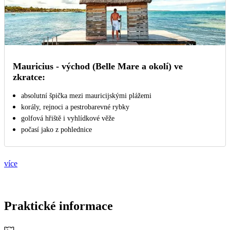
Mauricius - východ (Belle Mare a okolí) ve
zkratce:
absolutní špička mezi mauricijskými plážemi
korály, rejnoci a pestrobarevné rybky
golfová hřiště i vyhlídkové věže
počasí jako z pohlednice
více
Praktické informace