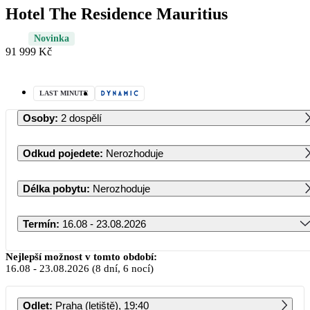
Hotel The Residence Mauritius
Novinka
91 999 Kč
LAST MINUTE
Osoby
:
2 dospělí
Odkud pojedete
:
Nerozhoduje
Délka pobytu
:
Nerozhoduje
Termín
:
16.08 - 23.08.2026
Srpen 2026
Nejlepší možnost v tomto období:
16.08
-
23.08.2026
(8 dní, 6 nocí)
PO
ÚT
ST
ČT
PÁ
SO
NE
Odlet
:
Praha (letiště), 19:40