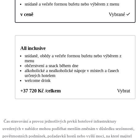
snídaně a večeře formou bufetu nebo výběrem z menu
v ceně
Vybrané
All inclusive
snídaně, obědy a večeře formou bufetu nebo výběrem z
menu
občerstvení a snack během dne
alkoholické a nealkoholické nápoje v místech a časech
určených hotelem
welcome drink
+37 720 Kč /celkem
Vybrat
Čas stravování a provoz jednotlivých prvků hotelové infrastruktury
uvedených v nabídce mohou podléhat menším změnám v důsledku sezónnosti,
povětrnostních podmínek, požadavků hostů nebo vyšší moci, na které majitel