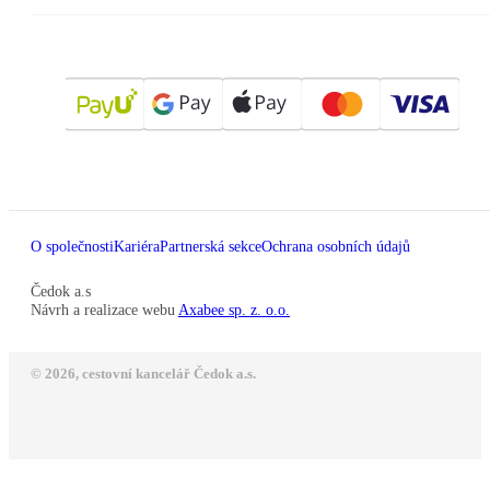
O společnosti
Kariéra
Partnerská sekce
Ochrana osobních údajů
Čedok a.s
Návrh a realizace webu
Axabee sp. z. o.o.
© 2026, cestovní kancelář Čedok a.s.