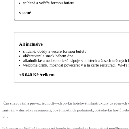
snídaně a večeře formou bufetu
v ceně
All inclusive
snídaně, obědy a večeře formou bufetu
občerstvení a snack během dne
alkoholické a nealkoholické nápoje v místech a časech určených
welcome drink, možnost povečeřet v a la carte restauraci, Wi-Fi 
+8 040 Kč /celkem
Čas stravování a provoz jednotlivých prvků hotelové infrastruktury uvedenýc
změnám v důsledku sezónnosti, povětrnostních podmínek, požadavků hostů nebo 
vliv.
Informace o oficiální kategorizaci hotelu je v souladu s kategorizací používanou