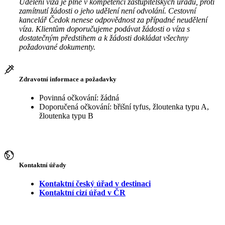
Udělení víza je plně v kompetenci zastupitelských úřadů, proti
zamítnutí žádosti o jeho udělení není odvolání. Cestovní
kancelář Čedok nenese odpovědnost za případné neudělení
víza. Klientům doporučujeme podávat žádosti o víza s
dostatečným předstihem a k žádosti dokládat všechny
požadované dokumenty.
Zdravotní informace a požadavky
Povinná očkování: žádná
Doporučená očkování: břišní tyfus, žloutenka typu A,
žloutenka typu B
Kontaktní úřady
Kontaktní český úřad v destinaci
Kontaktní cizí úřad v ČR