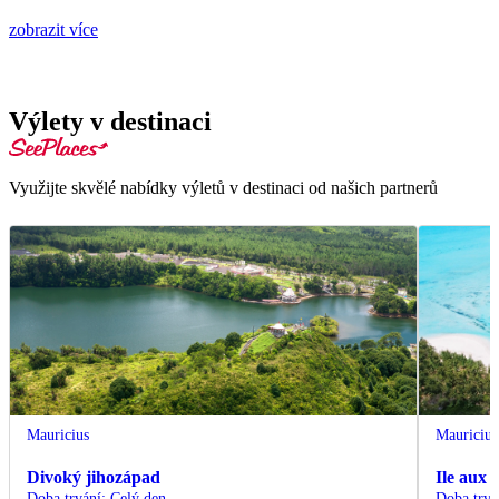
zobrazit více
Výlety v destinaci
Využijte skvělé nabídky výletů v destinaci od našich partnerů
Mauricius
Mauricius
Divoký jihozápad
Ile aux 
Doba trvání
:
Celý den
Doba trvá