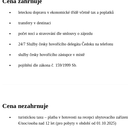
Cena zahrnuje
leteckou dopravu v ekonomické třídě včetně tax a poplatků
transfery v destinaci
počet nocí a stravování dle smlouvy o zájezdu
24/7 Služby česky hovořícího delegáta Čedoku na telefonu
služby česky hovořícího zástupce v místě
pojištění dle zákona č. 159/1999 Sb.
Cena nezahrnuje
turistickou taxu – platba v hotovosti na recepci ubytovacího zařízení
€/noc/osoba nad 12 let (pro pobyty v období od 01.10.2025)