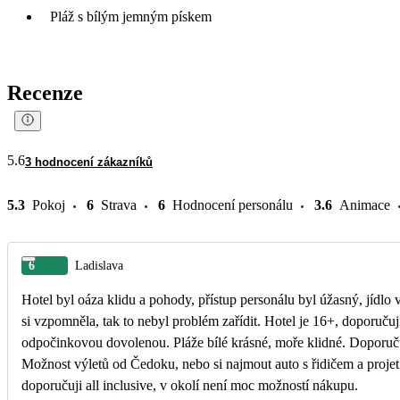
Pláž s bílým jemným pískem
Recenze
5.6
3 hodnocení zákazníků
5.3
Pokoj
6
Strava
6
Hodnocení personálu
3.6
Animace
6
Ladislava
Hotel byl oáza klidu a pohody, přístup personálu byl úžasný, jídlo 
si vzpomněla, tak to nebyl problém zařídit. Hotel je 16+, doporučuj
odpočinkovou dovolenou. Pláže bílé krásné, moře klidné. Doporuču
Možnost výletů od Čedoku, nebo si najmout auto s řidičem a projet 
doporučuji all inclusive, v okolí není moc možností nákupu.