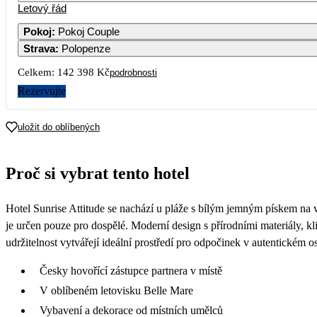
Letový řád
Pokoj
:
Pokoj Couple
Strava
:
Polopenze
3
4
5
6
7
Celkem:
142 398 Kč
podrobnosti
10
11
12
13
14
1
Rezervujte
17
18
19
20
21
2
uložit do oblíbených
76 799
58 289
52 219
70 079
51 169
71 
24
25
26
27
28
2
Proč si vybrat tento hotel
31
Hotel Sunrise Attitude se nachází u pláže s bílým jemným pískem na
je určen pouze pro dospělé. Moderní design s přírodními materiály, kl
udržitelnost vytvářejí ideální prostředí pro odpočinek v autentickém o
Česky hovořící zástupce partnera v místě
V oblíbeném letovisku Belle Mare
Vybavení a dekorace od místních umělců