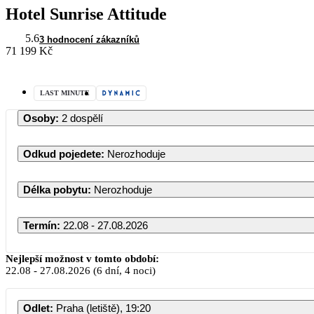
Hotel Sunrise Attitude
5.6
3 hodnocení zákazníků
71 199 Kč
LAST MINUTE
Osoby
:
2 dospělí
Odkud pojedete
:
Nerozhoduje
Délka pobytu
:
Nerozhoduje
Termín
:
22.08 - 27.08.2026
Srpen 2026
Nejlepší možnost v tomto období:
22.08
-
27.08.2026
(6 dní, 4 noci)
PO
ÚT
ST
ČT
PÁ
S
Odlet
:
Praha (letiště), 19:20