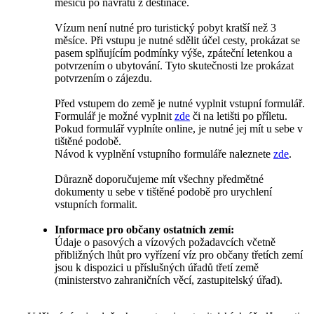
měsíců po návratu z destinace.
Vízum není nutné pro turistický pobyt kratší než 3
měsíce. Při vstupu je nutné sdělit účel cesty, prokázat se
pasem splňujícím podmínky výše, zpáteční letenkou a
potvrzením o ubytování. Tyto skutečnosti lze prokázat
potvrzením o zájezdu.
Před vstupem do země je nutné vyplnit vstupní formulář.
Formulář je možné vyplnit
zde
či na letišti po příletu.
Pokud formulář vyplníte online, je nutné jej mít u sebe v
tištěné podobě.
Návod k vyplnění vstupního formuláře naleznete
zde
.
Důrazně doporučujeme mít všechny předmětné
dokumenty u sebe v tištěné podobě pro urychlení
vstupních formalit.
Informace pro občany ostatních zemí:
Údaje o pasových a vízových požadavcích včetně
přibližných lhůt pro vyřízení víz pro občany třetích zemí
jsou k dispozici u příslušných úřadů třetí země
(ministerstvo zahraničních věcí, zastupitelský úřad).