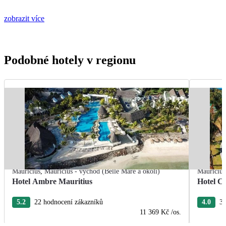
zobrazit více
Podobné hotely v regionu
Mauricius
,
Mauricius - východ (Belle Mare a okolí)
Mauricius
Hotel Ambre Mauritius
Hotel Cr
5.2
22 hodnocení zákazníků
4.0
3 
11 369 Kč
/os.