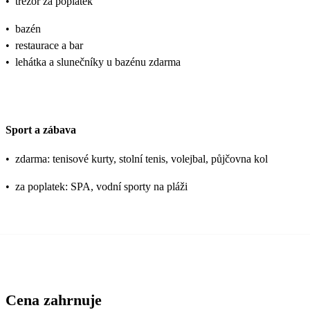
•
trezor za poplatek
•
bazén
•
restaurace a bar
•
lehátka a slunečníky u bazénu zdarma
Sport a zábava
•
zdarma: tenisové kurty, stolní tenis, volejbal, půjčovna kol
•
za poplatek: SPA, vodní sporty na pláži
Cena zahrnuje