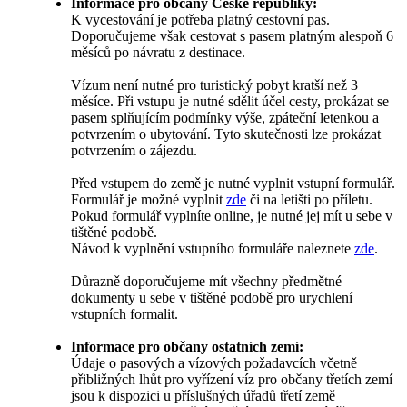
Informace pro občany České republiky:
K vycestování je potřeba platný cestovní pas.
Doporučujeme však cestovat s pasem platným alespoň 6
měsíců po návratu z destinace.
Vízum není nutné pro turistický pobyt kratší než 3
měsíce. Při vstupu je nutné sdělit účel cesty, prokázat se
pasem splňujícím podmínky výše, zpáteční letenkou a
potvrzením o ubytování. Tyto skutečnosti lze prokázat
potvrzením o zájezdu.
Před vstupem do země je nutné vyplnit vstupní formulář.
Formulář je možné vyplnit
zde
či na letišti po příletu.
Pokud formulář vyplníte online, je nutné jej mít u sebe v
tištěné podobě.
Návod k vyplnění vstupního formuláře naleznete
zde
.
Důrazně doporučujeme mít všechny předmětné
dokumenty u sebe v tištěné podobě pro urychlení
vstupních formalit.
Informace pro občany ostatních zemí:
Údaje o pasových a vízových požadavcích včetně
přibližných lhůt pro vyřízení víz pro občany třetích zemí
jsou k dispozici u příslušných úřadů třetí země