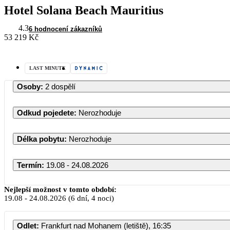
Hotel Solana Beach Mauritius
4.3
6 hodnocení zákazníků
53 219 Kč
LAST MINUTE
Osoby
:
2 dospělí
Odkud pojedete
:
Nerozhoduje
Délka pobytu
:
Nerozhoduje
Termín
:
19.08 - 24.08.2026
Srpen 2026
Nejlepší možnost v tomto období:
19.08
-
24.08.2026
(6 dní, 4 noci)
PO
ÚT
ST
ČT
PÁ
Odlet
:
Frankfurt nad Mohanem (letiště), 16:35