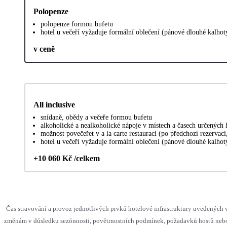
Polopenze
polopenze formou bufetu
hotel u večeří vyžaduje formální oblečení (pánové dlouhé kalhot
v ceně
All inclusive
snídaně, obědy a večeře formou bufetu
alkoholické a nealkoholické nápoje v místech a časech určených
možnost povečeřet v a la carte restauraci (po předchozí rezervaci
hotel u večeří vyžaduje formální oblečení (pánové dlouhé kalhot
+10 060 Kč /celkem
Čas stravování a provoz jednotlivých prvků hotelové infrastruktury uvedenýc
změnám v důsledku sezónnosti, povětrnostních podmínek, požadavků hostů nebo 