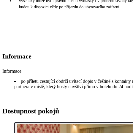
výše taxy může být úpravou místní vyhlášky i v průběhu sezony kd
budou k dispozici vždy po příjezdu do ubytovacího zařízení
Informace
Informace
po příletu cestující obdrží uvítací dopis v češtině s kontakt
partnera v místě, který hosty navštíví přímo v hotelu do 24 hodi
Dostupnost pokojů