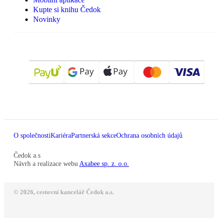
Kupte si knihu Čedok
Novinky
O společnosti
Kariéra
Partnerská sekce
Ochrana osobních údajů
Čedok a.s
Návrh a realizace webu
Axabee sp. z. o.o.
© 2026, cestovní kancelář Čedok a.s.