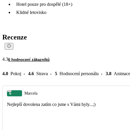
Hotel pouze pro dospělé (18+)
Klidné letovisko
Recenze
4.3
6 hodnocení zákazníků
4.8
Pokoj
4.6
Strava
5
Hodnocení personálu
3.8
Animac
6
Marcela
Nejlepší dovolena zatím co jsme s Vámi byly...;)