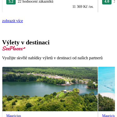
5.2
22 hodnocení zákazníků
4.0
3 
11 369 Kč
/os.
zobrazit více
Výlety v destinaci
Využijte skvělé nabídky výletů v destinaci od našich partnerů
Mauricius
Mauricius