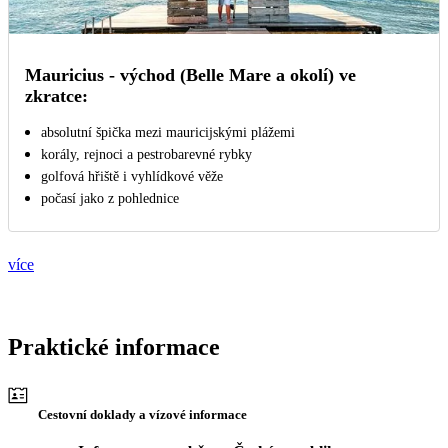
Mauricius - východ (Belle Mare a okolí) ve
zkratce:
absolutní špička mezi mauricijskými plážemi
korály, rejnoci a pestrobarevné rybky
golfová hřiště i vyhlídkové věže
počasí jako z pohlednice
více
Praktické informace
Cestovní doklady a vízové informace