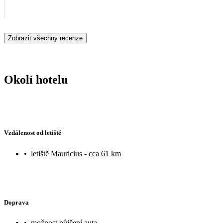
Zobrazit všechny recenze
Okolí hotelu
Vzdálenost od letiště
•
letiště Mauricius - cca 61 km
Doprava
•
možnost půjčení auta