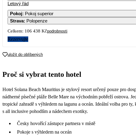
Letový řád
Pokoj
:
Pokoj superior
Strava
:
Polopenze
3
4
5
6
7
Celkem:
106 438 Kč
podrobnosti
10
11
12
13
14
Rezervujte
17
18
19
20
21
uložit do oblíbených
53 219
62 859
52 169
66
24
25
26
27
28
Proč si vybrat tento hotel
57 599
53 299
52 099
69 069
31
Hotel Solana Beach Mauritius je stylový resort určený pouze pro dosp
nádherné písečné pláže Belle Mare na východním pobřeží ostrova. Je
tropické zahradě s výhledem na lagunu a oceán. Ideální volba pro ty,
s all inclusive pohodlím a nádechem exotiky.
Česky hovořící zástupce partnera v místě
Pokoje s výhledem na oceán