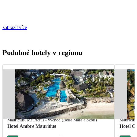
zobrazit více
Podobné hotely v regionu
Mauricius
,
Mauricius - východ (Belle Mare a okolí)
Mauricius
Hotel Ambre Mauritius
Hotel Cr