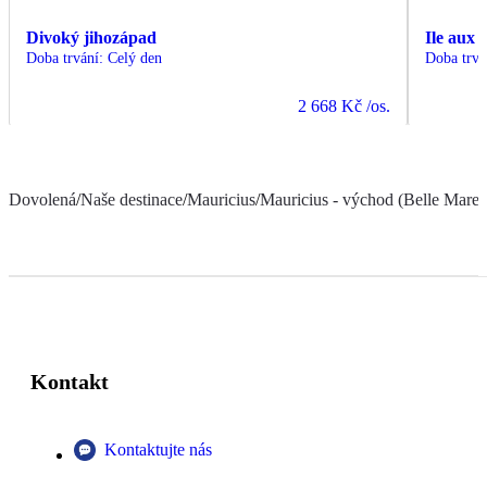
Divoký jihozápad
Ile aux 
Doba trvání
:
Celý den
Doba trvá
2 668 Kč
/os.
Dovolená
/
Naše destinace
/
Mauricius
/
Mauricius - východ (Belle Mare a
Kontakt
Kontaktujte nás