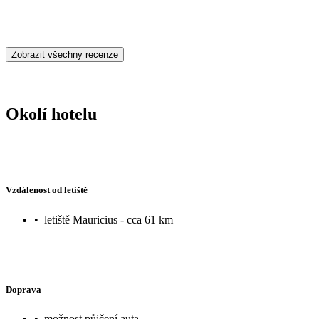
Zobrazit všechny recenze
Okolí hotelu
Vzdálenost od letiště
•
letiště Mauricius - cca 61 km
Doprava
•
možnost půjčení auta