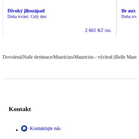
Divoký jihozápad
Ile aux 
Doba trvání
:
Celý den
Doba trvá
2 661 Kč
/os.
Dovolená
/
Naše destinace
/
Mauricius
/
Mauricius - východ (Belle Mare a
Kontakt
Kontaktujte nás