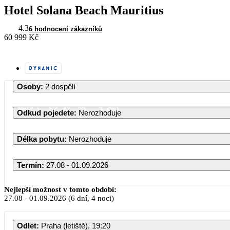
Hotel Solana Beach Mauritius
4.3
6 hodnocení zákazníků
60 999 Kč
Osoby
:
2 dospělí
Odkud pojedete
:
Nerozhoduje
Délka pobytu
:
Nerozhoduje
Termín
:
27.08 - 01.09.2026
Srpen 2026
Nejlepší možnost v tomto období:
27.08
-
01.09.2026
(6 dní, 4 noci)
PO
ÚT
ST
ČT
PÁ
Odlet
:
Praha (letiště), 19:20