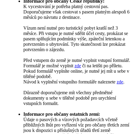
Informace pro občany České republiky:
K vycestování je potřeba platný cestovní pas.
Doporučujeme však cestovat s pasem platným alespoň 6
měsíců po návratu z destinace.
Vízum není nutné pro turistický pobyt kratší než 3
měsíce. Při vstupu je nutné sdělit účel cesty, prokázat se
pasem splňujícím podmínky výše, zpáteční letenkou a
potvrzením o ubytování. Tyto skutečnosti lze prokázat
potvrzením o zájezdu.
Před vstupem do země je nutné vyplnit vstupní formulář.
Formulář je možné vyplnit
zde
či na letišti po příletu.
Pokud formulář vyplníte online, je nutné jej mít u sebe v
tištěné podobě.
Návod k vyplnění vstupního formuláře naleznete
zde
.
Důrazně doporučujeme mít všechny předmětné
dokumenty u sebe v tištěné podobě pro urychlení
vstupních formalit.
Informace pro občany ostatních zemí:
Údaje o pasových a vízových požadavcích včetně
přibližných lhůt pro vyřízení víz pro občany třetích zemí
jsou k dispozici u příslušných úřadů třetí země