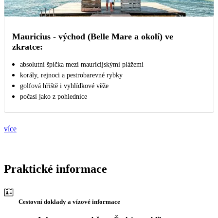
Mauricius - východ (Belle Mare a okolí) ve
zkratce:
absolutní špička mezi mauricijskými plážemi
korály, rejnoci a pestrobarevné rybky
golfová hřiště i vyhlídkové věže
počasí jako z pohlednice
více
Praktické informace
Cestovní doklady a vízové informace