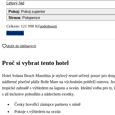
Letový řád
Pokoj
:
Pokoj superior
Strava
:
Polopenze
3
4
5
6
7
Celkem:
121 998 Kč
podrobnosti
10
11
12
13
14
Rezervujte
60 059
17
18
19
20
21
uložit do oblíbených
53 219
69 089
52 169
69
24
25
26
27
28
Proč si vybrat tento hotel
61 929
49 569
43 069
60 999
31
Hotel Solana Beach Mauritius je stylový resort určený pouze pro dosp
nádherné písečné pláže Belle Mare na východním pobřeží ostrova. Je
tropické zahradě s výhledem na lagunu a oceán. Ideální volba pro ty,
s all inclusive pohodlím a nádechem exotiky.
Česky hovořící zástupce partnera v místě
Pokoje s výhledem na oceán