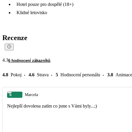
Hotel pouze pro dospělé (18+)
Klidné letovisko
Recenze
4.3
6 hodnocení zákazníků
4.8
Pokoj
4.6
Strava
5
Hodnocení personálu
3.8
Animac
6
Marcela
Nejlepší dovolena zatím co jsme s Vámi byly...;)