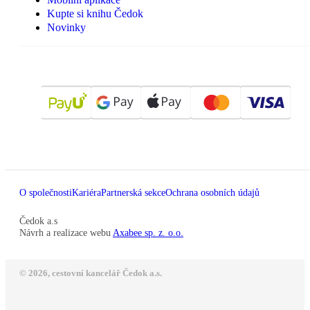
Kupte si knihu Čedok
Novinky
O společnosti
Kariéra
Partnerská sekce
Ochrana osobních údajů
Čedok a.s
Návrh a realizace webu
Axabee sp. z. o.o.
© 2026, cestovní kancelář Čedok a.s.