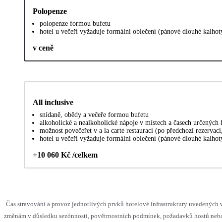
Polopenze
polopenze formou bufetu
hotel u večeří vyžaduje formální oblečení (pánové dlouhé kalhot
v ceně
All inclusive
snídaně, obědy a večeře formou bufetu
alkoholické a nealkoholické nápoje v místech a časech určených
možnost povečeřet v a la carte restauraci (po předchozí rezervaci
hotel u večeří vyžaduje formální oblečení (pánové dlouhé kalhot
+10 060 Kč /celkem
Čas stravování a provoz jednotlivých prvků hotelové infrastruktury uvedenýc
změnám v důsledku sezónnosti, povětrnostních podmínek, požadavků hostů nebo 