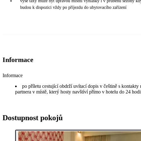
výše taxy může být úpravou místní vyhlášky i v průběhu sezony kd
budou k dispozici vždy po příjezdu do ubytovacího zařízení
Informace
Informace
po příletu cestující obdrží uvítací dopis v češtině s kontakt
partnera v místě, který hosty navštíví přímo v hotelu do 24 hodi
Dostupnost pokojů