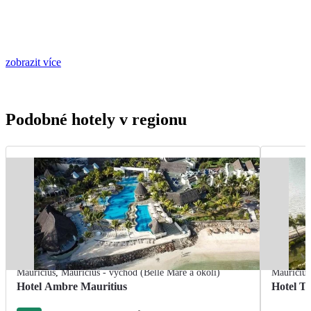
zobrazit více
Podobné hotely v regionu
Mauricius
,
Mauricius - východ (Belle Mare a okolí)
Mauricius
Hotel Ambre Mauritius
Hotel T