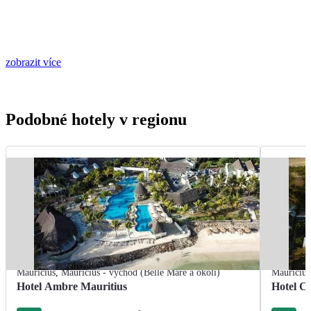
zobrazit více
Podobné hotely v regionu
Mauricius
,
Mauricius - východ (Belle Mare a okolí)
Mauricius
Hotel Ambre Mauritius
Hotel C