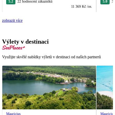
5.2
22 hodnocení zákazníků
5.0
3 
11 369 Kč
/os.
zobrazit více
Výlety v destinaci
Využijte skvělé nabídky výletů v destinaci od našich partnerů
Mauricius
Mauricius