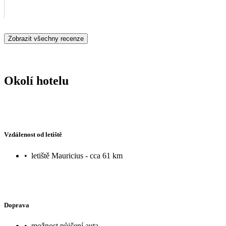
Zobrazit všechny recenze
Okolí hotelu
Vzdálenost od letiště
•
letiště Mauricius - cca 61 km
Doprava
•
možnost půjčení auta