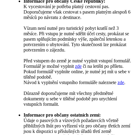
Informace pro občany České republiky:
K vycestování je potřeba platný cestovní pas.
Doporučujeme však cestovat s pasem platným alespoň 6
měsíců po návratu z destinace.
Vízum není nutné pro turistický pobyt kratší než 3
měsíce. Při vstupu je nutné sdělit účel cesty, prokázat se
pasem splňujícím podmínky výše, zpáteční letenkou a
potvrzením o ubytování. Tyto skutečnosti lze prokázat
potvrzením o zájezdu.
Před vstupem do země je nutné vyplnit vstupní formulář.
Formulář je možné vyplnit
zde
či na letišti po příletu.
Pokud formulář vyplníte online, je nutné jej mít u sebe v
tištěné podobě.
Návod k vyplnění vstupního formuláře naleznete
zde
.
Důrazně doporučujeme mít všechny předmětné
dokumenty u sebe v tištěné podobě pro urychlení
vstupních formalit.
Informace pro občany ostatních zemí:
Údaje o pasových a vízových požadavcích včetně
přibližných lhůt pro vyřízení víz pro občany třetích zemí
jsou k dispozici u příslušných úřadů třetí země