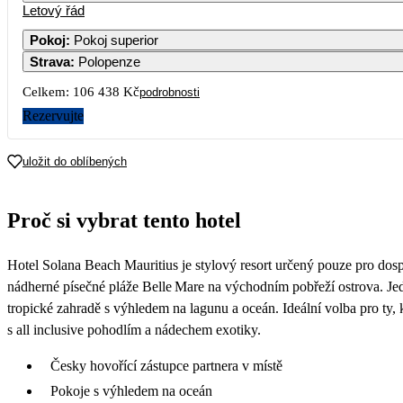
Letový řád
Pokoj
:
Pokoj superior
Strava
:
Polopenze
3
4
5
6
7
Celkem:
106 438 Kč
podrobnosti
10
11
12
13
14
Rezervujte
17
18
19
20
21
uložit do oblíbených
53 219
66 969
52 169
61
24
25
26
27
28
Proč si vybrat tento hotel
57 469
53 299
52 099
69 079
31
Hotel Solana Beach Mauritius je stylový resort určený pouze pro dosp
nádherné písečné pláže Belle Mare na východním pobřeží ostrova. Je
tropické zahradě s výhledem na lagunu a oceán. Ideální volba pro ty,
s all inclusive pohodlím a nádechem exotiky.
Česky hovořící zástupce partnera v místě
Pokoje s výhledem na oceán