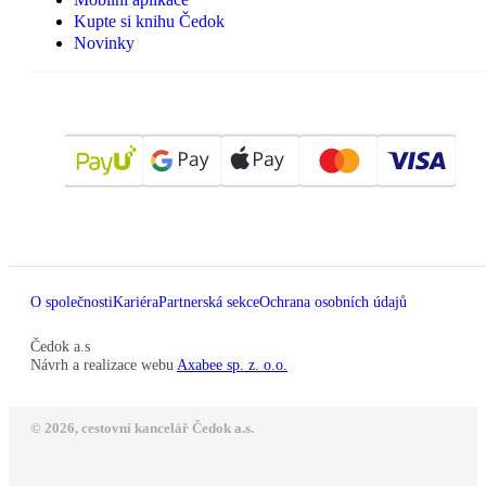
Kupte si knihu Čedok
Novinky
O společnosti
Kariéra
Partnerská sekce
Ochrana osobních údajů
Čedok a.s
Návrh a realizace webu
Axabee sp. z. o.o.
© 2026, cestovní kancelář Čedok a.s.