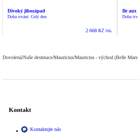
Divoký jihozápad
Ile aux 
Doba trvání
:
Celý den
Doba trvá
2 668 Kč
/os.
Dovolená
/
Naše destinace
/
Mauricius
/
Mauricius - východ (Belle Mare a
Kontakt
Kontaktujte nás