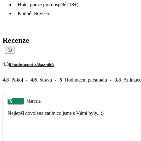
Hotel pouze pro dospělé (18+)
Klidné letovisko
Recenze
4.3
6 hodnocení zákazníků
4.8
Pokoj
4.6
Strava
5
Hodnocení personálu
3.8
Animac
6
Marcela
Nejlepší dovolena zatím co jsme s Vámi byly...;)