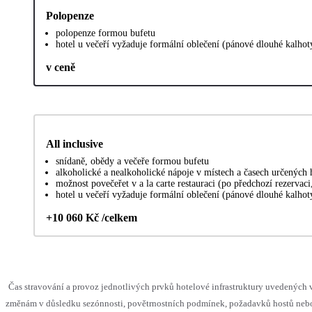
Polopenze
polopenze formou bufetu
hotel u večeří vyžaduje formální oblečení (pánové dlouhé kalhot
v ceně
All inclusive
snídaně, obědy a večeře formou bufetu
alkoholické a nealkoholické nápoje v místech a časech určených
možnost povečeřet v a la carte restauraci (po předchozí rezervaci
hotel u večeří vyžaduje formální oblečení (pánové dlouhé kalhot
+10 060 Kč /celkem
Čas stravování a provoz jednotlivých prvků hotelové infrastruktury uvedenýc
změnám v důsledku sezónnosti, povětrnostních podmínek, požadavků hostů nebo 