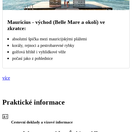
Mauricius - východ (Belle Mare a okolí) ve
zkratce:
absolutní špička mezi mauricijskými plážemi
korály, rejnoci a pestrobarevné rybky
golfová hřiště i vyhlídkové věže
počasí jako z pohlednice
více
Praktické informace
Cestovní doklady a vízové informace