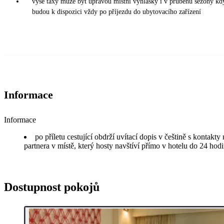
výše taxy může být úpravou místní vyhlášky i v průběhu sezony kd
budou k dispozici vždy po příjezdu do ubytovacího zařízení
Informace
Informace
po příletu cestující obdrží uvítací dopis v češtině s kontakt
partnera v místě, který hosty navštíví přímo v hotelu do 24 hodi
Dostupnost pokojů