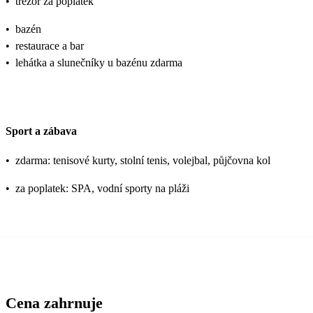
•
trezor za poplatek
•
bazén
•
restaurace a bar
•
lehátka a slunečníky u bazénu zdarma
Sport a zábava
•
zdarma: tenisové kurty, stolní tenis, volejbal, půjčovna kol
•
za poplatek: SPA, vodní sporty na pláži
Cena zahrnuje