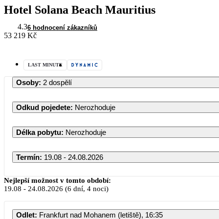
Hotel Solana Beach Mauritius
4.3
6 hodnocení zákazníků
53 219 Kč
LAST MINUTE
Osoby
:
2 dospělí
Odkud pojedete
:
Nerozhoduje
Délka pobytu
:
Nerozhoduje
Termín
:
19.08 - 24.08.2026
Srpen 2026
Nejlepší možnost v tomto období:
19.08
-
24.08.2026
(6 dní, 4 noci)
PO
ÚT
ST
ČT
PÁ
Odlet
:
Frankfurt nad Mohanem (letiště), 16:35