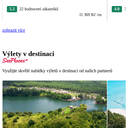
5.2
22 hodnocení zákazníků
4.0
3 
11 369 Kč
/os.
zobrazit více
Výlety v destinaci
Využijte skvělé nabídky výletů v destinaci od našich partnerů