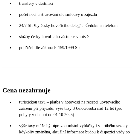
transfery v destinaci
počet nocí a stravování dle smlouvy o zájezdu
24/7 Služby česky hovořícího delegáta Čedoku na telefonu
služby česky hovořícího zástupce v místě
pojištění dle zákona č. 159/1999 Sb.
Cena nezahrnuje
turistickou taxu – platba v hotovosti na recepci ubytovacího
zařízení při příjezdu, výše taxy 3 €/noc/osoba nad 12 let (pro
pobyty v období od 01.10.2025)
výše taxy může být úpravou místní vyhlášky i v průběhu sezony
kdykoliv změněna, aktuální informace budou k dispozici vždy po