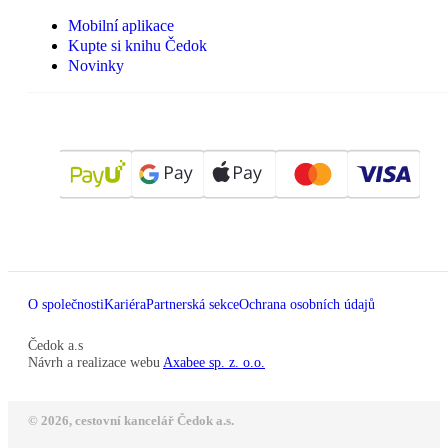
Mobilní aplikace
Kupte si knihu Čedok
Novinky
O společnosti
Kariéra
Partnerská sekce
Ochrana osobních údajů
Čedok a.s
Návrh a realizace webu
Axabee sp. z. o.o.
© 2026, cestovní kancelář Čedok a.s.