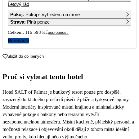
Letový řád
1
2
Pokoj
:
Pokoj s výhledem na moře
Strava
:
Plná penze
3
4
5
6
7
8
9
Celkem:
116 598 Kč
podrobnosti
10
11
12
13
14
15
16
Rezervujte
71 929
17
18
19
20
21
22
23
uložit do oblíbených
73 369
61 659
58 299
70 049
57 239
74 819
59 279
24
25
26
27
28
29
30
Proč si vybrat tento hotel
64 789
56 209
52 939
64 989
50 729
65 379
55 249
31
Hotel SALT of Palmar je butikový resort pouze pro dospělé,
55 439
zasazený do klidného prostředí písečné pláže a tyrkysové laguny.
Moderní interiéry inspirované místní krajinou a minimalisticky
vybavené pokoje s balkony nebo terasami vytváří
nezapomenutelnou atmosféru. Místní kuchyně, přátelský personál a
možnosti relaxace i objevování okolí dělají z tohoto místa ideální
volbu pro ty, kdo hledají něco výjimečného.