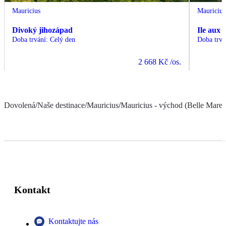
Mauricius
Mauricius
Divoký jihozápad
Ile aux 
Doba trvání
:
Celý den
Doba trvá
2 668 Kč
/os.
Dovolená
/
Naše destinace
/
Mauricius
/
Mauricius - východ (Belle Mare a
Kontakt
Kontaktujte nás