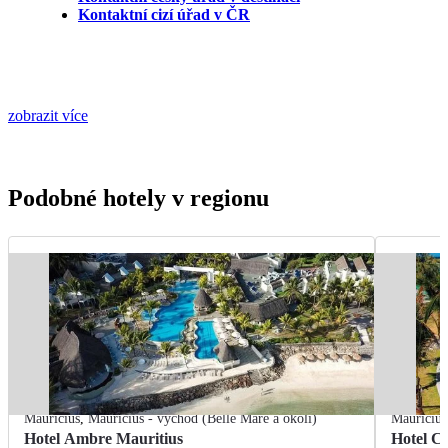
Kontaktní cizí úřad v ČR
zobrazit více
Podobné hotely v regionu
Mauricius
,
Mauricius - východ (Belle Mare a okolí)
Mauricius
Hotel Ambre Mauritius
Hotel Cr