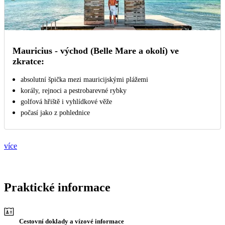
Mauricius - východ (Belle Mare a okolí) ve
zkratce:
absolutní špička mezi mauricijskými plážemi
korály, rejnoci a pestrobarevné rybky
golfová hřiště i vyhlídkové věže
počasí jako z pohlednice
více
Praktické informace
Cestovní doklady a vízové informace