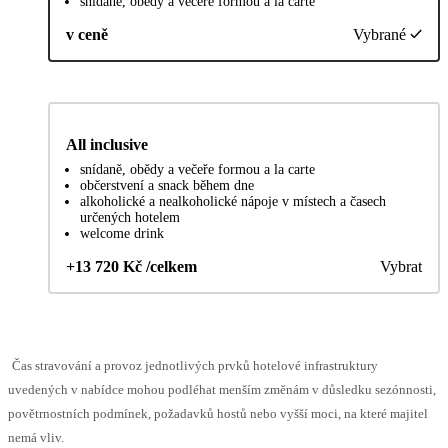
snídaně, obědy a večeře formou a la carte
v ceně
Vybrané
All inclusive
snídaně, obědy a večeře formou a la carte
občerstvení a snack během dne
alkoholické a nealkoholické nápoje v místech a časech
určených hotelem
welcome drink
+13 720 Kč /celkem
Vybrat
Čas stravování a provoz jednotlivých prvků hotelové infrastruktury
uvedených v nabídce mohou podléhat menším změnám v důsledku sezónnosti,
povětrnostních podmínek, požadavků hostů nebo vyšší moci, na které majitel
nemá vliv.