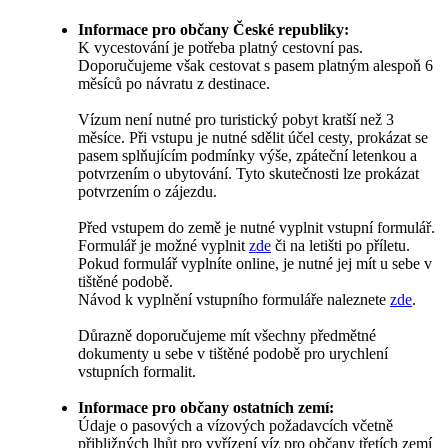
Informace pro občany České republiky:
K vycestování je potřeba platný cestovní pas.
Doporučujeme však cestovat s pasem platným alespoň 6
měsíců po návratu z destinace.
Vízum není nutné pro turistický pobyt kratší než 3
měsíce. Při vstupu je nutné sdělit účel cesty, prokázat se
pasem splňujícím podmínky výše, zpáteční letenkou a
potvrzením o ubytování. Tyto skutečnosti lze prokázat
potvrzením o zájezdu.
Před vstupem do země je nutné vyplnit vstupní formulář.
Formulář je možné vyplnit
zde
či na letišti po příletu.
Pokud formulář vyplníte online, je nutné jej mít u sebe v
tištěné podobě.
Návod k vyplnění vstupního formuláře naleznete
zde
.
Důrazně doporučujeme mít všechny předmětné
dokumenty u sebe v tištěné podobě pro urychlení
vstupních formalit.
Informace pro občany ostatních zemí:
Údaje o pasových a vízových požadavcích včetně
přibližných lhůt pro vyřízení víz pro občany třetích zemí