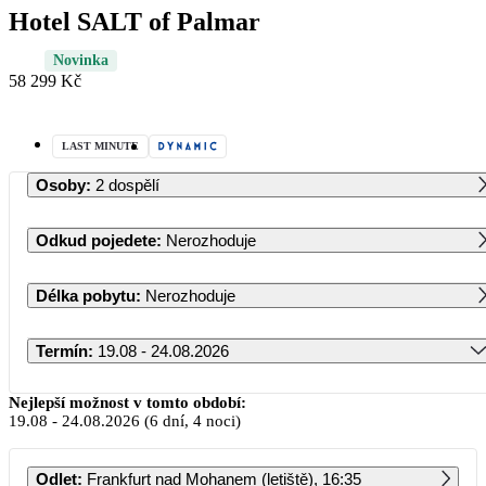
Hotel SALT of Palmar
Novinka
58 299 Kč
LAST MINUTE
Osoby
:
2 dospělí
Odkud pojedete
:
Nerozhoduje
Délka pobytu
:
Nerozhoduje
Termín
:
19.08 - 24.08.2026
Srpen 2026
Nejlepší možnost v tomto období:
19.08
-
24.08.2026
(6 dní, 4 noci)
PO
ÚT
ST
ČT
PÁ
SO
NE
Odlet
:
Frankfurt nad Mohanem (letiště), 16:35