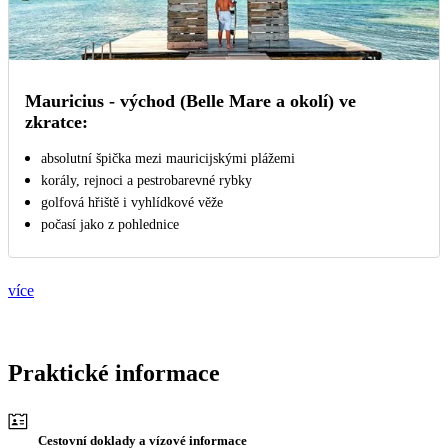
Mauricius - východ (Belle Mare a okolí) ve
zkratce:
absolutní špička mezi mauricijskými plážemi
korály, rejnoci a pestrobarevné rybky
golfová hřiště i vyhlídkové věže
počasí jako z pohlednice
více
Praktické informace
Cestovní doklady a vízové informace