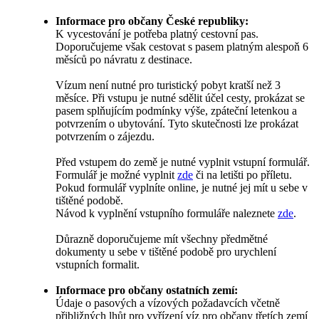
Informace pro občany České republiky:
K vycestování je potřeba platný cestovní pas.
Doporučujeme však cestovat s pasem platným alespoň 6
měsíců po návratu z destinace.
Vízum není nutné pro turistický pobyt kratší než 3
měsíce. Při vstupu je nutné sdělit účel cesty, prokázat se
pasem splňujícím podmínky výše, zpáteční letenkou a
potvrzením o ubytování. Tyto skutečnosti lze prokázat
potvrzením o zájezdu.
Před vstupem do země je nutné vyplnit vstupní formulář.
Formulář je možné vyplnit
zde
či na letišti po příletu.
Pokud formulář vyplníte online, je nutné jej mít u sebe v
tištěné podobě.
Návod k vyplnění vstupního formuláře naleznete
zde
.
Důrazně doporučujeme mít všechny předmětné
dokumenty u sebe v tištěné podobě pro urychlení
vstupních formalit.
Informace pro občany ostatních zemí:
Údaje o pasových a vízových požadavcích včetně
přibližných lhůt pro vyřízení víz pro občany třetích zemí