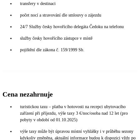
transfery v destinaci
počet nocí a stravování dle smlouvy o zájezdu
24/7 Služby česky hovořícího delegáta Čedoku na telefonu
služby česky hovořícího zástupce v místě
pojištění dle zákona č. 159/1999 Sb.
Cena nezahrnuje
turistickou taxu – platba v hotovosti na recepci ubytovacího
zařízení při příjezdu, výše taxy 3 €/noc/osoba nad 12 let (pro
pobyty v období od 01.10.2025)
výše taxy může být úpravou místní vyhlášky i v průběhu sezony
kdykoliv změněna, aktuální informace budou k dispozici vždy po