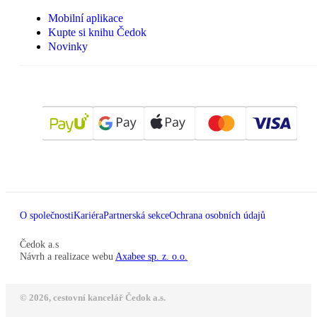
Mobilní aplikace
Kupte si knihu Čedok
Novinky
O společnosti
Kariéra
Partnerská sekce
Ochrana osobních údajů
Čedok a.s
Návrh a realizace webu
Axabee sp. z. o.o.
© 2026, cestovní kancelář Čedok a.s.