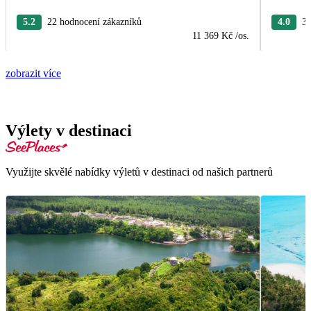
5.2
22 hodnocení zákazníků
4.0
3 
11 369 Kč
/os.
zobrazit více
Výlety v destinaci
Využijte skvělé nabídky výletů v destinaci od našich partnerů