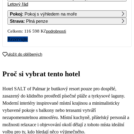
Letový řád
1
2
Pokoj
:
Pokoj s výhledem na moře
Strava
:
Plná penze
3
4
5
6
7
8
9
Celkem:
116 598 Kč
podrobnosti
10
11
12
13
14
15
16
Rezervujte
65 319
17
18
19
20
21
22
23
uložit do oblíbených
73 369
61 659
58 299
70 049
57 239
74 819
59 279
24
25
26
27
28
29
30
Proč si vybrat tento hotel
64 789
56 209
52 939
64 989
50 729
65 379
55 249
31
Hotel SALT of Palmar je butikový resort pouze pro dospělé,
55 439
zasazený do klidného prostředí písečné pláže a tyrkysové laguny.
Moderní interiéry inspirované místní krajinou a minimalisticky
vybavené pokoje s balkony nebo terasami vytváří
nezapomenutelnou atmosféru. Místní kuchyně, přátelský personál a
možnosti relaxace i objevování okolí dělají z tohoto místa ideální
volbu pro ty, kdo hledají něco výjimečného.