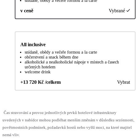
snídaně, obědy a večeře formou a la carte
v ceně
Vybrané
All inclusive
snídaně, obědy a večeře formou a la carte
občerstvení a snack během dne
alkoholické a nealkoholické nápoje v místech a časech
určených hotelem
welcome drink
+13 720 Kč /celkem
Vybrat
Čas stravování a provoz jednotlivých prvků hotelové infrastruktury
uvedených v nabídce mohou podléhat menším změnám v důsledku sezónnosti,
povětrnostních podmínek, požadavků hostů nebo vyšší moci, na které majitel
nemá vliv.