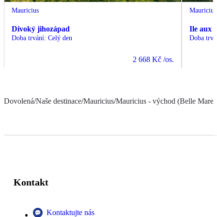
Mauricius
Mauricius
Divoký jihozápad
Ile aux 
Doba trvání
:
Celý den
Doba trvá
2 668 Kč
/os.
Dovolená
/
Naše destinace
/
Mauricius
/
Mauricius - východ (Belle Mare a
Kontakt
Kontaktujte nás