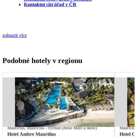
Kontaktní cizí úřad v ČR
zobrazit více
Podobné hotely v regionu
Mauricius
,
Mauricius - východ (Belle Mare a okolí)
Mauricius
Hotel Ambre Mauritius
Hotel Cr