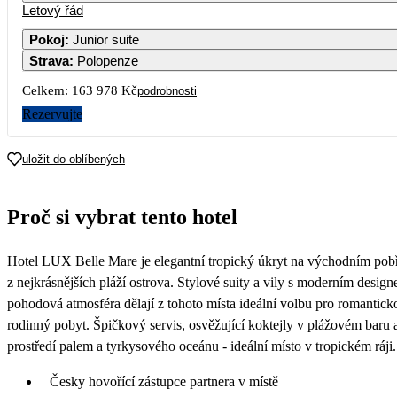
Letový řád
1
Pokoj
:
Junior suite
Strava
:
Polopenze
3
4
5
6
7
8
Celkem:
163 978 Kč
podrobnosti
10
11
12
13
14
15
Rezervujte
17
18
19
20
21
22
uložit do oblíbených
24
25
26
27
28
29
Proč si vybrat tento hotel
81 989
60 349
72 319
31
Hotel LUX Belle Mare je elegantní tropický úkryt na východním pobř
68 309
z nejkrásnějších pláží ostrova. Stylové suity a vily s moderním desig
pohodová atmosféra dělají z tohoto místa ideální volbu pro romantick
rodinný pobyt. Špičkový servis, osvěžující koktejly v plážovém baru 
prostředí palem a tyrkysového oceánu - ideální místo v tropickém ráji.
Česky hovořící zástupce partnera v místě