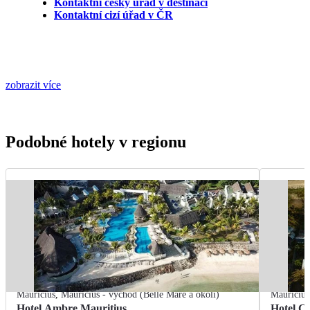
Kontaktní český úřad v destinaci
Kontaktní cizí úřad v ČR
zobrazit více
Podobné hotely v regionu
Mauricius
,
Mauricius - východ (Belle Mare a okolí)
Mauricius
Hotel Ambre Mauritius
Hotel C