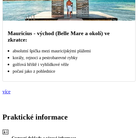
Mauricius - východ (Belle Mare a okolí) ve
zkratce:
absolutní špička mezi mauricijskými plážemi
korály, rejnoci a pestrobarevné rybky
golfová hřiště i vyhlídkové věže
počasí jako z pohlednice
více
Praktické informace
Cestovní doklady a vízové informace