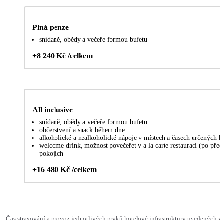
Plná penze
snídaně, obědy a večeře formou bufetu
+8 240 Kč /celkem
All inclusive
snídaně, obědy a večeře formou bufetu
občerstvení a snack během dne
alkoholické a nealkoholické nápoje v místech a časech určených
welcome drink, možnost povečeřet v a la carte restauraci (po pře
pokojích
+16 480 Kč /celkem
Čas stravování a provoz jednotlivých prvků hotelové infrastruktury uvedených