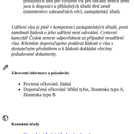
přibližných lhůt pro vyřízení víz pro občany třetích zemí
jsou k dispozici u příslušných úřadů třetí země
(ministerstvo zahraničních věcí, zastupitelský úřad).
Udělení víza je plně v kompetenci zastupitelských úřadů, proti
zamítnutí žádosti o jeho udělení není odvolání. Cestovní
kancelář Čedok nenese odpovědnost za případné neudělení
víza. Klientům doporučujeme podávat žádosti o víza s
dostatečným předstihem a k žádosti dokládat všechny
požadované dokumenty.
Zdravotní informace a požadavky
Povinná očkování: žádná
Doporučená očkování: břišní tyfus, žloutenka typu A,
žloutenka typu B
Kontaktní úřady