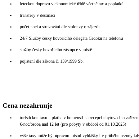
leteckou dopravu v ekonomické třídě včetně tax a poplatků
transfery v destinaci
počet nocí a stravování dle smlouvy o zájezdu
24/7 Služby česky hovořícího delegáta Čedoku na telefonu
služby česky hovořícího zástupce v místě
pojištění dle zákona č. 159/1999 Sb.
Cena nezahrnuje
turistickou taxu – platba v hotovosti na recepci ubytovacího zařízení
€/noc/osoba nad 12 let (pro pobyty v období od 01.10.2025)
výše taxy může být úpravou místní vyhlášky i v průběhu sezony kd