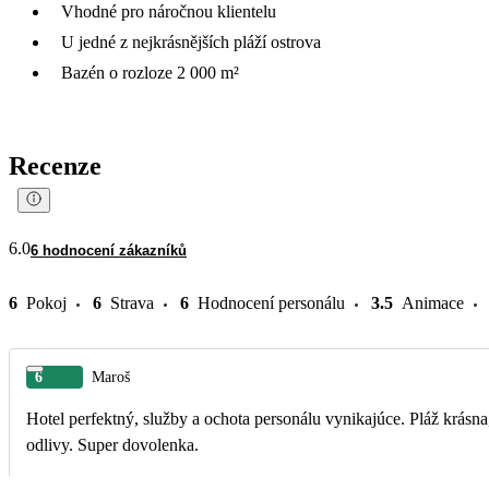
Vhodné pro náročnou klientelu
U jedné z nejkrásnějších pláží ostrova
Bazén o rozloze 2 000 m²
Recenze
6.0
6 hodnocení zákazníků
6
Pokoj
6
Strava
6
Hodnocení personálu
3.5
Animace
6
Maroš
Hotel perfektný, služby a ochota personálu vynikajúce. Pláž krásna
odlivy. Super dovolenka.