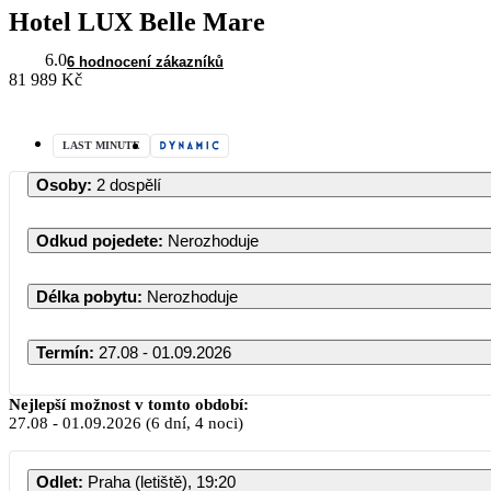
Hotel LUX Belle Mare
6.0
6 hodnocení zákazníků
81 989 Kč
LAST MINUTE
Osoby
:
2 dospělí
Odkud pojedete
:
Nerozhoduje
Délka pobytu
:
Nerozhoduje
Termín
:
27.08 - 01.09.2026
Srpen 2026
Nejlepší možnost v tomto období:
27.08
-
01.09.2026
(6 dní, 4 noci)
PO
ÚT
ST
ČT
PÁ
SO
Odlet
:
Praha (letiště), 19:20