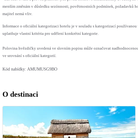
menším změnám v důsledku sezónnosti, povětrnostních podmínek, požadavků hos
majitel nemá vliv.
Informace o oficiální kategorizaci hotelu je v souladu s kategorizací používanou
uplatňuje vlastní kritéria pro udělení konkrétní kategorie.
Polovina hvězdičky uvedená ve slovním popisu může označovat nadhodnoceno
ve srovnání s oficiální kategorií.
Kód nabídky:
AMUMUSG9BO
O destinaci