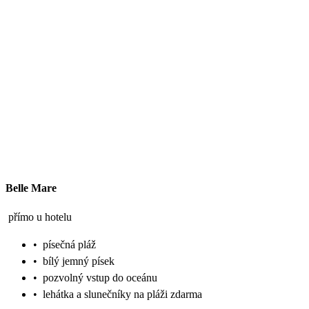
Belle Mare
přímo u hotelu
•
písečná pláž
•
bílý jemný písek
•
pozvolný vstup do oceánu
•
lehátka a slunečníky na pláži zdarma