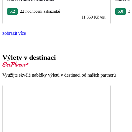
5.2
22 hodnocení zákazníků
5.0
3 
11 369 Kč
/os.
zobrazit více
Výlety v destinaci
Využijte skvělé nabídky výletů v destinaci od našich partnerů