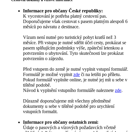
Informace pro občany České republiky:
K vycestování je potřeba platný cestovní pas.
Doporučujeme však cestovat s pasem platným alespoň 6
měsíců po návratu z destinace.
Vízum není nutné pro turistický pobyt kratší než 3
měsíce. Při vstupu je nutné sdělit účel cesty, prokázat se
pasem splňujícím podmínky výše, zpáteční letenkou a
potvrzením o ubytování. Tyto skutečnosti lze prokázat
potvrzením o zájezdu.
Před vstupem do země je nutné vyplnit vstupní formulář.
Formulář je možné vyplnit
zde
či na letišti po příletu.
Pokud formulář vyplníte online, je nutné jej mít u sebe v
tištěné podobě.
Návod k vyplnění vstupního formuláře naleznete
zde
.
Důrazně doporučujeme mít všechny předmětné
dokumenty u sebe v tištěné podobě pro urychlení
vstupních formalit.
Informace pro občany ostatních zemí:
Údaje o pasových a vízových požadavcích včetně