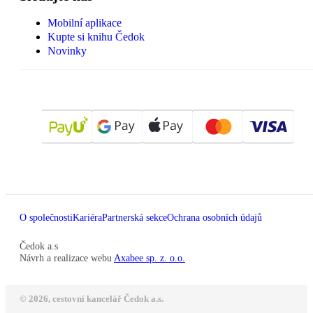
Mobilní aplikace
Kupte si knihu Čedok
Novinky
O společnosti
Kariéra
Partnerská sekce
Ochrana osobních údajů
Čedok a.s
Návrh a realizace webu
Axabee sp. z. o.o.
© 2026, cestovní kancelář Čedok a.s.