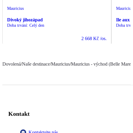
Mauricius
Mauricius
Divoký jihozápad
Ile aux 
Doba trvání
:
Celý den
Doba trvá
2 668 Kč
/os.
Dovolená
/
Naše destinace
/
Mauricius
/
Mauricius - východ (Belle Mare a
Kontakt
Kontaktujte nás