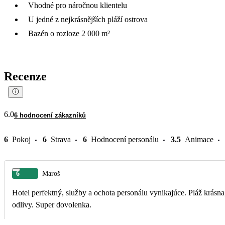
Vhodné pro náročnou klientelu
U jedné z nejkrásnějších pláží ostrova
Bazén o rozloze 2 000 m²
Recenze
6.0
6 hodnocení zákazníků
6
Pokoj
6
Strava
6
Hodnocení personálu
3.5
Animace
6
Maroš
Hotel perfektný, služby a ochota personálu vynikajúce. Pláž krásna
odlivy. Super dovolenka.