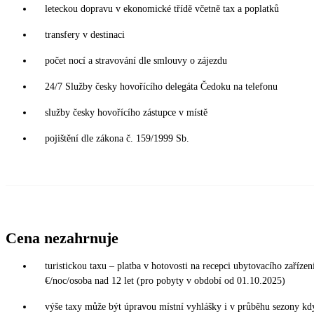
leteckou dopravu v ekonomické třídě včetně tax a poplatků
transfery v destinaci
počet nocí a stravování dle smlouvy o zájezdu
24/7 Služby česky hovořícího delegáta Čedoku na telefonu
služby česky hovořícího zástupce v místě
pojištění dle zákona č. 159/1999 Sb.
Cena nezahrnuje
turistickou taxu – platba v hotovosti na recepci ubytovacího zařízení
€/noc/osoba nad 12 let (pro pobyty v období od 01.10.2025)
výše taxy může být úpravou místní vyhlášky i v průběhu sezony kd