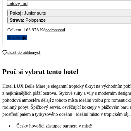
Letový řád
1
Pokoj
:
Junior suite
Strava
:
Polopenze
3
4
5
6
7
8
Celkem:
163 978 Kč
podrobnosti
10
11
12
13
14
15
Rezervujte
17
18
19
20
21
22
uložit do oblíbených
24
25
26
27
28
29
Proč si vybrat tento hotel
81 989
60 349
72 319
31
Hotel LUX Belle Mare je elegantní tropický úkryt na východním pobř
68 309
z nejkrásnějších pláží ostrova. Stylové suity a vily s moderním desig
pohodová atmosféra dělají z tohoto místa ideální volbu pro romantick
rodinný pobyt. Špičkový servis, osvěžující koktejly v plážovém baru 
prostředí palem a tyrkysového oceánu - ideální místo v tropickém ráji.
Česky hovořící zástupce partnera v místě