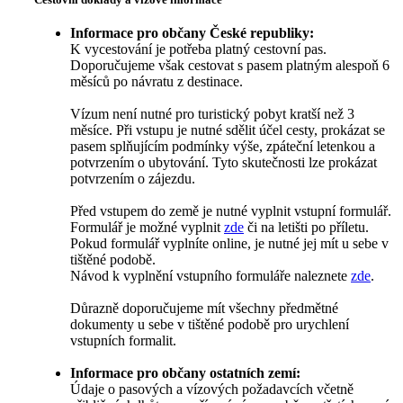
Informace pro občany České republiky:
K vycestování je potřeba platný cestovní pas.
Doporučujeme však cestovat s pasem platným alespoň 6
měsíců po návratu z destinace.
Vízum není nutné pro turistický pobyt kratší než 3
měsíce. Při vstupu je nutné sdělit účel cesty, prokázat se
pasem splňujícím podmínky výše, zpáteční letenkou a
potvrzením o ubytování. Tyto skutečnosti lze prokázat
potvrzením o zájezdu.
Před vstupem do země je nutné vyplnit vstupní formulář.
Formulář je možné vyplnit
zde
či na letišti po příletu.
Pokud formulář vyplníte online, je nutné jej mít u sebe v
tištěné podobě.
Návod k vyplnění vstupního formuláře naleznete
zde
.
Důrazně doporučujeme mít všechny předmětné
dokumenty u sebe v tištěné podobě pro urychlení
vstupních formalit.
Informace pro občany ostatních zemí:
Údaje o pasových a vízových požadavcích včetně