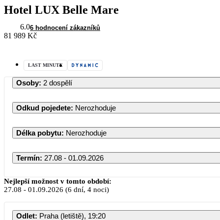
Hotel LUX Belle Mare
6.0
6 hodnocení zákazníků
81 989 Kč
LAST MINUTE
Osoby
:
2 dospělí
Odkud pojedete
:
Nerozhoduje
Délka pobytu
:
Nerozhoduje
Termín
:
27.08 - 01.09.2026
Srpen 2026
Nejlepší možnost v tomto období:
27.08
-
01.09.2026
(6 dní, 4 noci)
PO
ÚT
ST
ČT
PÁ
SO
Odlet
:
Praha (letiště), 19:20