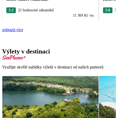
5.2
22 hodnocení zákazníků
5.0
3 
11 369 Kč
/os.
zobrazit více
Výlety v destinaci
Využijte skvělé nabídky výletů v destinaci od našich partnerů