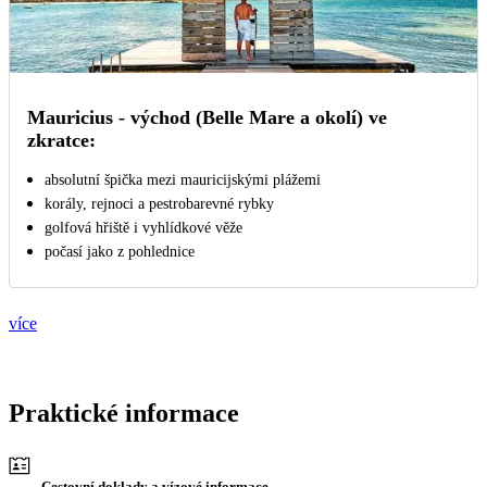
Mauricius - východ (Belle Mare a okolí) ve
zkratce:
absolutní špička mezi mauricijskými plážemi
korály, rejnoci a pestrobarevné rybky
golfová hřiště i vyhlídkové věže
počasí jako z pohlednice
více
Praktické informace
Cestovní doklady a vízové informace