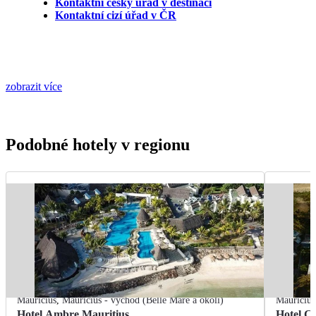
Kontaktní český úřad v destinaci
Kontaktní cizí úřad v ČR
zobrazit více
Podobné hotely v regionu
Mauricius
,
Mauricius - východ (Belle Mare a okolí)
Mauricius
Hotel Ambre Mauritius
Hotel C