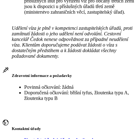
přibližných lhůt pro vyřízení víz pro občany třetích zemí
jsou k dispozici u příslušných úřadů třetí země
(ministerstvo zahraničních věcí, zastupitelský úřad).
Udělení víza je plně v kompetenci zastupitelských úřadů, proti
zamítnutí žádosti o jeho udělení není odvolání. Cestovní
kancelář Čedok nenese odpovědnost za případné neudělení
víza. Klientům doporučujeme podávat žádosti o víza s
dostatečným předstihem a k žádosti dokládat všechny
požadované dokumenty.
Zdravotní informace a požadavky
Povinná očkování: žádná
Doporučená očkování: břišní tyfus, žloutenka typu A,
žloutenka typu B
Kontaktní úřady