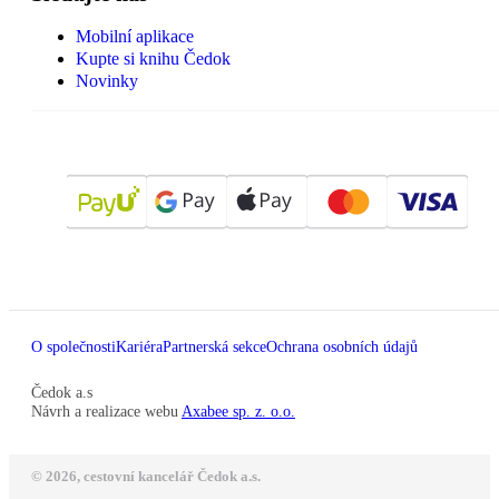
Mobilní aplikace
Kupte si knihu Čedok
Novinky
O společnosti
Kariéra
Partnerská sekce
Ochrana osobních údajů
Čedok a.s
Návrh a realizace webu
Axabee sp. z. o.o.
© 2026, cestovní kancelář Čedok a.s.