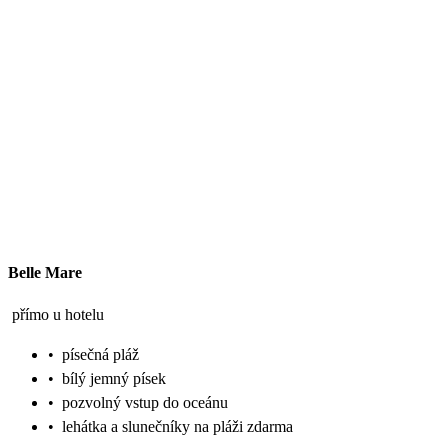
Belle Mare
přímo u hotelu
•
písečná pláž
•
bílý jemný písek
•
pozvolný vstup do oceánu
•
lehátka a slunečníky na pláži zdarma