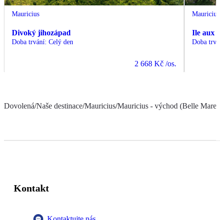
Mauricius
Mauricius
Divoký jihozápad
Ile aux 
Doba trvání
:
Celý den
Doba trvá
2 668 Kč
/os.
Dovolená
/
Naše destinace
/
Mauricius
/
Mauricius - východ (Belle Mare a
Kontakt
Kontaktujte nás