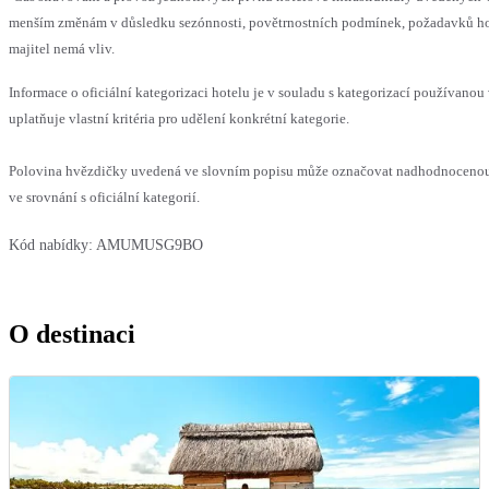
menším změnám v důsledku sezónnosti, povětrnostních podmínek, požadavků hos
majitel nemá vliv.
Informace o oficiální kategorizaci hotelu je v souladu s kategorizací používanou
uplatňuje vlastní kritéria pro udělení konkrétní kategorie.
Polovina hvězdičky uvedená ve slovním popisu může označovat nadhodnoceno
ve srovnání s oficiální kategorií.
Kód nabídky:
AMUMUSG9BO
O destinaci