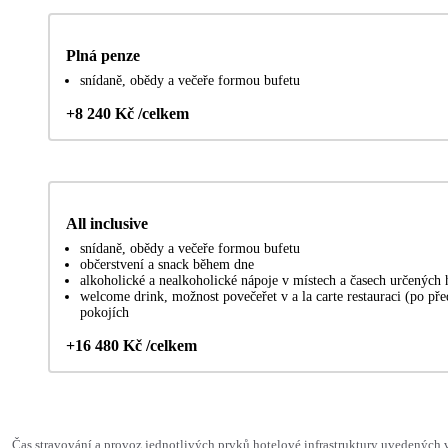
Plná penze
snídaně, obědy a večeře formou bufetu
+8 240 Kč /celkem
All inclusive
snídaně, obědy a večeře formou bufetu
občerstvení a snack během dne
alkoholické a nealkoholické nápoje v místech a časech určených
welcome drink, možnost povečeřet v a la carte restauraci (po pře
pokojích
+16 480 Kč /celkem
Čas stravování a provoz jednotlivých prvků hotelové infrastruktury uvedených