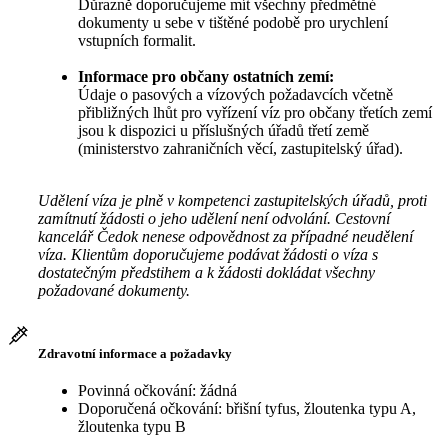
Důrazně doporučujeme mít všechny předmětné
dokumenty u sebe v tištěné podobě pro urychlení
vstupních formalit.
Informace pro občany ostatních zemí:
Údaje o pasových a vízových požadavcích včetně
přibližných lhůt pro vyřízení víz pro občany třetích zemí
jsou k dispozici u příslušných úřadů třetí země
(ministerstvo zahraničních věcí, zastupitelský úřad).
Udělení víza je plně v kompetenci zastupitelských úřadů, proti
zamítnutí žádosti o jeho udělení není odvolání. Cestovní
kancelář Čedok nenese odpovědnost za případné neudělení
víza. Klientům doporučujeme podávat žádosti o víza s
dostatečným předstihem a k žádosti dokládat všechny
požadované dokumenty.
Zdravotní informace a požadavky
Povinná očkování: žádná
Doporučená očkování: břišní tyfus, žloutenka typu A,
žloutenka typu B