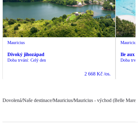
Mauricius
Mauricius
Divoký jihozápad
Ile aux 
Doba trvání
:
Celý den
Doba trvá
2 668 Kč
/os.
Dovolená
/
Naše destinace
/
Mauricius
/
Mauricius - východ (Belle Mare a