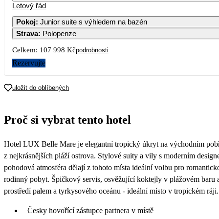
Letový řád
1
2
3
4
5
Pokoj
:
Junior suite s výhledem na bazén
Strava
:
Polopenze
7
8
9
10
11
12
53 999
Celkem:
107 998 Kč
podrobnosti
14
15
16
17
18
19
Rezervujte
61 929
54 879
59 609
55 159
70 1
21
22
23
24
25
26
uložit do oblíbených
85 149
28
29
30
Proč si vybrat tento hotel
70 409
75 579
63 789
Hotel LUX Belle Mare je elegantní tropický úkryt na východním pobř
z nejkrásnějších pláží ostrova. Stylové suity a vily s moderním desig
pohodová atmosféra dělají z tohoto místa ideální volbu pro romantick
rodinný pobyt. Špičkový servis, osvěžující koktejly v plážovém baru 
prostředí palem a tyrkysového oceánu - ideální místo v tropickém ráji.
Česky hovořící zástupce partnera v místě