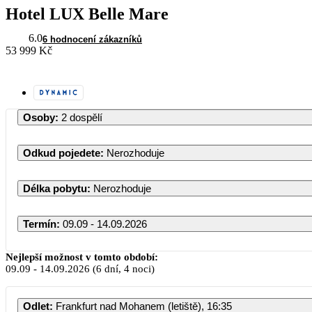
Hotel LUX Belle Mare
6.0
6 hodnocení zákazníků
53 999 Kč
Osoby
:
2 dospělí
Odkud pojedete
:
Nerozhoduje
Délka pobytu
:
Nerozhoduje
Termín
:
09.09 - 14.09.2026
Září 2026
Nejlepší možnost v tomto období:
09.09
-
14.09.2026
(6 dní, 4 noci)
PO
ÚT
ST
ČT
PÁ
SO
Odlet
:
Frankfurt nad Mohanem (letiště), 16:35