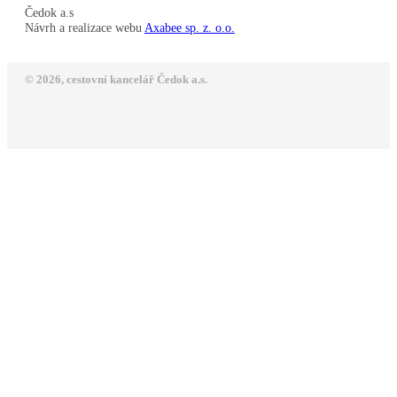
Čedok a.s
Návrh a realizace webu
Axabee sp. z. o.o.
© 2026, cestovní kancelář Čedok a.s.