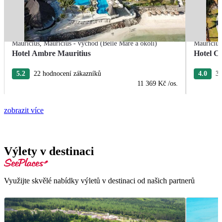
Mauricius
,
Mauricius - východ (Belle Mare a okolí)
Mauricius
Hotel Ambre Mauritius
Hotel Cr
5.2
22 hodnocení zákazníků
4.0
3 
11 369 Kč
/os.
zobrazit více
Výlety v destinaci
Využijte skvělé nabídky výletů v destinaci od našich partnerů