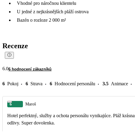
Vhodné pro náročnou klientelu
U jedné z nejkrásnějších pláží ostrova
Bazén o rozloze 2 000 m²
Recenze
6.0
6 hodnocení zákazníků
6
Pokoj
6
Strava
6
Hodnocení personálu
3.5
Animace
6
Maroš
Hotel perfektný, služby a ochota personálu vynikajúce. Pláž krásna
odlivy. Super dovolenka.