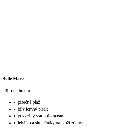
Belle Mare
přímo u hotelu
•
písečná pláž
•
bílý jemný písek
•
pozvolný vstup do oceánu
•
lehátka a slunečníky na pláži zdarma