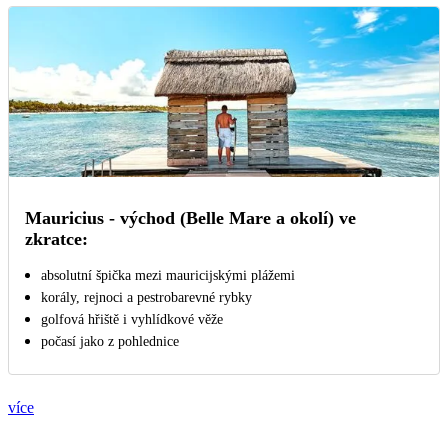
Mauricius - východ (Belle Mare a okolí) ve
zkratce:
absolutní špička mezi mauricijskými plážemi
korály, rejnoci a pestrobarevné rybky
golfová hřiště i vyhlídkové věže
počasí jako z pohlednice
více