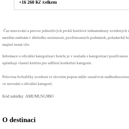
+16 260 Kč /celkem
Čas stravování a provoz jednotlivých prvků hotelové infrastruktury uvedených
menším změnám v důsledku sezónnosti, povětrnostních podmínek, požadavků hos
majitel nemá vliv.
Informace o oficiální kategorizaci hotelu je v souladu s kategorizací používanou
uplatňuje vlastní kritéria pro udělení konkrétní kategorie.
Polovina hvězdičky uvedená ve slovním popisu může označovat nadhodnoceno
ve srovnání s oficiální kategorií.
Kód nabídky:
AMUMUSG9BO
O destinaci