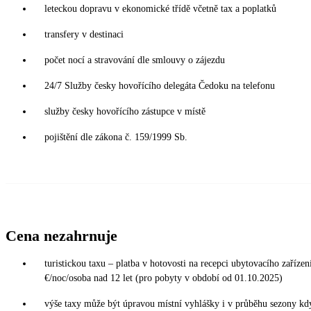
leteckou dopravu v ekonomické třídě včetně tax a poplatků
transfery v destinaci
počet nocí a stravování dle smlouvy o zájezdu
24/7 Služby česky hovořícího delegáta Čedoku na telefonu
služby česky hovořícího zástupce v místě
pojištění dle zákona č. 159/1999 Sb.
Cena nezahrnuje
turistickou taxu – platba v hotovosti na recepci ubytovacího zařízení
€/noc/osoba nad 12 let (pro pobyty v období od 01.10.2025)
výše taxy může být úpravou místní vyhlášky i v průběhu sezony kd