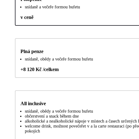
snídaně a večeře formou bufetu
v ceně
Plná penze
snídaně, obědy a večeře formou bufetu
+8 120 Kč /celkem
All inclusive
snídaně, obědy a večeře formou bufetu
občerstvení a snack během dne
alkoholické a nealkoholické nápoje v místech a časech určených
welcome drink, možnost povečeřet v a la carte restauraci (po pře
pokojích