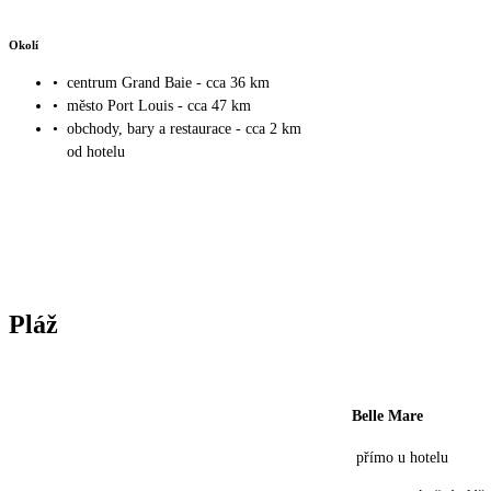
Okolí
•
centrum Grand Baie - cca 36 km
•
město Port Louis - cca 47 km
•
obchody, bary a restaurace - cca 2 km
od hotelu
Pláž
Belle Mare
přímo u hotelu