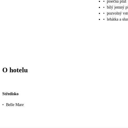
•
písečná pláž
•
bílý jemný p
•
pozvolný vst
•
lehátka a sl
O hotelu
Středisko
•
Belle Mare