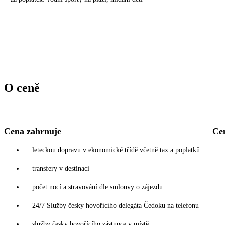
O ceně
Cena zahrnuje
Ce
leteckou dopravu v ekonomické třídě včetně tax a poplatků
transfery v destinaci
počet nocí a stravování dle smlouvy o zájezdu
24/7 Služby česky hovořícího delegáta Čedoku na telefonu
služby česky hovořícího zástupce v místě