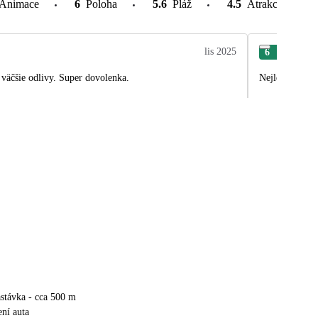
Animace
6
Poloha
5.6
Pláž
4.5
Atrakce v okolí
lis 2025
6
Vla
 väčšie odlivy. Super dovolenka.
Nejlepší dovol
stávka - cca 500 m
ní auta