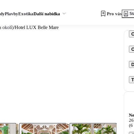
zdy
Plavby
Exotika
Další nabídka
Pro vás
St
 okolí)
/
Hotel LUX Belle Mare
O
D
T
Ne
26
(6