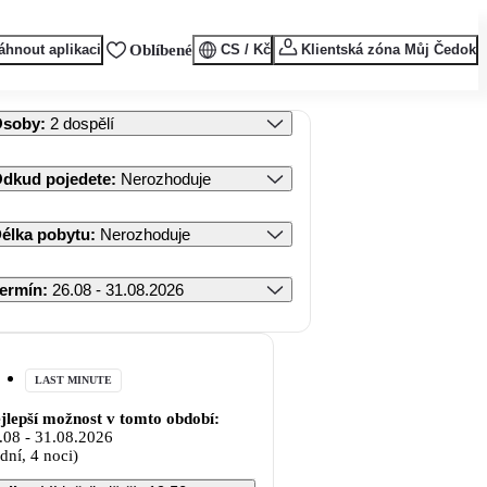
áhnout aplikaci
Oblíbené
CS / Kč
Klientská zóna Můj Čedok
Osoby
:
2 dospělí
dkud pojedete
:
Nerozhoduje
élka pobytu
:
Nerozhoduje
ermín
:
26.08 - 31.08.2026
LAST MINUTE
jlepší možnost v tomto období:
.08
-
31.08.2026
 dní, 4 noci)