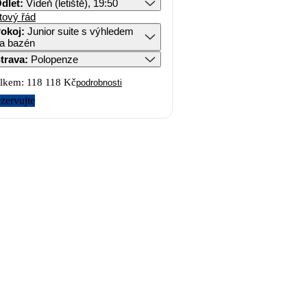
dlet
:
Vídeň (letiště), 19:50
tový řád
okoj
:
Junior suite s výhledem
a bazén
trava
:
Polopenze
lkem:
118 118 Kč
podrobnosti
zervujte