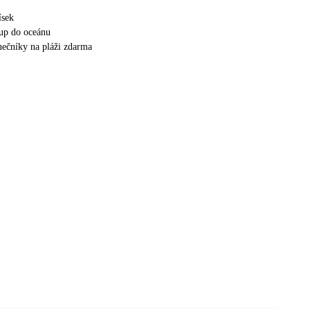
ísek
up do oceánu
unečníky na pláži zdarma