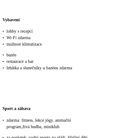
Vybavení
•
lobby s recepcí
•
Wi-Fi zdarma
•
možnost klimatizace
•
bazén
•
restaurace a bar
•
lehátka a slunečníky u bazénu zdarma
Sport a zábava
•
zdarma: fitness, lekce jógy, animační
program,živá hudba, miniklub
•
za poplatek: vodní sporty na pláži, hlídání dětí