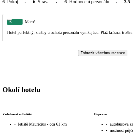
6
Pokoj
6
Strava
6
Hodnocení personálu
3.5
6
Maroš
Hotel perfektný, služby a ochota personálu vynikajúce. Pláž krásna, trošku
Zobrazit všechny recenze
Okolí hotelu
Vzdálenost od letiště
Doprava
•
letiště Mauricius - cca 61 km
•
autobusová za
•
možnost půjče