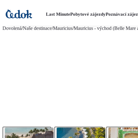
Last Minute
Pobytové zájezdy
Poznávací záje
více fotografií (38)
Dovolená
/
Naše destinace
/
Mauricius
/
Mauricius - východ (Belle Mare a