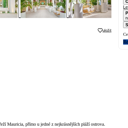
O
Le
P
n
S
uložit
Ce
Re
í Mauricia, přímo u jedné z nejkrásnějších pláží ostrova.