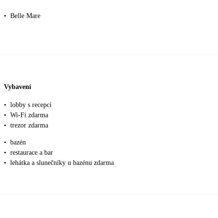
•
Belle Mare
Vybavení
•
lobby s recepcí
•
Wi-Fi zdarma
•
trezor zdarma
•
bazén
•
restaurace a bar
•
lehátka a slunečníky u bazénu zdarma