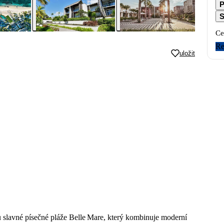
P
S
Ce
Re
uložit
 slavné písečné pláže Belle Mare, který kombinuje moderní