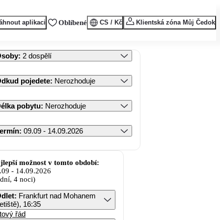
áhnout aplikaci
Oblíbené
CS / Kč
Klientská zóna Můj Čedok
Osoby
:
2 dospělí
dkud pojedete
:
Nerozhoduje
élka pobytu
:
Nerozhoduje
ermín
:
09.09 - 14.09.2026
jlepší možnost v tomto období:
.09
-
14.09.2026
 dní, 4 noci)
dlet
:
Frankfurt nad Mohanem
letiště), 16:35
tový řád