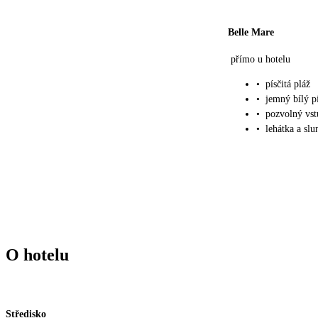
Belle Mare
přímo u hotelu
•
písčitá pláž
•
jemný bílý p
•
pozvolný vst
•
lehátka a sl
O hotelu
Středisko