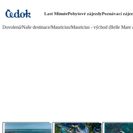
Last Minute
Pobytové zájezdy
Poznávací záje
více fotografií (20)
Dovolená
/
Naše destinace
/
Mauricius
/
Mauricius - východ (Belle Mare a