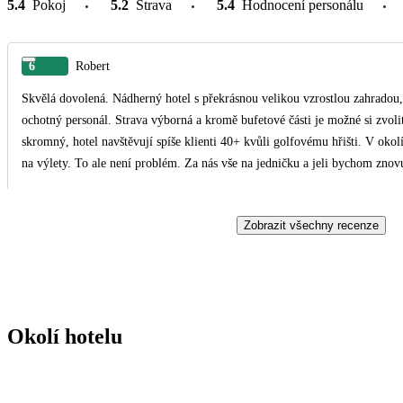
5.4
Pokoj
5.2
Strava
5.4
Hodnocení personálu
6
Robert
Skvělá dovolená. Nádherný hotel s překrásnou velikou vzrostlou zahradou,
ochotný personál. Strava výborná a kromě bufetové části je možné si zvolit
skromný, hotel navštěvují spíše klienti 40+ kvůli golfovému hřišti. V okolí 
na výlety. To ale není problém. Za nás vše na jedničku a jeli bychom znov
Zobrazit všechny recenze
Okolí hotelu