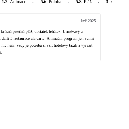
1.2
Animace
5.6
Poloha
5.8
Pláž
3
Atrakce v
kvě 2025
 krásná písečná pláž, dostatek lehátek. Usměvavý a
 další 3 restaurace ala carte. Animační program jen velmi
nic není, vždy je potřeba si vzít hotelový taxík a vyrazit
u.