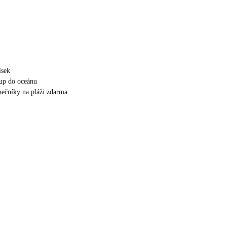
ísek
up do oceánu
unečníky na pláži zdarma