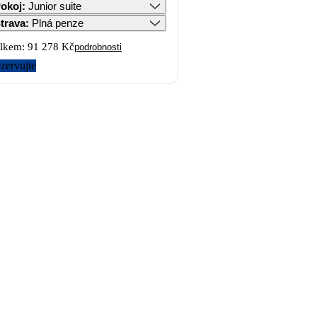
okoj
:
Junior suite
trava
:
Plná penze
lkem:
91 278 Kč
podrobnosti
zervujte