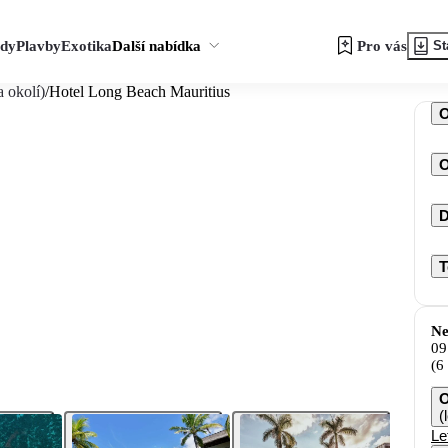
zdy
Plavby
Exotika
Další nabídka
Pro vás
St
 okolí)
/
Hotel Long Beach Mauritius
O
D
T
Ne
09
(6
O
(
Le