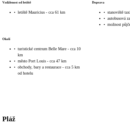
Vzdálenost od letiště
Doprava
•
letiště Mauricius - cca 61 km
•
stanoviště tax
•
autobusová za
•
možnost půjče
Okolí
•
turistické centrum Belle Mare - cca 10
km
•
město Port Louis - cca 47 km
•
obchody, bary a restaurace - cca 5 km
od hotelu
Pláž